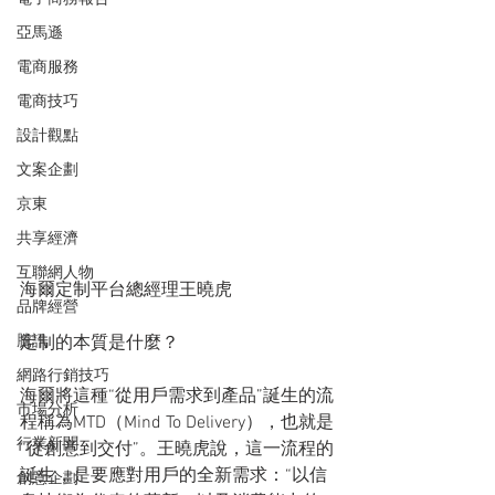
亞馬遜
電商服務
電商技巧
設計觀點
文案企劃
京東
共享經濟
互聯網人物
海爾定制平台總經理王曉虎
品牌經營
定制的本質是什麼？
騰訊
網路行銷技巧
海爾將這種“從用戶需求到產品”誕生的流
市場分析
程稱為MTD（Mind To Delivery），也就是
行業新聞
“從創意到交付”。王曉虎說，這一流程的
誕生，是要應對用戶的全新需求：“以信
創意企劃