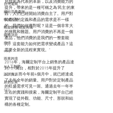
息技術為代表的革新，以及消費能力的
台灣電商
提升，帶來的是一種可稱之為'民主'的東
網站流量查詢
西，人們已經開始消費自主了。用戶對
於產品的定義和產品的需求是不一樣
蝦皮大學
的，我們如何應對呢？這是一個非常大
蝦皮購物 蝦皮商城
的挑戰和難題。用戶消費的不再是一個
國際消息
產品，他們消費的是我們的一整套能
疫情
力。這套能力如何把需求變成產品？這
需要全新的流程來實現。”
ebay
雨果跨境
2016年，海爾定制平台上銷售的產品達
AI人工智慧
到109萬台，相對於2015年提升了
600%。而今年前4個月中，就已經達成
設計資源
了去年全年的銷量。用戶對於定制產品
新創企業
的旺盛需求可見一斑。通過去年一年半
SEO
左右的實踐和摸索，海爾定制平台已經
實現了從外觀、功能、尺寸、形狀和結
構的各種定制。