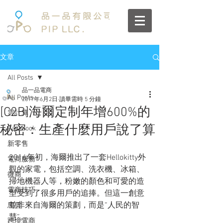
文章
All Posts
品一品電商
All Posts
2017年6月2日
讀畢需時 5 分鐘
[C2B]海爾定制年增600%的
雲計算
秘密：生產什麼用戶說了算
Facebook
新零售
2016年初，海爾推出了一套Hellokitty外
電商服務
觀的家電，包括空調、洗衣機、冰箱、
微商
掃地機器人等，粉嫩的顏色和可愛的造
電商技巧
型受到了很多用戶的追捧。但這一創意
並非來自海爾的策劃，而是“人民的智
馬雲
慧”。
跨境電商