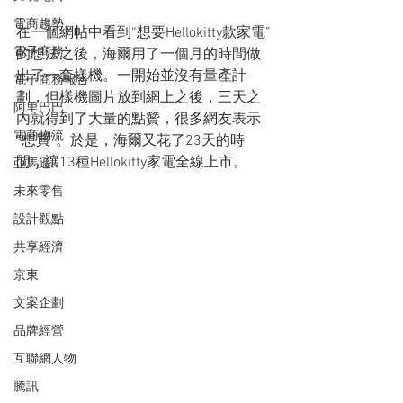
電商趨勢
在一個網帖中看到“想要Hellokitty款家電”
電子商務
的想法之後，海爾用了一個月的時間做
出了一套樣機。一開始並沒有量產計
電子商務報告
劃，但樣機圖片放到網上之後，三天之
阿里巴巴
內就得到了大量的點贊，很多網友表示
電商物流
“想買”。於是，海爾又花了23天的時
間，讓13種Hellokitty家電全線上市。
亞馬遜
未來零售
設計觀點
共享經濟
京東
文案企劃
品牌經營
互聯網人物
騰訊