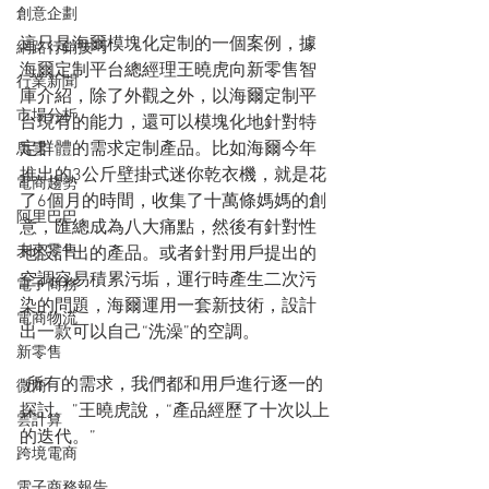
創意企劃
這只是海爾模塊化定制的一個案例，據
網路行銷技巧
海爾定制平台總經理王曉虎向新零售智
行業新聞
庫介紹，除了外觀之外，以海爾定制平
市場分析
台現有的能力，還可以模塊化地針對特
定群體的需求定制產品。比如海爾今年
馬雲
推出的3公斤壁掛式迷你乾衣機，就是花
電商趨勢
了6個月的時間，收集了十萬條媽媽的創
阿里巴巴
意，匯總成為八大痛點，然後有針對性
未來零售
地設計出的產品。或者針對用戶提出的
空調容易積累污垢，運行時產生二次污
電子商務
染的問題，海爾運用一套新技術，設計
電商物流
出一款可以自己“洗澡”的空調。
新零售
“所有的需求，我們都和用戶進行逐一的
微商
探討。”王曉虎說，“產品經歷了十次以上
雲計算
的迭代。”
跨境電商
電子商務報告