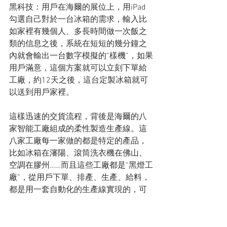
黑科技：用戶在海爾的展位上，用iPad
勾選自己對於一台冰箱的需求，輸入比
如家裡有幾個人、多長時間做一次飯之
類的信息之後，系統在短短的幾分鐘之
內就會輸出一台數字模擬的“樣機”，如果
用戶滿意，這個方案就可以立刻下單給
工廠，約12天之後，這台定製冰箱就可
以送到用戶家裡。
這樣迅速的交貨流程，背後是海爾的八
家智能工廠組成的柔性製造生產線。這
八家工廠每一家做的都是特定的產品，
比如冰箱在瀋陽、滾筒洗衣機在佛山、
空調在膠州……而且這些工廠都是“黑燈工
廠”，從用戶下單、排產、生產、給料，
都是用一套自動化的生產線實現的，可
以實時接單智能排產。
海爾的定制平台上有大量的用戶社群、