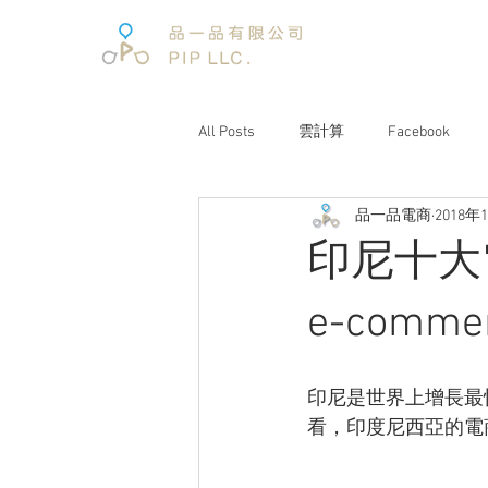
All Posts
雲計算
Facebook
品一品電商
2018年
電子商務
電子商務報告
印尼十大電商
文案企劃
品牌經營
互聯
e-commer
電商趨勢
阿里巴巴
未來
印尼是世界上增長最
看，印度尼西亞的電商