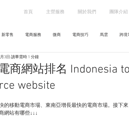
首頁
主營服務
關於我們
團隊介紹
新零售
電商服務
微商
電商技巧
馬雲
跨境
1月3日
讀畢需時 1 分鐘
阿里巴巴
電商物流
亞馬遜
未來零售
設計觀點
網站排名 Indonesia top
網人物
騰訊
創意企劃
網路行銷技巧
行業新聞
ce website
零售
快的移動電商市場、東南亞增長最快的電商市場。接下來
網站有哪些↓↓↓