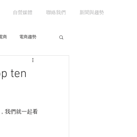
自營媒體
聯絡我們
新聞與趨勢
電商
電商趨勢
共享經濟
京東
 ten
市場分析
馬雲
，我們就一起看