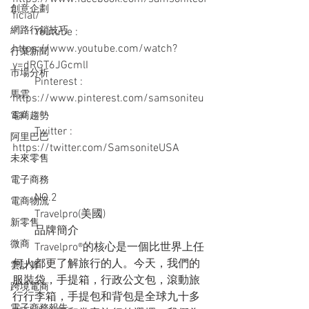
創意企劃
ficial/
網路行銷技巧
　　Youtube : 
https://www.youtube.com/watch?
行業新聞
v=dRGT6JGcmlI
市場分析
　　Pinterest : 
馬雲
https://www.pinterest.com/samsoniteu
sa/
電商趨勢
　　Twitter : 
阿里巴巴
https://twitter.com/SamsoniteUSA
未來零售
電子商務
　　NO.2
電商物流
　　Travelpro(美國)
新零售
　　品牌簡介
微商
　　Travelpro®的核心是一個比世界上任
何人都更了解旅行的人。今天，我們的
雲計算
服裝袋，手提箱，行政公文包，滾動旅
跨境電商
行行李箱，手提包和背包是全球九十多
電子商務報告