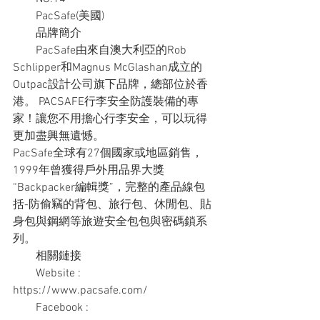
　　PacSafe(美國)
　　品牌簡介
　　PacSafe由來自澳大利亞的Rob 
Schlipper和Magnus McGlashan成立的
Outpac設計公司旗下品牌，總部位於香
港。 PACSAFE行李安全防護裝備的專
家！讓您不用擔心行李安全，可以玩得
更加盡興無遺憾。
PacSafe全球有27個國家或地區銷售，
1999年曾獲得戶外用品界大獎
“Backpacker編輯獎”，完整的產品線包
括-防偷竊的背包、旅行包、休閒包、貼
身包與鋼網等旅遊安全包包與密碼鎖系
列。
　　相關鏈接
　　Website : 
https://www.pacsafe.com/
　　Facebook : 