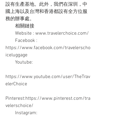
設有生產基地。此外，我們在深圳，中
國上海以及台灣和香港都設有全方位服
務的辦事處。
　　相關鏈接
　　Website : www.travelerchoice.com/
　　Facebook : 
https://www.facebook.com/travelerscho
iceluggage
　　Youtube:
https://www.youtube.com/user/TheTrav
elerChoice
Pinterest:https://www.pinterest.com/tra
velerschoice/
　　Instagram:
https://www.instagram.com/travelers_c
hoice/