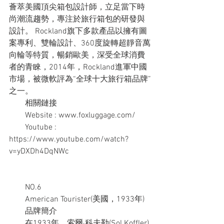
薈萃美國頂尖箱包設計師，立足當下時
尚潮流趨勢，專注於旅行箱包的研發與
設計。 Rockland旗下多款產品以擁有圖
案專利、雙輪設計、360度旋轉超靜音萬
向輪等特質，暢銷歐美，深受全球消費
者的青睞，2014年，Rockland進軍中國
市場，被微軟評為“全球十大旅行箱品牌”
之一。
　　相關鏈接
　　Website : www.foxluggage.com/
　　Youtube : 
https://www.youtube.com/watch?
v=yDXDh4DqNWc
　　NO.6
　　American Tourister(美國，1933年)
　　品牌簡介
　　在1933年，索爾·科夫勒(Sol Koffler)