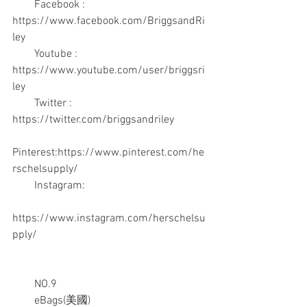
　　Facebook : 
https://www.facebook.com/BriggsandRi
ley
　　Youtube : 
https://www.youtube.com/user/briggsri
ley
　　Twitter : 
https://twitter.com/briggsandriley
Pinterest:https://www.pinterest.com/he
rschelsupply/
　　Instagram:
https://www.instagram.com/herschelsu
pply/
　　NO.9
　　eBags(美國)