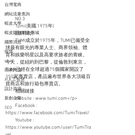
台灣電商
網站流量查詢
　　NO.3
蝦皮大學
　　Tumi(美國,1975年)
　　品牌簡介
蝦皮購物 蝦皮商城
　　TUMI成立於1975年，TUMI已備受全
國際消息
球最有眼光的專業人士、商界領袖、體
疫情
育和娛樂明星以及高要求旅者的青睞。
ebay
今天，從紐約到巴黎，從倫敦到東京，
TUMI已經在全球超過75個國家開設了
雨果跨境
350家專賣店，產品遍布世界各大頂級百
AI人工智慧
貨商店和​​旅行箱包專賣店。
設計資源
　　相關鏈接
　　Website : www.tumi.com</p>
新創企業
　　Facebook : 
SEO
https://www.facebook.com/TumiTravel/
　　Youtube : 
https://www.youtube.com/user/TumiTra
vel