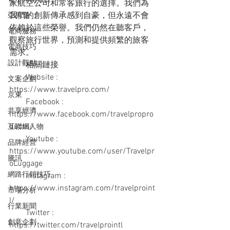
家航空公司和常客旅行的選擇。我們為
我們的創新傳承感到自豪，但永遠不會
亞馬遜
依賴於這些榮譽。我們仍然在聽客戶，
電商服務
觀察旅行世界，預測和提供頻繁的旅客
電商技巧
需求。
設計觀點
　　相關鏈接
　　Website : 
文案企劃
https://www.travelpro.com/
京東
　　Facebook : 
共享經濟
https://www.facebook.com/travelpropro
ducts/
互聯網人物
　　Youtube : 
品牌經營
https://www.youtube.com/user/Travelpr
騰訊
oLuggage
網路行銷技巧
　　instagram : 
https://www.instagram.com/travelproint
市場分析
l/
行業新聞
　　Twitter : 
創意企劃
https://twitter.com/travelprointl