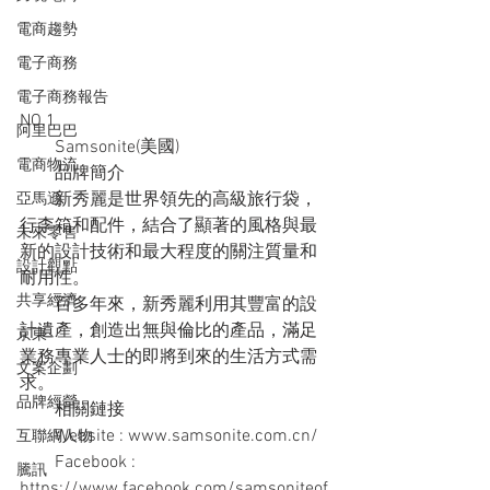
電商趨勢
電子商務
電子商務報告
NO.1
阿里巴巴
　　Samsonite(美國)
電商物流
　　品牌簡介
　　新秀麗是世界領先的高級旅行袋，
亞馬遜
行李箱和配件，結合了顯著的風格與最
未來零售
新的設計技術和最大程度的關注質量和
設計觀點
耐用性。
共享經濟
　　百多年來，新秀麗利用其豐富的設
計遺產，創造出無與倫比的產品，滿足
京東
業務專業人士的即將到來的生活方式需
文案企劃
求。
品牌經營
　　相關鏈接
　　Website : www.samsonite.com.cn/
互聯網人物
　　Facebook : 
騰訊
https://www.facebook.com/samsoniteof