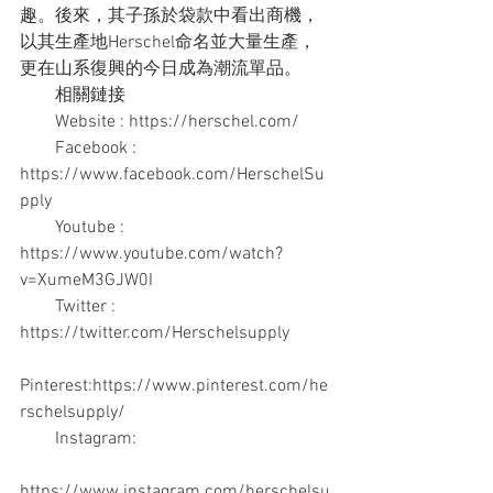
趣。後來，其子孫於袋款中看出商機，
以其生產地Herschel命名並大量生產，
更在山系復興的今日成為潮流單品。
　　相關鏈接
　　Website : https://herschel.com/
　　Facebook : 
https://www.facebook.com/HerschelSu
pply
　　Youtube : 
https://www.youtube.com/watch?
v=XumeM3GJW0I
　　Twitter : 
https://twitter.com/Herschelsupply
Pinterest:https://www.pinterest.com/he
rschelsupply/
　　Instagram:
https://www.instagram.com/herschelsu