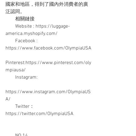
國家和地區，得到了國內外消費者的廣
泛認同。
　　相關鏈接
　　Website : https://luggage-
america.myshopify.com/
　　Facebook : 
https://www.facebook.com/OlympiaUSA
Pinterest:https://www.pinterest.com/oly
mpiausa/
　　Instagram:
https://www.instagram.com/OlympiaUS
A/
　　Twitter：
https://twitter.com/OlympiaUSA
　　NO.14