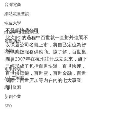
台灣電商
網站流量查詢
蝦皮大學
不是個快遞公司
蝦皮購物 蝦皮商城
此次IPO的過程中百世就一直對外強調不
國際消息
以快遞公司名義上市，將自己定位為智
疫情
能供應鏈服務供應商。據了解，百世集
團自2007年在杭州註冊成立以來，旗下
ebay
已經形成了包括百世快遞，百世快運，
雨果跨境
百世供應鏈，百世雲，百世金融，百世
AI人工智慧
國際，百世店加等內在內的七大事業
部。
設計資源
新創企業
SEO