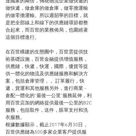
達國家的兩倍，傳統物流企業做快遞的
做快遞，做倉庫的做倉庫，做零擔運輸
的做零擔運輸。所以週韶寧的目標，就
是把全部線上和線下的供應鏈環節都整
合起來，而百世的業務佈局，也圍繞著
這個目標進行。
在百世構建的生態圈中，百世雲提供技
術基礎設施，百世金融提供增值服務，
供應鏈，快遞，快運，國際，優貨等提
供一體化的物流及供應鏈服務和解決方
案，包括倉庫管理， 。訂單履行，快
遞，貨運和其他服務另外，進行商業 - 
倉配一體化的“最後一公里”服務延伸，利
用百世店加的網絡提供最後一公里的B2C
服務，包括取件，送件，賬單支付和洗
衣服務。
根據數據顯示，截止2017年6月30日，
百世供應鏈為500多家企業客戶提供服