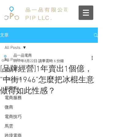
文章
All Posts
品一品電商
All Posts
2017年8月22日
讀畢需時 6 分鐘
[品牌經營]1年賣出1個億，
雲計算
“中街1946”怎麼把冰棍生意
Facebook
新零售
做得如此性感？
電商服務
微商
電商技巧
馬雲
跨境電商