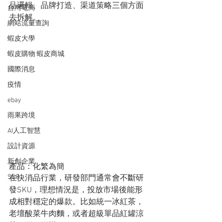
品邏輯、品牌打造、渠道策略三個方面
台灣電商
去拆解。
網站流量查詢
蝦皮大學
蝦皮購物 蝦皮商城
國際消息
疫情
ebay
雨果跨境
AI人工智慧
設計資源
新創企業
產品：化繁為簡
SEO
在快消品行業，研發部門通常會不斷研
發SKU，理想情況是，投放市場後能形
成相對穩定的爆款。比如統一冰紅茶，
老壇酸菜牛肉麵，或者超級單品紅罐涼