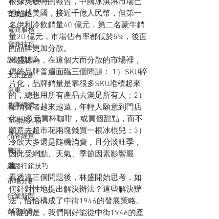
根據英敏特的報告，中國冰淇淋市場已
經超越美國，接近千億人民幣，但第一
亞馬遜
名伊利冷飲銷量40 億元，第二名蒙牛銷
電商服務
量20 億元，市場佔有率都低於5%，後面
電商技巧
的品牌更加分散。
林盛認為，在這個大而分散的市場裡，
設計觀點
傳統品牌普遍面臨三個問題： 1）SKU碎
文案企劃
片化，品牌銷量是靠很多SKU堆積起來
京東
的，總想用所有產品去滿足所有人；2）
共享經濟
離消費者越來越遠，年輕人願意到門店
化20多元買杯咖啡，或買個甜點，而不
互聯網人物
願意去超市花兩塊錢買一根冰棍兒；3）
品牌經營
冷飲大多還是隨機消費，且分淡旺季，
騰訊
因此受網點、天氣、季節因素影響嚴
重。
網路行銷技巧
看透這三個問題後，林盛開始思考，如
市場分析
何針對性地提出解決辦法？這些解決辦
行業新聞
法，恰恰構成了中街1946的發展策略。
創意企劃
有趣的是，我們剛好能從中街1946的產