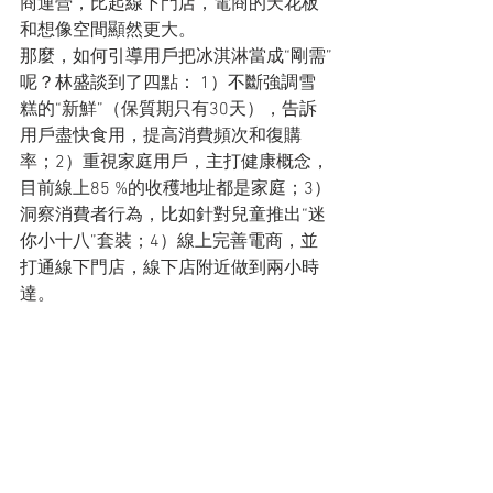
商運營，比起線下門店，電商的天花板
和想像空間顯然更大。
那麼，如何引導用戶把冰淇淋當成“剛需”
呢？林盛談到了四點： 1）不斷強調雪
糕的“新鮮”（保質期只有30天），告訴
用戶盡快食用，提高消費頻次和復購
率；2）重視家庭用戶，主打健康概念，
目前線上85 %的收穫地址都是家庭；3）
洞察消費者行為，比如針對兒童推出“迷
你小十八”套裝；4）線上完善電商，並
打通線下門店，線下店附近做到兩小時
達。