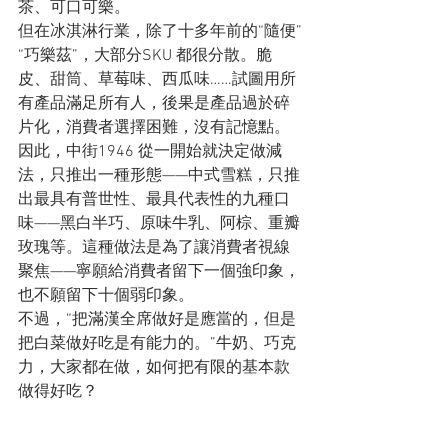
茶、可口可樂。
但在冰淇淋行業，除了十多年前的“隨便”
“巧樂茲”，大部分SKU 都很分散。脆
皮、甜筒、草莓味、西瓜味……試圖用所
有產品滿足所有人，後果是產品過於碎
片化，消費者選擇困難，沒有記憶點。
因此，中街1946 從一開始就決定做減
法，只推出一種形態——中式雪糕，只推
出最具有普世性、最具代表性的九種口
味——黑白半巧、原味牛乳、阿棕、重瓣
玫瑰等。這種做法是為了讓消費者視線
聚焦——寧願給消費者留下一個強印象，
也不願留下十個弱印象。
不過，“把滿漢全席做好是應當的，但是
把白菜做好吃是有能力的。”牛奶、巧克
力，大家都在做，如何把有限的基本款
做得好吃？