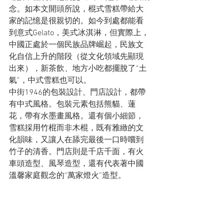
念。如本文開頭所說，棍式雪糕帶給大
家的記憶是很親切的。如今到處都能看
到意式Gelato，美式冰淇淋，但實際上，
中國正處於一個民族品牌崛起，民族文
化自信上升的階段（從文化領域先顯現
出來），新茶飲、地方小吃都擺脫了“土
氣”，中式雪糕也可以。
中街1946的包裝設計、門店設計，都帶
有中式風格。包裝元素包括熊貓、蓮
花，帶有水墨畫風格。還有個小細節，
雪糕採用竹棍而非木棍，既有雅緻的文
化韻味，又讓人在舔完最後一口時嚐到
竹子的清香。門店則是千店千面，有火
車頭造型、風琴造型，還有代表著中國
溫馨家庭觀念的“萬家燈火”造型。