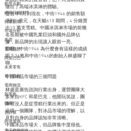
創意企劃
做出了高端冰淇淋的體驗。
網路行銷技巧
從去年8月到現在，中街1946 的銷售額
達到1 億元，在天貓618 期間，4 分鐘賣
行業新聞
出10 萬支雪糕。中國冰淇淋市場的前幾
市場分析
名長期被中國乳業巨頭和國外品牌佔
馬雲
據，新品牌的出現讓人眼前一亮。
那麼，中街1946 為什麼會有這樣的成績
電商趨勢
呢？36氪和中街1946的創始人林盛聊了
阿里巴巴
聊。
未來零售
中國冰品市場的三個問題
電子商務
電商物流
林盛是廣告諮詢行業出身，運營團隊大
新零售
多來自KFC 和星巴克，他開玩笑說，團
隊裡沒人是從雪糕行業出來的。但正是
微商
這樣一個團隊，對冰品市場的理解，以
雲計算
及對自身的品牌認知非常清晰。
跨境電商
中國冰品市場大，但品牌集中度很低。
電子商務報告