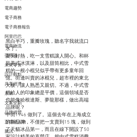
電商趨勢
電子商務
電子商務報告
阿里巴巴
黑白半巧，重瓣玫瑰，聽名字我就流口
電商物流
水了。
夏天好熱，吃一支雪糕讓人開心。和杯
亞馬遜
裝美式冰淇淋，以及甜筒相比，中式雪
未來零售
糕的一根小棍兒似乎帶有更多童年回
設計觀點
憶。街邊叫賣的冰棍兒，超市裡的東北
共享經濟
大板，讓人熟悉又親切。不過，中式雪
糕給人的印象總是平價，這個領域是否
京東
也能像哈根達斯、夢龍那樣，做出高端
文案企劃
品牌呢？
品牌經營
中街1946 做到了。這個去年在上海成立
的新品牌，不僅把一支賣到15 塊，做到
互聯網人物
了天貓冰品第一，而且在線下開設了50 
騰訊
家設計精美的直營店，把中式雪糕消費