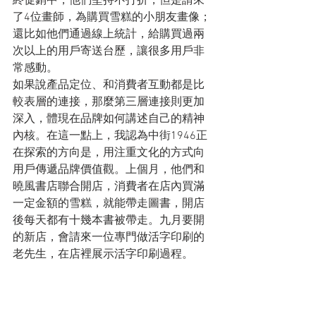
終促銷中，他們堅持不打折，但是請來
了4位畫師，為購買雪糕的小朋友畫像；
還比如他們通過線上統計，給購買過兩
次以上的用戶寄送台歷，讓很多用戶非
常感動。
如果說產品定位、和消費者互動都是比
較表層的連接，那麼第三層連接則更加
深入，體現在品牌如何講述自己的精神
內核。在這一點上，我認為中街1946正
在探索的方向是，用注重文化的方式向
用戶傳遞品牌價值觀。上個月，他們和
曉風書店聯合開店，消費者在店內買滿
一定金額的雪糕，就能帶走圖書，開店
後每天都有十幾本書被帶走。九月要開
的新店，會請來一位專門做活字印刷的
老先生，在店裡展示活字印刷過程。