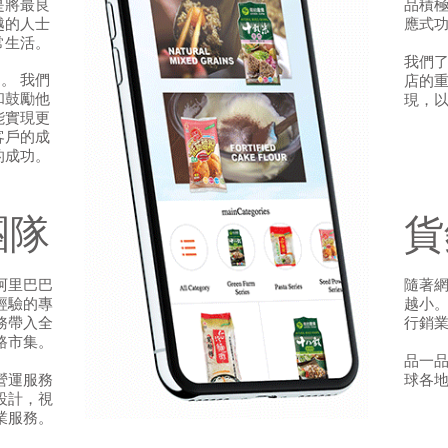
是將最良
品積
越的人士
應式
常生活。
我們
。 我們
店的
和鼓勵他
現，
能實現更
客戶的成
的成功。
團隊
貨
阿里巴巴
隨著
經驗的專
越小。
務帶入全
行銷
路市集。
品一
營運服務
球各
設計，視
業服務。