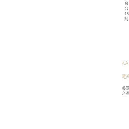
台
台
1
​
KA
​
美
台