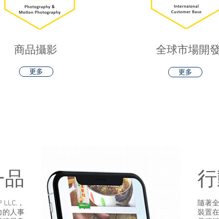
​商品攝影
​全球市場開
更多
更多
一品
行
LLC.，
隨著
力的人事
裝置在