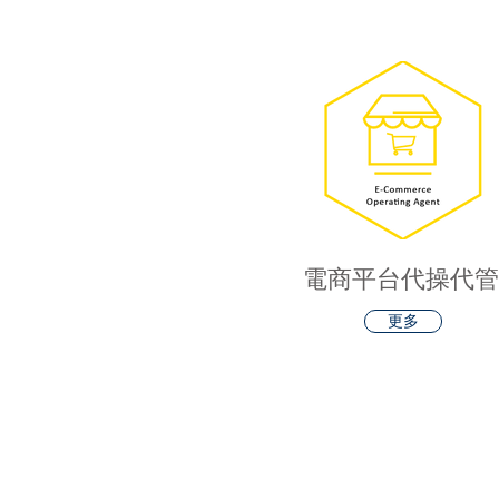
電商​平台代操代管
更多