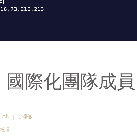
​國際化團隊成員
LAN
｜ 管理
部
經理