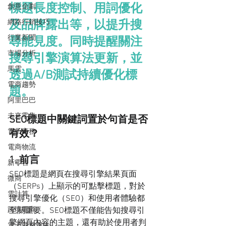
標題長度控制、用詞優化
創意企劃
網路行銷技巧
及品牌露出等，以提升搜
行業新聞
尋能見度。同時提醒關注
市場分析
搜尋引擎演算法更新，並
馬雲
透過A/B測試持續優化標
電商趨勢
題。
阿里巴巴
未來零售
SEO標題中關鍵詞置於句首是否
電子商務
有效？
電商物流
1. 前言
新零售
SEO標題是網頁在搜尋引擎結果頁面
微商
（SERPs）上顯示的可點擊標題，對於
雲計算
搜尋引擎優化（SEO）和使用者體驗都
至關重要。SEO標題不僅能告知搜尋引
跨境電商
擎網頁內容的主題，還有助於使用者判
電子商務報告