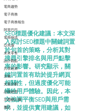
電商趨勢
電子商務
電子商務報告
阿里巴巴
SEO標題優化建議：本文深
電商物流
入探討SEO標題中關鍵詞置
亞馬遜
於句首的策略，分析其對
未來零售
搜尋引擎排名與用戶點擊
設計觀點
率的影響。研究顯示，關
共享經濟
鍵詞置首有助於提升網頁
京東
相關性，但過度優化可能
文案企劃
犧牲用戶體驗。因此，本
品牌經營
文強調平衡SEO與用戶需
互聯網人物
求，並提供實用建議，如
騰訊