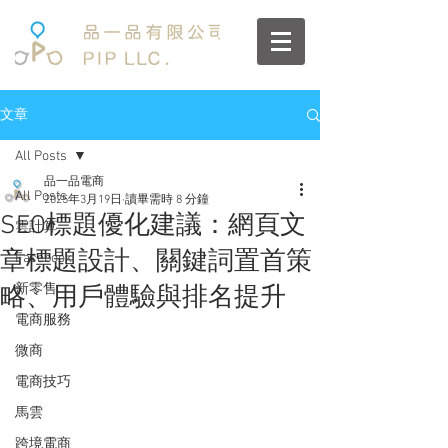
文章
All Posts
品一品電商
All Posts
2025年3月19日
讀畢需時 8 分鐘
SEO標題優化建議：網頁文
雲計算
章標題設計、關鍵詞置首策
Facebook
新零售
略、用戶體驗與排名提升
電商服務
微商
電商技巧
馬雲
跨境電商