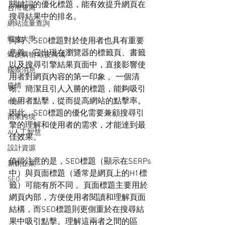
關鍵詞的優化標題，能有效提升網頁在
台灣電商
搜尋結果中的排名。
網站流量查詢
蝦皮大學
同時，SEO標題對於使用者也具有重要
意義。它出現在瀏覽器的標籤頁、書籤
蝦皮購物 蝦皮商城
以及搜尋引擎結果頁面中，直接影響使
國際消息
用者對網頁內容的第一印象 。一個清
疫情
晰、簡潔且引人入勝的標題，能夠吸引
使用者點擊，從而提高網站的點擊率。
ebay
因此，SEO標題的優化需要兼顧搜尋引
雨果跨境
擎的理解和使用者的需求，才能達到最
AI人工智慧
佳效果。
設計資源
值得注意的是，SEO標題（顯示在SERPs
新創企業
中）與頁面標題（通常是網頁上的H1標
SEO
籤）可能有所不同 。頁面標題主要用於
網頁內部，方便使用者閱讀和理解頁面
結構，而SEO標題則更側重於在搜尋結
果中吸引點擊。理解這兩者之間的區