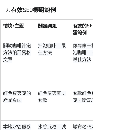
9. 有效SEO標題範例
情境/主題
關鍵詞組
有效的SEO標
題範例
關於咖啡沖泡
沖泡咖啡，最
像專家一樣沖
方法的部落格
佳方法
泡咖啡：5種
文章
最佳方法
紅色皮夾克的
紅色皮夾克，
女款紅色皮夾
產品頁面
女款
克 - 優質皮革
本地水管服務
水管服務，城
城市名稱水管