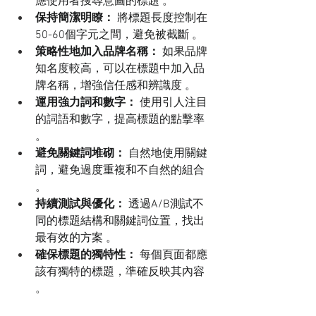
應使用者搜尋意圖的標題 。
保持簡潔明瞭：
 將標題長度控制在
50-60個字元之間，避免被截斷 。
策略性地加入品牌名稱：
 如果品牌
知名度較高，可以在標題中加入品
牌名稱，增強信任感和辨識度 。
運用強力詞和數字：
 使用引人注目
的詞語和數字，提高標題的點擊率 
。
避免關鍵詞堆砌：
 自然地使用關鍵
詞，避免過度重複和不自然的組合 
。
持續測試與優化：
 透過A/B測試不
同的標題結構和關鍵詞位置，找出
最有效的方案 。
確保標題的獨特性：
 每個頁面都應
該有獨特的標題，準確反映其內容 
。