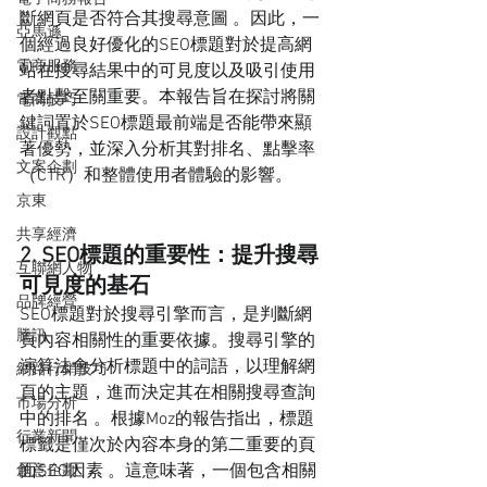
斷網頁是否符合其搜尋意圖 。因此，一
亞馬遜
個經過良好優化的SEO標題對於提高網
電商服務
站在搜尋結果中的可見度以及吸引使用
者點擊至關重要。本報告旨在探討將關
電商技巧
鍵詞置於SEO標題最前端是否能帶來顯
設計觀點
著優勢，並深入分析其對排名、點擊率
文案企劃
（CTR）和整體使用者體驗的影響。
京東
共享經濟
2. SEO標題的重要性：提升搜尋
互聯網人物
可見度的基石
品牌經營
SEO標題對於搜尋引擎而言，是判斷網
騰訊
頁內容相關性的重要依據。搜尋引擎的
演算法會分析標題中的詞語，以理解網
網路行銷技巧
頁的主題，進而決定其在相關搜尋查詢
市場分析
中的排名 。根據Moz的報告指出，標題
行業新聞
標籤是僅次於內容本身的第二重要的頁
面SEO因素 。這意味著，一個包含相關
創意企劃