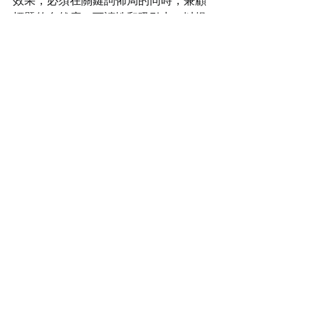
效果，必須在關鍵詞佈局的同時，兼顧
標題的自然度、可讀性和吸引力，以提
升點擊率。SEO標題的優化是一個持續
的過程，需要考慮標題長度、使用者體
驗、品牌推廣以及不斷變化的搜尋引擎
演算法。透過策略性的關鍵詞佈局和全
面的優化，才能真正提升網站在搜尋結
果中的可見度和吸引力。
🌐 
網路行銷外包｜品一品有限公司｜
SEO 專業服務 + AI 策略顧問
 🚀
想要在數位時代迅速擴大品牌曝光、精
準鎖定更多潛在客群？【品一品有限公
司】提供 AI 數位顧問與 SEO 行銷雙重方
案，為您打造一站式行銷解決方案！透
過 AI 算法分析與專業 SEO 技術，我們可