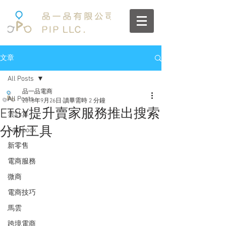
文章
All Posts
品一品電商
All Posts
2018年9月26日
讀畢需時 2 分鐘
ETSY提升賣家服務推出搜索
雲計算
分析工具
Facebook
新零售
電商服務
微商
電商技巧
馬雲
跨境電商