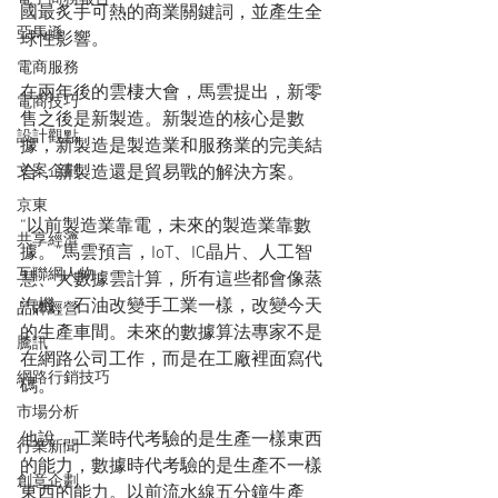
國最炙手可熱的商業關鍵詞，並產生全
亞馬遜
球性影響。
電商服務
在兩年後的雲棲大會，馬雲提出，新零
電商技巧
售之後是新製造。新製造的核心是數
設計觀點
據，新製造是製造業和服務業的完美結
文案企劃
合，新製造還是貿易戰的解決方案。
京東
“以前製造業靠電，未來的製造業靠數
共享經濟
據。”馬雲預言，IoT、IC晶片、人工智
互聯網人物
慧、大數據雲計算，所有這些都會像蒸
汽機、石油改變手工業一樣，改變今天
品牌經營
的生產車間。未來的數據算法專家不是
騰訊
在網路公司工作，而是在工廠裡面寫代
網路行銷技巧
碼。
市場分析
他說，工業時代考驗的是生產一樣東西
行業新聞
的能力，數據時代考驗的是生產不一樣
創意企劃
東西的能力。以前流水線五分鐘生產