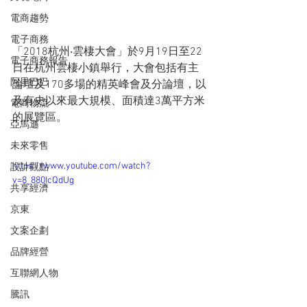
電商趨勢
電子商務
「2018杭州‧雲棲大會」於9月19日至22
電子商務報告
日在杭州雲棲小鎮舉行，大會包括有主
阿里巴巴
論壇及170多場的精英峰會及分論壇，以
及有史以來最大規模、面積達3萬平方米
電商物流
的展覽區。
亞馬遜
未來零售
https://www.youtube.com/watch?
設計觀點
v=8_880IcQdUg
共享經濟
京東
文案企劃
品牌經營
互聯網人物
騰訊