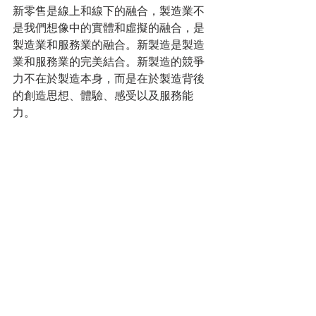
新零售是線上和線下的融合，製造業不
是我們想像中的實體和虛擬的融合，是
製造業和服務業的融合。新製造是製造
業和服務業的完美結合。新製造的競爭
力不在於製造本身，而是在於製造背後
的創造思想、體驗、感受以及服務能
力。
未來創造就業的重點不是製造業，我認
為像中國這樣的國家，一定是現代服務
業成為就業的主要發動機，因為流水線
上的大部分工作都會是標準化，只要是
標準化的，機器都可以取代，但是體
驗、服務和創新創造是機器未必能夠替
代的。
五：貿易戰是為舊製造而打