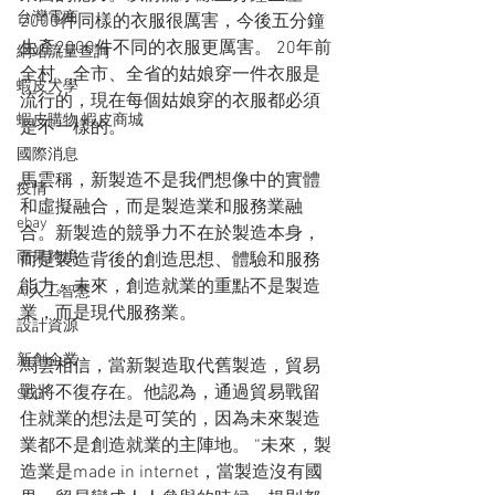
台灣電商
2000件同樣的衣服很厲害，今後五分鐘
生產2000件不同的衣服更厲害。 20年前
網站流量查詢
全村、全市、全省的姑娘穿一件衣服是
蝦皮大學
流行的，現在每個姑娘穿的衣服都必須
蝦皮購物 蝦皮商城
是不一樣的。
國際消息
馬雲稱，新製造不是我們想像中的實體
疫情
和虛擬融合，而是製造業和服務業融
ebay
合。新製造的競爭力不在於製造本身，
雨果跨境
而是製造背後的創造思想、體驗和服務
能力。未來，創造就業的重點不是製造
AI人工智慧
業，而是現代服務業。
設計資源
新創企業
馬雲相信，當新製造取代舊製造，貿易
戰將不復存在。他認為，通過貿易戰留
SEO
住就業的想法是可笑的，因為未來製造
業都不是創造就業的主陣地。 “未來，製
造業是made in internet，當製造沒有國