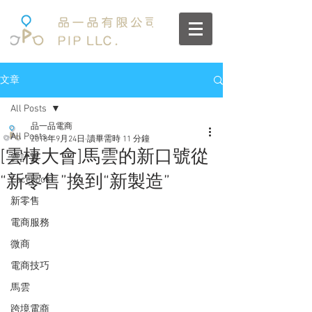
文章
All Posts
品一品電商
All Posts
2018年9月24日
讀畢需時 11 分鐘
[雲棲大會]馬雲的新口號從
雲計算
“新零售”換到“新製造”
Facebook
新零售
電商服務
微商
電商技巧
馬雲
跨境電商