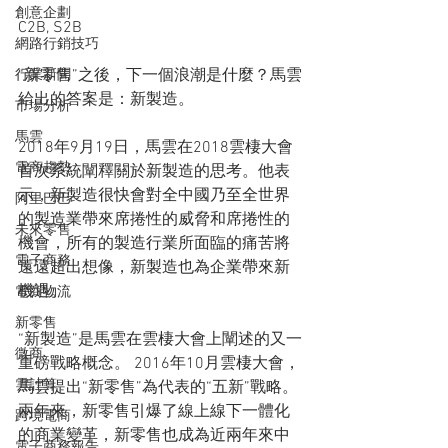
創意企劃
C2B, S2B
網路行銷技巧
“新零售”之後，下一個浪潮是什麼？馬雲
行業新聞
給出的答案是：新製造。
市場分析
馬雲
2018年9月19日，馬雲在2018雲棲大會
電商趨勢
首次系統闡釋關於新製造的思考。他表
示，新製造很快會對全中國乃至全世界
阿里巴巴
的製造業帶來席捲性的威脅和席捲性的
未來零售
機會，所有的製造行業所面臨的痛苦將
電子商務
遠遠超出想像，新製造也為企業帶來新
機遇。
電商物流
新零售
“新製造”是馬雲在雲棲大會上闡述的又一
微商
重磅戰略概念。 2016年10月雲棲大會，
雲計算
馬雲提出“新零售”為代表的“五新”戰略。
兩年來，新零售引爆了線上線下一體化
跨境電商
的商業變革，新零售也成為近兩年來中
電子商務報告