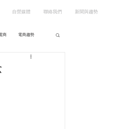
自營媒體
聯絡我們
新聞與趨勢
電商
電商趨勢
共享經濟
京東
念
市場分析
馬雲