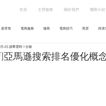
首頁
主營服務
關於我們
團隊介紹
新零售
電商服務
微商
電商技巧
馬雲
跨境
6月4日
讀畢需時 3 分鐘
阿里巴巴
電商物流
亞馬遜
未來零售
設計觀點
巧]亞馬遜搜索排名優化概
網人物
騰訊
創意企劃
網路行銷技巧
行業新聞
零售