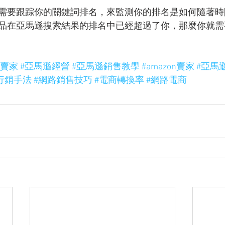
需要跟踪你的關鍵詞排名，來監測你的排名是如何隨著時
品在亞馬遜搜索結果的排名中已經超過了你，那麼你就需
遜賣家
#亞馬遜經營
#亞馬遜銷售教學
#amazon賣家
#亞馬
行銷手法
#網路銷售技巧
#電商轉換率
#網路電商