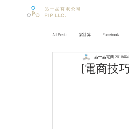
All Posts
雲計算
Facebook
品一品電商
2018年
電子商務
電子商務報告
[電商技
文案企劃
品牌經營
互聯
電商趨勢
阿里巴巴
未來