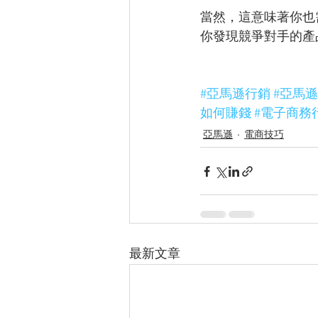
當然，這意味著你也
你發現競爭對手的產
#亞馬遜行銷
#亞馬
如何賺錢
#電子商務
亞馬遜
電商技巧
最新文章