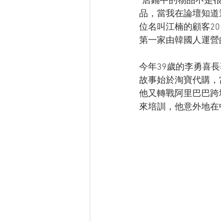
“店鋪中的物品不是
品，當我在論壇知道
位名叫江楠的顧客2
第一家由韓國人運營
今年39歲的李勇喜
故事始於淘寶代購，
他又轉戰阿里巴巴跨境
來培訓，他意外地在