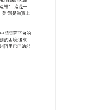
喜歡韓國的化妝
這裡“，這是一
一美“還是淘寶上
與中國電商平台的
務的困境;後來
到杭州阿里巴巴總部