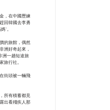
金，在中國歷練
趕回韓國去李勇
媽”。
價的旅館，偶然
非洲好奇起來，
非洲一趟短途旅
家旅行社。
喜在街頭被一輛飛
，所有積蓄都見
都露出看殘疾人那