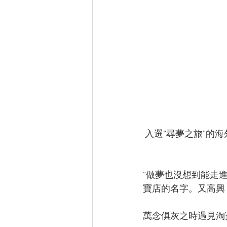
 入選“尋夢之旅”
“做夢也沒想到能走
寶店的名字。又高興，
萬念俱灰之時遇見淘