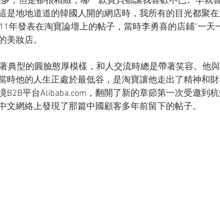
很多，但是卻很精緻，哪一款寶貝都讓我喜歡不已。早就
這是地地道道的韓國人開的網店時，我所有的目光都聚在
011年發表在淘寶論壇上的帖子，當時李勇喜的店鋪”一天
的美妝店。
長著典型的圓臉憨厚模樣，和人交流時總是帶著笑容。他
當時他的人生正處於最低谷，是淘寶讓他走出了精神和財
B2B平台Alibaba.com，翻開了新的章節第一次受邀
中文網絡上發現了那篇中國顧客多年前留下的帖子。