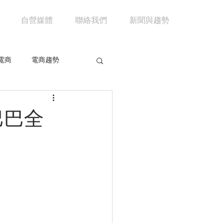
自營媒體
聯絡我們
新聞與趨勢
電商
電商趨勢
共享經濟
京東
巴巴全
市場分析
馬雲