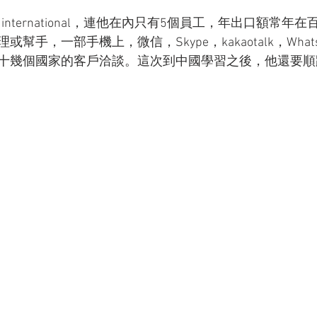
international，連他在內只有5個員工，年出口額常年
幫手，一部手機上，微信，Skype，kakaotalk，What
十幾個國家的客戶洽談。這次到中國學習之後，他還要順