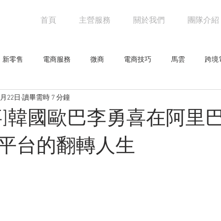
首頁
主營服務
關於我們
團隊介紹
新零售
電商服務
微商
電商技巧
馬雲
跨境
3月22日
讀畢需時 7 分鐘
阿里巴巴
電商物流
亞馬遜
未來零售
設計觀點
事]韓國歐巴李勇喜在阿里
網人物
騰訊
創意企劃
網路行銷技巧
行業新聞
 B 平台的翻轉人生
零售