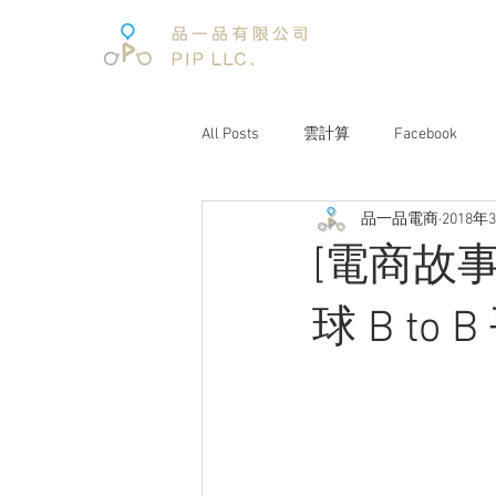
All Posts
雲計算
Facebook
品一品電商
2018年
電子商務
電子商務報告
[電商故
文案企劃
品牌經營
互聯
球 B to
電商趨勢
阿里巴巴
未來