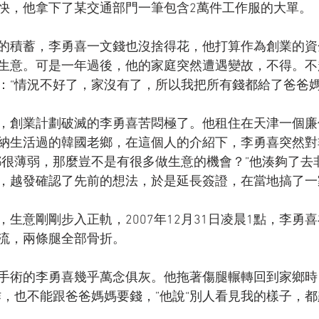
快，他拿下了某交通部門一筆包含2萬件工作服的大單。
的積蓄，李勇喜一文錢也沒捨得花，他打算作為創業的資
生意。可是一年過後，他的家庭突然遭遇變故，不得。不
：“情況不好了，家沒有了，所以我把所有錢都給了爸爸媽
，創業計劃破滅的李勇喜苦悶極了。他租住在天津一個廉
納生活過的韓國老鄉，在這個人的介紹下，李勇喜突然對
都很薄弱，那麼豈不是有很多做生意的機會？”他湊夠了去
，越發確認了先前的想法，於是延長簽證，在當地搞了一
生意剛剛步入正軌，2007年12月31日凌晨1點，李勇
流，兩條腿全部骨折。
手術的李勇喜幾乎萬念俱灰。他拖著傷腿輾轉回到家鄉時
作，也不能跟爸爸媽媽要錢，”他說“別人看見我的樣子，