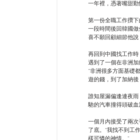
一年裡，憑著嘴甜勤
第一份全職工作攢下
一段時間後回韓國做
喜不願回顧細節他說
再回到中國找工作時
遇到了一個在非洲加
“非洲很多方面基礎
遊的錢，到了加納後
誰知屋漏偏逢連夜雨，
馳的汽車撞得頭破血
一個月內接受了兩次
了底。“我找不到工
樣可憐的神情。”