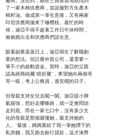
廠商。沒想到，她在三寶壟當地就找到
了一家木棉供應商，並說服對方生產木
棉籽油。做成第一筆生意後，又有兩家
印尼供應商拋來了橄欖枝。最忙的時
候，迪亞不得不趁著工作日午休時間，
偷偷跑出去和供應商們談生意。
眼看副業蒸蒸日上，迪亞萌生了辭職創
業的想法。但註冊外貿公司，還需要一
筆不小的啟動資金。當時，迪亞的父親
認為經商純屬“瞎折騰”，希望她向兩個哥
哥一樣，考上公務員，過安穩的日子。
但母親支持女兒去闖一闖。迪亞從小脾
氣倔強，想好走哪條路，就一定會悶頭
走到底。而在一家七口中，沒有多少文
化的母親是那個最懂她，最支持她的
人。“最後，媽媽塞給了我一筆她攢下的
私房錢，我又跑去銀行貸款，這才湊齊