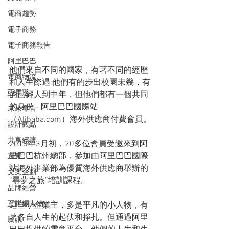
電商趨勢
電子商務
電子商務報告
阿里巴巴
他們來自不同的國家，有著不同的經歷
電商物流
和人生際遇;他們有的步出校園未幾，有
亞馬遜
的已經人到中年，但他們都有一個共同
的身份 - 阿里巴巴國際站
未來零售
（Alibaba.com）海外供應商付費會員。
設計觀點
共享經濟
2018年3月初，20多位會員受邀來到阿
里巴巴杭州總部，參加由阿里巴巴國際
京東
站海外事業部為優質海外供應商舉辦的
文案企劃
“尋夢之旅”培訓課程。
品牌經營
互聯網人物
這些小企業主，多是平凡的小人物，有
著各自人生的起伏和掙扎。但通過阿里
騰訊