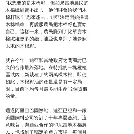
“我想要的是木棉籽。但如果當地農民的
木棉纖維賣不出去，他們哪會給我們木
棉籽呢？”思來想去，迪亞決定開始採購
木棉纖維，再說服農民把木棉籽也賣給
自己。這樣一來，農民賺到了比單賣木
棉纖維更多的錢，迪亞也拿到了她夢寐
以求的木棉籽。
就在今年，迪亞和當地政府之間商討已
久的合作最終落地。在特批的一塊種植
區域內，新栽種了約兩萬棵木棉。即便
如此，木棉籽油的產量還是有一定局
限，目前平均每月最多能生產12個貨櫃
的量。
通過阿里巴巴國際站，迪亞已經和一家
美國飼料公司簽訂了十年專屬合約。這
意味著，與迪亞合作的印尼當地木棉農
民，也找到了穩定的買方市場，每個月