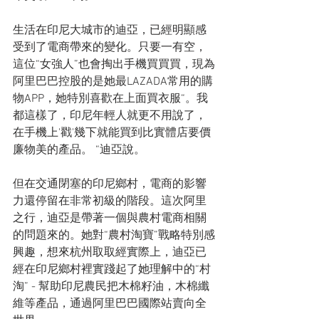
生活在印尼大城市的迪亞，已經明顯感
受到了電商帶來的變化。只要一有空，
這位“女強人”也會掏出手機買買買，現為
阿里巴巴控股的是她最LAZADA常用的購
物APP，她特別喜歡在上面買衣服“。我
都這樣了，印尼年輕人就更不用說了，
在手機上'戳'幾下就能買到比實體店要價
廉物美的產品。 “迪亞說。
但在交通閉塞的印尼鄉村，電商的影響
力還停留在非常初級的階段。這次阿里
之行，迪亞是帶著一個與農村電商相關
的問題來的。她對“農村淘寶”戰略特別感
興趣，想來杭州取取經實際上，迪亞已
經在印尼鄉村裡實踐起了她理解中的“村
淘” - 幫助印尼農民把木棉籽油，木棉纖
維等產品，通過阿里巴巴國際站賣向全