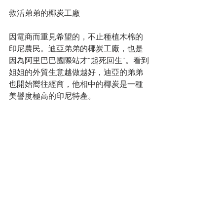
救活弟弟的椰炭工廠
因電商而重見希望的，不止種植木棉的
印尼農民。迪亞弟弟的椰炭工廠，也是
因為阿里巴巴國際站才“起死回生”。看到
姐姐的外貿生意越做越好，迪亞的弟弟
也開始嚮往經商，他相中的椰炭是一種
美譽度極高的印尼特產。
椰炭，又叫椰殼水煙炭，是以椰子殼為
原料，經過粉碎，成型，炭化，而做成
的炭製品。椰炭熱值高，燃燒時間大約
是傳統木炭的兩倍以上，並因為無菸，
無味，無硫等環保特性，深受高端燒烤
餐廳的喜愛。
工廠起步沒多久，迪亞的弟弟就找到了
一位海外“合夥人”。滿心歡喜的他以為，