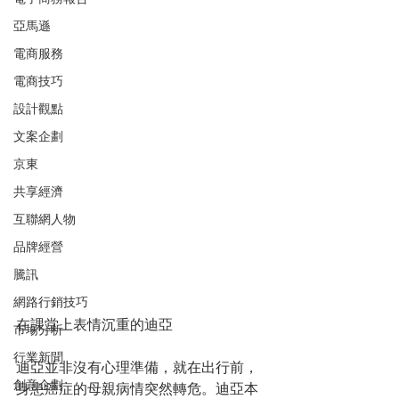
亞馬遜
電商服務
電商技巧
設計觀點
文案企劃
京東
共享經濟
互聯網人物
品牌經營
騰訊
網路行銷技巧
在課堂上表情沉重的迪亞
市場分析
行業新聞
迪亞並非沒有心理準備，就在出行前，
創意企劃
身患癌症的母親病情突然轉危。迪亞本