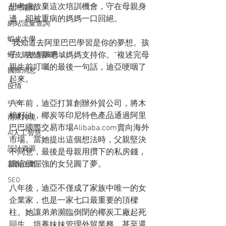
想考慮放棄這次培訓機會，守在母親身
台灣電商
邊，卻被重病的媽媽一口回絕。
網站流量查詢
蝦皮大學
“我知道去阿里巴巴學習是你的夢想。孩
子，去追夢吧，媽媽支持你。”複述完母
蝦皮購物 蝦皮商城
親生前叮囑的最後一句話，迪亞哽咽了
國際消息
起來。
疫情
ebay
八年前，迪亞打算創辦外貿公司，將木
棉籽油，椰炭等印尼特色產品通過阿里
雨果跨境
巴巴國際交易市場Alibaba.com賣向海外
AI人工智慧
市場。當她提出這個想法時，父親堅決
設計資源
不同意，最後是母親用攢下的私房錢，
讓這個倔強的女兒圓了夢。
新創企業
SEO
八年後，迪亞不僅成了家族中唯一的女
企業家，也是一家七口最重要的頂樑
柱。她讓弟弟瀕臨倒閉的椰炭工廠起死
回生，培養妹妹管理外貿業務，甚至還