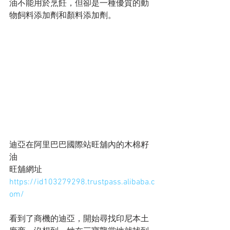
油不能用於烹飪，但卻是一種優質的動
物飼料添加劑和顏料添加劑。
迪亞在阿里巴巴國際站旺舖內的木棉籽
油
旺舖網址 
https://id103279298.trustpass.alibaba.c
om/
看到了商機的迪亞，開始尋找印尼本土