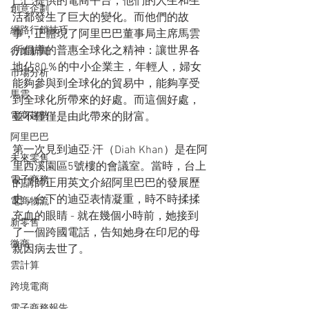
巴巴提供的電商平台，他們的人生和生
創意企劃
活都發生了巨大的變化。而他們的故
網路行銷技巧
事，正體現了阿里巴巴董事局主席馬雲
所倡導的普惠全球化之精神：讓世界各
行業新聞
地佔80％的中小企業主，年輕人，婦女
市場分析
能夠參與到全球化的貿易中，能夠享受
馬雲
到全球化所帶來的好處。而這個好處，
電商趨勢
並不僅僅是由此帶來的財富。
阿里巴巴
第一次見到迪亞·汗（Diah Khan）是在阿
未來零售
里西溪園區5號樓的會議室。當時，台上
電子商務
的講師正用英文介紹阿里巴巴的發展歷
史，台下的迪亞表情凝重，時不時揉揉
電商物流
充血的眼睛 - 就在幾個小時前，她接到
新零售
了一個跨國電話，告知她身在印尼的母
微商
親因病去世了。
雲計算
跨境電商
電子商務報告