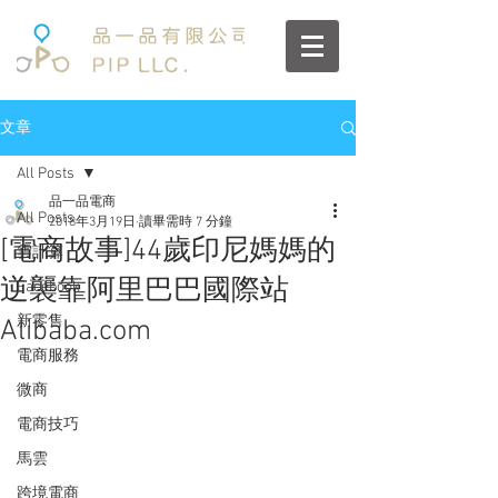
文章
All Posts
品一品電商
All Posts
2018年3月19日
讀畢需時 7 分鐘
[電商故事]44歲印尼媽媽的
雲計算
逆襲靠阿里巴巴國際站
Facebook
新零售
Alibaba.com
電商服務
微商
電商技巧
馬雲
跨境電商