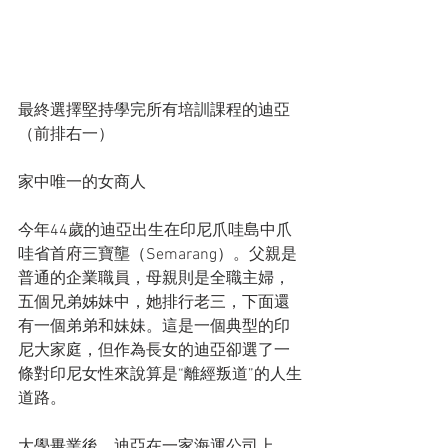
最終選擇堅持學完所有培訓課程的迪亞
（前排右一）
家中唯一的女商人
今年44歲的迪亞出生在印尼爪哇島中爪
哇省首府三寶壟（Semarang）。父親是
普通的企業職員，母親則是全職主婦，
五個兄弟姊妹中，她排行老三，下面還
有一個弟弟和妹妹。這是一個典型的印
尼大家庭，但作為長女的迪亞卻選了一
條對印尼女性來說算是“離經叛道”的人生
道路。
大學畢業後，迪亞在一家海運公司上