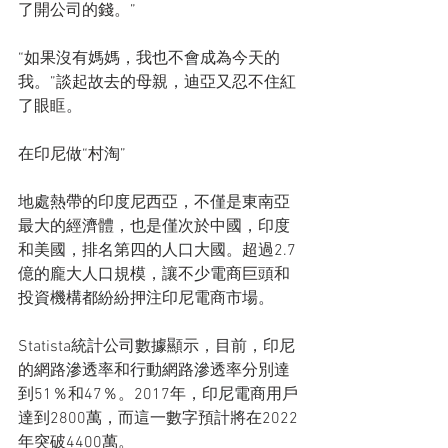
了開公司的錢。”
“如果沒有媽媽，我也不會成為今天的
我。”談起故去的母親，迪亞又忍不住紅
了眼眶。
在印尼做“村淘”
地處熱帶的印度尼西亞，不僅是東南亞
最大的經濟體，也是僅次於中國，印度
和美國，排名第四的人口大國。超過2.7
億的龐大人口規模，讓不少電商巨頭和
投資機構都紛紛押注印尼電商市場。
Statista統計公司數據顯示，目前，印尼
的網路滲透率和行動網路滲透率分別達
到51％和47％。2017年，印尼電商用戶
達到2800萬，而這一數字預計將在2022
年突破4400萬。