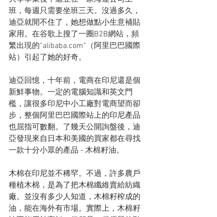
班，每週只需要坐班三天。沒過多久，
迪亞就閒不住了，她想做點小生意補貼
家用。在谷歌上搜了一圈B2B網站，頻
繁出現的“alibaba.com”（阿里巴巴國際
站）引起了她的好奇。
迪亞回憶，十年前，電商在印尼還是個
新鮮事物。一定的電腦知識和英文門
檻，讓很多印尼中小工廠對電商望而卻
步，整個阿里巴巴國際站上的印尼產品
也屈指可數翻。了幾天公開詢盤後，迪
亞發現來自日本和美國的買家都在尋找
一款十分小眾的產品 - 木棉籽油。
木棉在印尼並不稀罕。不過，許多農戶
種植木棉，是為了把木棉纖維賣給紡織
廠。並沒有多少人知道，木棉籽榨成的
油，能在海外有市場。實際上，木棉籽