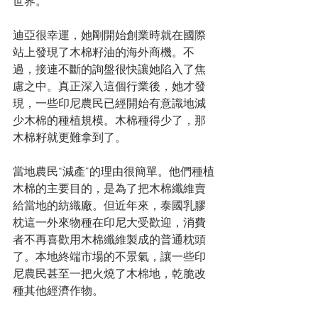
世界。
迪亞很幸運，她剛開始創業時就在國際
站上發現了木棉籽油的海外商機。不
過，接連不斷的詢盤很快讓她陷入了焦
慮之中。真正深入這個行業後，她才發
現，一些印尼農民已經開始有意識地減
少木棉的種植規模。木棉種得少了，那
木棉籽就更難拿到了。
當地農民“減產”的理由很簡單。他們種植
木棉的主要目的，是為了把木棉纖維賣
給當地的紡織廠。但近年來，泰國乳膠
枕這一外來物種在印尼大受歡迎，消費
者不再喜歡用木棉纖維製成的普通枕頭
了。本地終端市場的不景氣，讓一些印
尼農民甚至一把火燒了木棉地，乾脆改
種其他經濟作物。