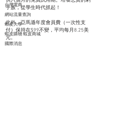
供六個月的免費試用期。培養忠實的剁
台灣電商
手族，從學生時代抓起！
網站流量查詢
此外，亞馬遜年度會員費（一次性支
蝦皮大學
付）保持在$99不變，平均每月8.25美
蝦皮購物 蝦皮商城
元。
國際消息
#amazonprime
疫情
電子商務
ebay
亞馬遜
雨果跨境
AI人工智慧
設計資源
新創企業
SEO
查看全部
最新文章