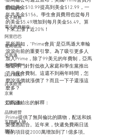
亞馬遜公司週五宣布，美國Prime會員月
費從美金$10.99提高到美金$12.99，一
電商趨勢
年共美金$156。學生會員費用也從每月
電子商務
的美金$5.49增加到每月美金$6.49。算
電子商務報告
下來上漲了近20%！
阿里巴巴
眾所周知，“Prime會員”是亞馬遜大車輪
電商物流
滾滾向前的重要引擎。為了吸引更多人
亞馬遜
加入Prime，除了99美元的年費制，亞馬
未來零售
遜還專門針對低收入家庭和學生黨推出
了月度會費制。這還不到兩年時間，怎
設計觀點
麼說漲價就漲價了？而且一下子還漲這
共享經濟
麼多？
京東
亞馬遜給出的解釋：
文案企劃
品牌經營
Prime提供了無與倫比的購物，配送和娛
互聯網人物
樂優惠組合。近年來，快遞免費兩日送
騰訊
達的項目從2000萬增加到了1億多項。