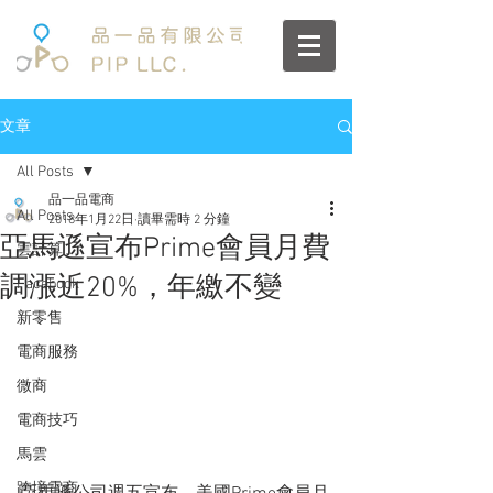
文章
All Posts
品一品電商
All Posts
2018年1月22日
讀畢需時 2 分鐘
亞馬遜宣布Prime會員月費
雲計算
調漲近20%，年繳不變
Facebook
新零售
電商服務
微商
電商技巧
馬雲
跨境電商