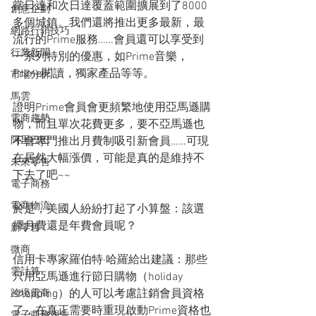
當日達和次日達覆蓋範圍擴展到了8000
創意企劃
多個城鎮。我們還將推出更多最新，最
網路行銷技巧
流行的Prime服務……會員還可以享受到
行業新聞
一系列特別的優惠，如Prime音樂，
Prime閱讀，獨家產品等等。
市場分析
馬雲
證明Prime會員會更頻繁地使用亞馬遜購
電商趨勢
物，而且單次花費更多，要不亞馬遜也
阿里巴巴
不會專門推出月費制吸引新會員……可現
在居然大幅漲價，可能是真的是維持不
未來零售
下去了吧~~
電子商務
電商物流
於是，美國人紛紛打起了小算盤：該選
擇月費還是年費會員呢？
新零售
微商
信用卡專家羅伯特·哈羅給出建議：那些
雲計算
只用亞馬遜進行節日購物（holiday 
shopping）的人可以考慮註銷會員資格
跨境電商
了，在真正需要時重現啟動Prime資格也
電子商務報告