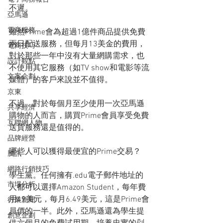
不遲。
亞馬遜
電商服務
雖然Prime會為超過1億件商品提供免費
兩日配送服務，但每月13美金的費用，
電商技巧
對於那些一年中沒有大量網購需求，也
設計觀點
不使用其它服務（如TV show和電影等流
文案企劃
媒體）的客戶來說並不值得。
京東
不過，對於每個月至少使用一次亞馬遜
共享經濟
購物的人而言，購買Prime會員享受免費
互聯網人物
送貨服務還是值得的。
品牌經營
哪些人可以獲得最便宜的Prime交易？
騰訊
網路行銷技巧
學生黨。任何擁有.edu電子郵件地址的
市場分析
人都可以選擇Amazon Student，每年費
用49美元，每月6.49美元，這是Prime會
行業新聞
員價的一半。此外，亞馬遜還為學生提
創意企劃