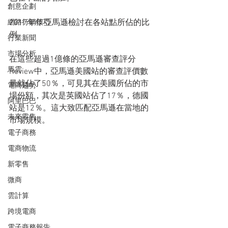
創意企劃
2017年年亞馬遜檢討在各站點所佔的比
網路行銷技巧
例
行業新聞
市場分析
在這些超過1億條的亞馬遜審查評分
馬雲
Review中，亞馬遜美國站的審查評價數
量就佔了50％，可見其在美國所佔的市
電商趨勢
場份額，其次是英國站佔了17％，德國
阿里巴巴
站是12％。這大致匹配亞馬遜在當地的
未來零售
市場規模。
電子商務
電商物流
新零售
微商
雲計算
跨境電商
電子商務報告