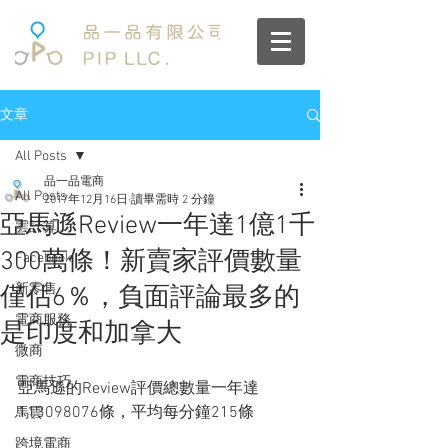
文章
All Posts
品一品電商
All Posts
2017年12月16日
讀畢需時 2 分鐘
亞馬遜Review一年達1億1千
雲計算
300萬條！新賣家評價數量
Facebook
新零售
僅佔6％，負面評論最多的
電商服務
是印度和加拿大
微商
電商技巧
亞馬遜的Review評價總數量一年達
113098076條，平均每分鐘215條
馬雲
跨境電商