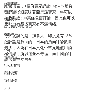
台灣電商
總體而言，1億份賣家評論中有4％是負
網站流量查詢
面評論，這意味著亞馬遜賣家一年可以
接收到近500萬條負面評論，因此也可以
蝦皮大學
反映出有很多買家有不滿情緒。
蝦皮購物 蝦皮商城
國際消息
令人驚訝的是，加拿大，印度竟有13％
的評論是負面的，日本的負面評論數量
疫情
最少，因為在日本文化中罕見地使用消
ebay
極情緒，所以這並不奇怪。而中國的評
雨果跨境
論卻是中立居多。
AI人工智慧
設計資源
新創企業
SEO