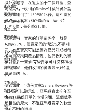
據外媒報導，在過去的十二個月裡，亞
電商趨勢
馬遜網站上收到的Review評價評審評論
電子商務
總數量達到了113098076條。這相當於
平均每天有309857條評論，每小時
電子商務報告
12910條，每分鐘215條。
阿里巴巴
電商物流
亞馬遜稱，賣家的訂單留評率一般是
10％-20％，但賣家們的情況也不盡相
亞馬遜
同。有些賣家可能是因為產品好或者積
未來零售
極向買家詢問產品情況，他們收到的審
設計觀點
核就會多一些;而有些賣家可能沒有積極
共享經濟
跟進買家，他們收到的審查甚至只佔訂
單總量的1％。
京東
文案企劃
儘管如此，1億份賣家Sellers Reviews評
品牌經營
價評論可以顯示出，亞馬遜賣家今年至
少有10億份訂單的市場份額。這個數字
互聯網人物
是相當的龐大，不過亞馬遜賣家的數量
騰訊
也在不斷的增加。