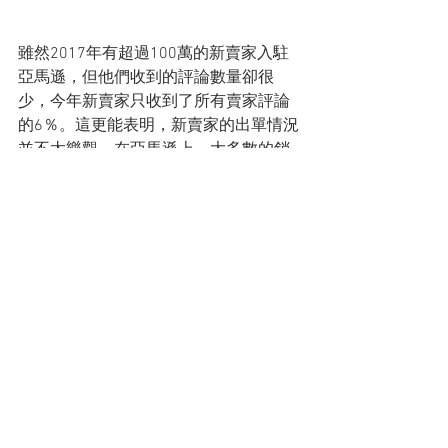
雖然2017年有超過100萬的新賣家入駐
亞馬遜，但他們收到的評論數量卻很
少，今年新賣家只收到了所有賣家評論
的6％。這更能表明，新賣家的出單情況
並不太樂觀，在亞馬遜上，大多數的銷
售額還是被做了幾年亞馬遜老賣家或者
說大賣掌控。這跟當前大多數中小賣家
所反饋的情況相吻合。
這份亞馬遜審核數據，可以讓賣家看到
2017年市場的一些情況。希望對賣家把
握亞馬遜市場整體規模有一定的幫助。
#amazonreview
亞馬遜
電子商務