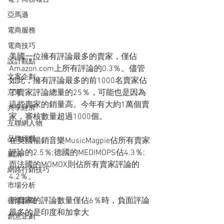
亞馬遜
電商服務
電商技巧
美國一位擁有評論最多的賣家，僅佔
設計觀點
Amazon.com上所有評論的0.3％。儘管
文案企劃
如此，擁有評論最多的前1000名賣家佔
了賣家評論總量的25％，可能也是因為
京東
這些賣家的銷量高。今年有大約1萬個賣
共享經濟
家，審核數量超過1000個。
互聯網人物
品牌經營
在英國暢銷音樂MusicMagpie佔所有賣家
評論的2.5％;德國的MEDIMOPS佔4.3％;
騰訊
而法國的MOMOX則佔所有賣家評論的
網路行銷技巧
4.2％。
市場分析
新賣家的評論數量僅佔6％時，負面評論
行業新聞
最多的是印度和加拿大
創意企劃