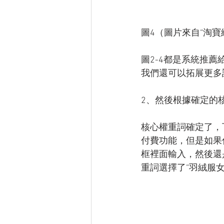
圖4（圖片來自“淘寶
圖2-4都是系統推
我們還可以拓展更多
2、然後根據確定的
核心權重詞確定了，
付費功能，但是如果
框裡面輸入，然後還
重詞選擇了“羽絨服女