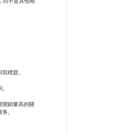
，而不是其他相
詞寫標題。
詞。
避開銷量高的關
競爭。