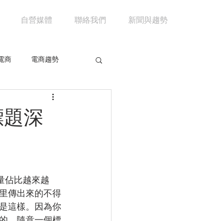
自營媒體
聯絡我們
新聞與趨勢
電商
電商趨勢
共享經濟
京東
標題深
市場分析
馬雲
量佔比越來越
里傳出來的不得
是這樣。因為你
的。隨意一個標