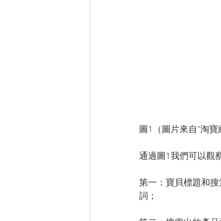
圖1（圖片來自“淘寶
通過圖1我們可以觀
第一：寶貝標題和搜
詞；