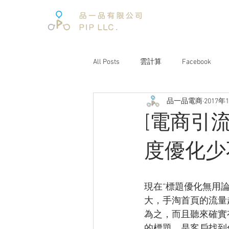
All Posts
雲計算
Facebook
品一品電商
2017年
電子商務
電子商務報告
[電商引
文案企劃
品牌經營
互聯
度優化少
電商趨勢
阿里巴巴
未來
現在“標題優化無用
大，手淘首頁的流量
為之，而且聽來確實
的標題，是客戶找到