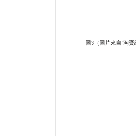
圖3（圖片來自“淘寶