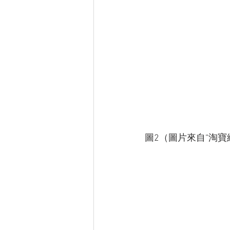
圖2（圖片來自“淘寶