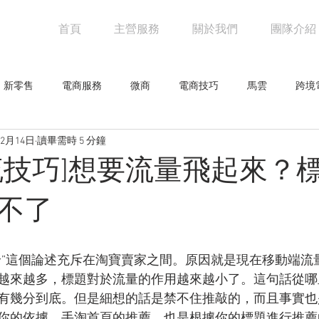
首頁
主營服務
關於我們
團隊介紹
新零售
電商服務
微商
電商技巧
馬雲
跨境
12月14日
讀畢需時 5 分鐘
阿里巴巴
電商物流
亞馬遜
未來零售
設計觀點
流技巧]想要流量飛起來？
網人物
騰訊
創意企劃
網路行銷技巧
行業新聞
不了
零售
論”這個論述充斥在淘寶賣家之間。原因就是現在移動端流
越來越多，標題對於流量的作用越來越小了。這句話從哪
有幾分到底。但是細想的話是禁不住推敲的，而且事實也
你的依據，手淘首頁的推薦，也是根據你的標題進行推薦