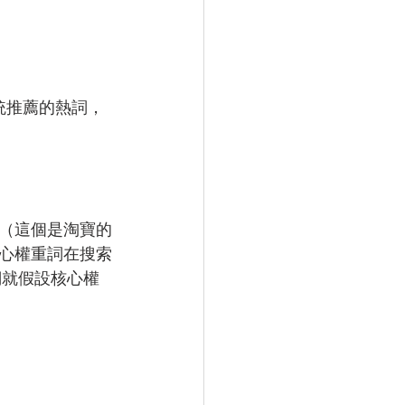
統推薦的熱詞，
（這個是淘寶的
心權重詞在搜索
們就假設核心權