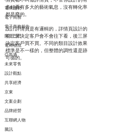
情頁都不叫做詳情頁，不管你設計的有
多好看有多大的藝術氣息，沒有轉化率
電商趨勢
都是廢的。
電子商務
電子商務報告
設計詳情頁是有邏輯的，詳情頁設計的
前三屏決定客戶會不會往下看，後三屏
阿里巴巴
決定客戶買不買。不同的類目設計效果
電商物流
標準是不一樣的，但整體的調性還是跡
亞馬遜
可循的。
未來零售
設計觀點
共享經濟
京東
文案企劃
品牌經營
互聯網人物
騰訊