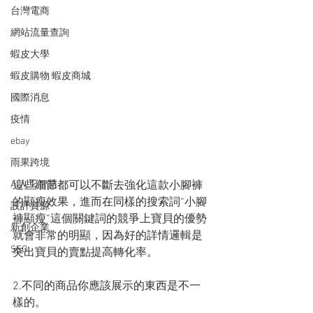
台灣電商
網站流量查詢
蝦皮大學
蝦皮購物 蝦皮商城
國際消息
疫情
ebay
雨果跨境
這些細節都可以不斷去強化這款小腳褲
AI人工智慧
的顯瘦效果，進而在同樣的搜索詞“小腳
設計資源
褲顯瘦”這個關鍵詞的競爭上寶貝的優勢
新創企業
就會非常的明顯，因為好的詳情邏輯是
SEO
突出寶貝的賣點提高轉化率。
2.不同的商品你應該展示的東西是不一
樣的。