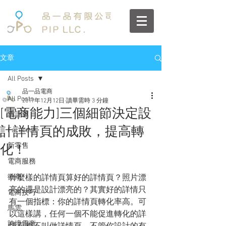
文章
All Posts
品一品電商
All Posts
2017年12月12日
讀畢需時 3 分鐘
[電商能力]三個細節決定設
雲計算
計詳情頁的成敗，提高轉
Facebook
新零售
化！
電商服務
微商
什麼樣的詳情頁算好的詳情頁？照片漂
亮的還是設計漂亮的？其實好的詳情只
電商技巧
有一個指標：你的詳情頁轉化率高。可
馬雲
以這樣講，任何一個不能促進轉化的詳
跨境電商