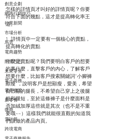
創意企劃
怎樣的詳情頁才叫好的詳情頁呢？你要
網路行銷技巧
符合下面的幾點，這才是提高轉化率王
行業新聞
道。
市場分析
1. 詳情頁中一定要有一個核心的賣點，
馬雲
提高轉化的賣點
電商趨勢
什麼是賣點呢？我們要明白客戶的想要
阿里巴巴
的事什麼，直擊客戶的內心，了解客戶
未來零售
想要什麼，比如客戶搜索關鍵詞”小腳褲
電子商務
顯瘦”，說明客戶是想顯瘦，愛美，希望
電商物流
自己顯的腿長，不希望自己穿上之後腿
粗和腿短，至於這條褲子是什麼面料是
新零售
否加絨加厚這些就是其次（也不是不重
微商
要哦~~）這樣我們就能很直觀的知道我
雲計算
們該做的產品內頁。
跨境電商
電子商務報告