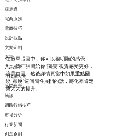
亞馬遜
電商服務
電商技巧
設計觀點
文案企劃
京東
在這單張圖中，你可以很明顯的感覺
到，第二張圖給你“顯瘦”視覺感受更好，
共享經濟
這是首圖，然後詳情頁當中如果重點圍
互聯網人物
繞“顯瘦”這個屬性展開的話，轉化率肯定
品牌經營
會大大的提升。
騰訊
網路行銷技巧
市場分析
行業新聞
創意企劃