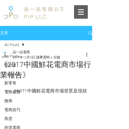
文章
All Posts
品一品電商
All Posts
2017年12月5日
讀畢需時 6 分鐘
《2017中國鮮花電商市場行
雲計算
業報告》
Facebook
新零售
一、PART1中國鮮花電商市場背景及現狀
電商服務
微商
電商技巧
馬雲
跨境電商