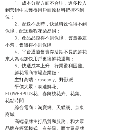
　　1、成本分配方面不合理，過多投入
到營銷中去獲得用戶而原材料把控不到
位；
　　2、配送不及時，快遞時效性得不到
保障，配送過程花朵易損；
　　3、產品品控得不到保障，質量參差
不齊，售後得不到保障；
　　4、平台通過售賣存活期不長的鮮花
來人為地加快用戶更換鮮花週期；
　　5、快遞成本上升，行業盈利困難。
　　鮮花電商市場產業鏈：
　　主打高端：roseonly、野獸派
　　平價大眾：泰迪鮮花、
FLOWERPLUS花、春舞枝花卉、花集、
花點時間
　　綜合電商：淘寶網、天貓網、京東
商城
　　高端品牌主打品質和服務，和大眾
品牌在經營模式上有差異。而大眾品牌