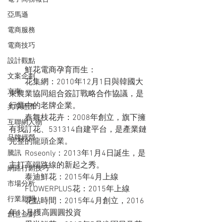
亞馬遜
電商服務
電商技巧
設計觀點
　　鮮花電商孕育而生：
文案企劃
　　花集網：2010年12月1日與韓國大
京東
東農業協同組合簽訂戰略合作協議，是
行業中的老牌企業。
共享經濟
　　春舞枝花卉：2008年創立，旗下擁
互聯網人物
有我訂花、531314自建平台，是產業鏈
品牌經營
完整的龍頭企業。
　　Roseonly：2013年1月4日誕生，是
騰訊
主打高端路線的新起之秀。
網路行銷技巧
　　泰迪鮮花：2015年4月上線
市場分析
　　FLOWERPLUS花：2015年上線
行業新聞
　　花點時間：2015年4月創立，2016
年11月獲高圓圓投資
創意企劃