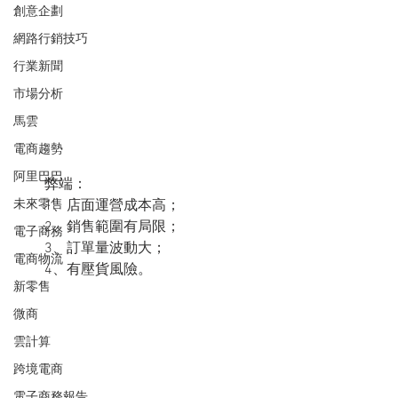
創意企劃
網路行銷技巧
行業新聞
市場分析
馬雲
電商趨勢
阿里巴巴
　　弊端：
未來零售
　　1、店面運營成本高；
　　2、銷售範圍有局限；
電子商務
　　3、訂單量波動大；
電商物流
　　4、有壓貨風險。
新零售
微商
雲計算
跨境電商
電子商務報告