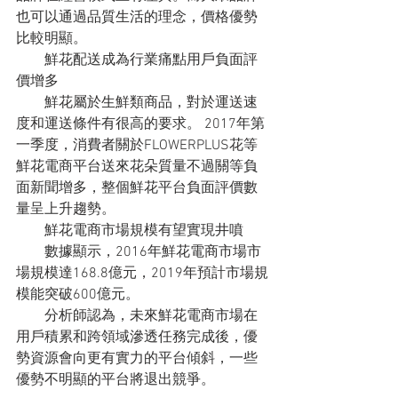
也可以通過品質生活的理念，價格優勢
比較明顯。
　　鮮花配送成為行業痛點用戶負面評
價增多
　　鮮花屬於生鮮類商品，對於運送速
度和運送條件有很高的要求。 2017年第
一季度，消費者關於FLOWERPLUS花等
鮮花電商平台送來花朵質量不過關等負
面新聞增多，整個鮮花平台負面評價數
量呈上升趨勢。
　　鮮花電商市場規模有望實現井噴
　　數據顯示，2016年鮮花電商市場市
場規模達168.8億元，2019年預計市場規
模能突破600億元。
　　分析師認為，未來鮮花電商市場在
用戶積累和跨領域滲透任務完成後，優
勢資源會向更有實力的平台傾斜，一些
優勢不明顯的平台將退出競爭。