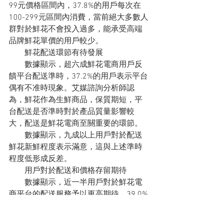
99元價格區間內，37.8%的用戶每次在
100-299元區間內消費，當前絕大多數人
群對於鮮花不會投入過多，能承受高端
品牌鮮花單價的用戶較少。
　　鮮花配送環節有待發展
　　數據顯示，超六成鮮花電商用戶反
饋平台配送準時，37.2%的用戶表示平台
偶有不准時現象。艾媒諮詢分析師認
為，鮮花作為生鮮商品，保質期短，平
台配送是否準時對於產品質量影響較
大，配送是鮮花電商至關重要的環節。
　　數據顯示，九成以上用戶對於配送
鮮花新鮮程度表示滿意，這與上述準時
程度低形成反差。
　　用戶對於配送和價格存留期待
　　數據顯示，近一半用戶對於鮮花電
商平台的配送服務予以更高期待，39.0%
用戶希望價格方面更加優惠，34.3%的用
戶希望平台鮮花搭配更加符合個人喜