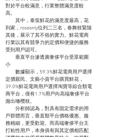
對於平台較滿意，行業整體滿意度較
高。
　　其中，泰笛鮮花的滿意度最高，花
到家，roseonly位列二三名，春舞枝緊隨
其後，展示了其不俗的實力。鮮花電商
行業以其有競爭力的定價和便捷的服務
受到用戶認可。
　　垂直平台滲透廣奢侈平台受眾範圍
小
　　數據顯示，59.3%鮮花電商用戶選擇
定價親民、文藝小資平台購買鮮花，
39.0%鮮花電商用戶選擇淘寶等綜合類電
商平台，僅有1.7%用戶向高端奢侈平台
拋出橄欖枝。
　　分析師認為，對具有固定需求的用
戶群體而言，垂直類平台價格優惠、服
務精細，更受歡迎。而高端奢侈平台主
打粘性用戶，本身俱有與其定價相匹配