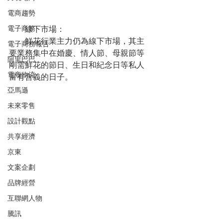
電商趨勢
電子商務
　　線下市場：
　　鮮花行業主力仍為線下市場，其主
電子商務報告
要業務集中在婚慶、情人節、母親節等
阿里巴巴
剛需鮮花的節日、生日和紀念日等私人
電商物流
富有含義的日子。
亞馬遜
未來零售
設計觀點
共享經濟
京東
文案企劃
品牌經營
互聯網人物
騰訊