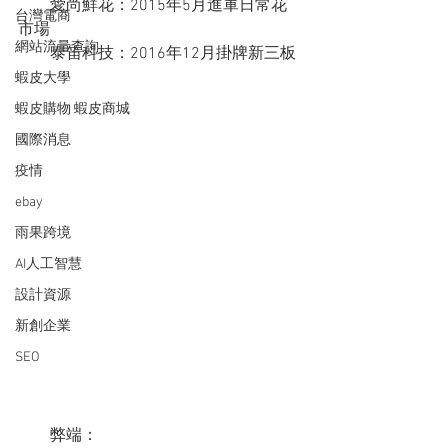
　　愛尚鮮花：2015年5月進軍日常花
台灣電商
市場
網站流量查詢
　　泰笛科技：2016年12月掛牌新三板
蝦皮大學
蝦皮購物 蝦皮商城
國際消息
疫情
ebay
雨果跨境
AI人工智慧
設計資源
新創企業
SEO
　　弊端：