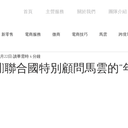
首頁
主營服務
關於我們
團隊介紹
新零售
電商服務
微商
電商技巧
馬雲
跨境
9月22日
讀畢需時 4 分鐘
阿里巴巴
電商物流
亞馬遜
未來零售
設計觀點
聞]聯合國特別顧問馬雲的“
網人物
騰訊
創意企劃
網路行銷技巧
行業新聞
零售