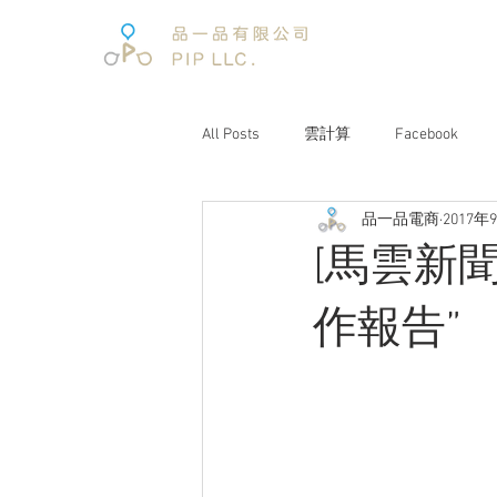
All Posts
雲計算
Facebook
品一品電商
2017年
電子商務
電子商務報告
[馬雲新
文案企劃
品牌經營
互聯
作報告”
電商趨勢
阿里巴巴
未來