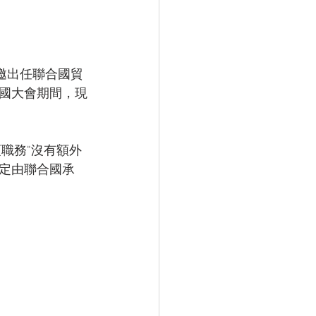
邀出任聯合國貿
國大會期間，現
職務"沒有額外
定由聯合國承