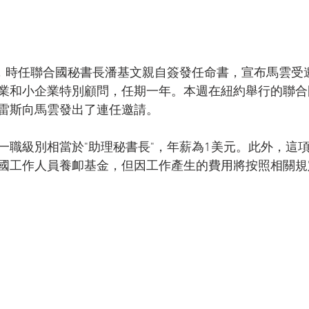
日，時任聯合國秘書長潘基文親自簽發任命書，宣布馬雲受
業和小企業特別顧問，任期一年。本週在紐約舉行的聯合
雷斯向馬雲發出了連任邀請。
一職級別相當於"助理秘書長"，年薪為1美元。此外，這項
國工作人員養卹基金，但因工作產生的費用將按照相關規