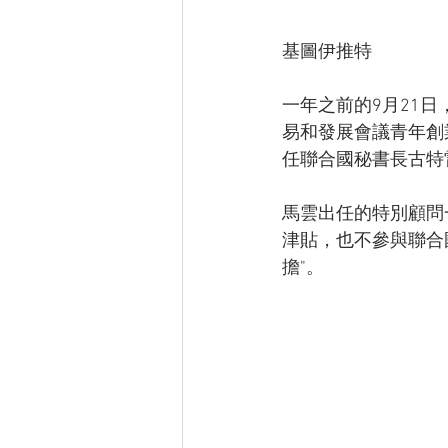
基圖伊推特
一年之前的9月21
易和發展會議青年創
任聯合國秘書長古特
馬雲出任的特別顧問
津貼，也不參與聯合
擔"。