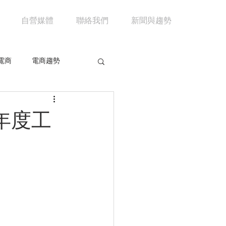
自營媒體
聯絡我們
新聞與趨勢
電商
電商趨勢
共享經濟
京東
年度工
市場分析
馬雲