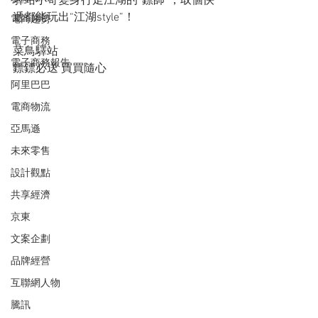
驛站小哥變身行走江湖的“鏢師”，取個快
遞都能玩出“江湖style”！
電商趨勢
電子商務
菜鳥驛站
電子商務報告
鏢鏢必送 買買隨心
阿里巴巴
電商物流
亞馬遜
未來零售
設計觀點
共享經濟
京東
文案企劃
品牌經營
互聯網人物
騰訊