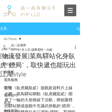
文章
All Posts
品一品電商
All Posts
2017年9月22日
讀畢需時 1 分鐘
[物流發展]菜鳥驛站化身臥
雲計算
虎“鏢局”，取快遞也能玩出
Facebook
新零售
江湖style
電商服務
微商
正逢《臥虎藏龍貳》遊戲新資料片上線
之際，菜鳥驛站聯動《臥虎藏龍貳》開
電商技巧
展了一輪的大規模線下活動，將校園裡
馬雲
的驛站變成遊戲中充滿武俠氣的“鏢局”，
跨境電商