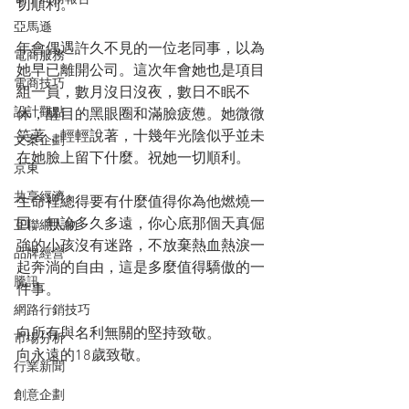
切順利。
亞馬遜
年會偶遇許久不見的一位老同事，以為
電商服務
她早已離開公司。這次年會她也是項目
電商技巧
組一員，數月沒日沒夜，數日不眠不
設計觀點
休，醒目的黑眼圈和滿臉疲憊。她微微
笑著，輕輕說著，十幾年光陰似乎並未
文案企劃
在她臉上留下什麼。祝她一切順利。
京東
共享經濟
生命裡總得要有什麼值得你為他燃燒一
回。無論多久多遠，你心底那個天真倔
互聯網人物
強的小孩沒有迷路，不放棄熱血熱淚一
品牌經營
起奔淌的自由，這是多麼值得驕傲的一
騰訊
件事。
網路行銷技巧
向所有與名利無關的堅持致敬。
市場分析
向永遠的18歲致敬。
行業新聞
創意企劃