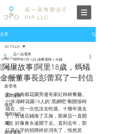
文章
All Posts
品一品電商
All Posts
2017年9月14日
讀畢需時 2 分鐘
[阿里故事]阿里18歲，螞蟻
雲計算
金服董事長彭蕾寫了一封信
Facebook
新零售
文一路南都花園旁邊有家紅柿林餐廳。 
電商服務
99年湖畔花園18人的“黑網吧”剛開張時
微商
就在，但一次也沒去吃過。十幾年過去
電商技巧
了，旁邊店鋪換了又換，那家店一直開
著，好像會永遠開下去。直到去年，那
馬雲
紅底白字的招牌終於消失了，悵然若
跨境電商