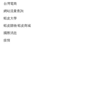
台灣電商
網站流量查詢
蝦皮大學
蝦皮購物 蝦皮商城
國際消息
疫情
ebay
#阿里故事
雨果跨境
阿里巴巴
AI人工智慧
設計資源
新創企業
SEO
查看全部
最新文章