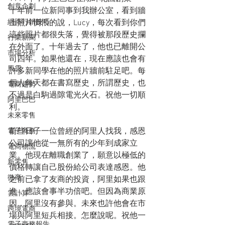
創意企劃
十年前一位新同事到我辦公室，看到牆
網路行銷技巧
上照片惆悵的說，Lucy，每次看到你們
這些照片都很失落，覺得被那段歷史攔
行業新聞
在外面了。十年過去了，他也已離開公
市場分析
司四年。如果他還在，現在應該也會有
馬雲
許多新同學在他的照片牆前駐足吧。每
個人每天都在書寫歷史，所謂歷史，也
電商趨勢
不過是白駒過隙電光火石。祝他一切順
阿里巴巴
利。
未來零售
前些日子一位曾經的阿里人找我，感恩
電子商務
公司讓他從一無所有的少年到成家立
電商物流
業。他現在離職創業了，願意以極低的
新零售
價格轉讓自己股份給公司表達感恩。他
微商
之前已拿了友商的投資，阿里如果也跟
進，應該會事半功倍吧。但因為商業原
雲計算
因，阿里沒有參與。未來也許他會在市
跨境電商
場與阿里短兵相接。怎麼說呢。祝他一
電子商務報告