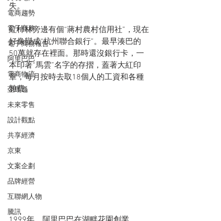
失。
電商趨勢
電子商務
紅柿林旁邊有個“蔣村農村信用社”，現在
好像變成“杭州聯合銀行”。最早湊巴的
電子商務報告
50萬就存在裡面。那時還沒銀行卡，一
阿里巴巴
本印著“馬雲”名字的存摺，蓋著大紅印
電商物流
章，每月按時去取18個人的工資和各種
雜費。
亞馬遜
未來零售
設計觀點
共享經濟
京東
文案企劃
品牌經營
互聯網人物
騰訊
1999年，阿里巴巴在湖畔花園創業