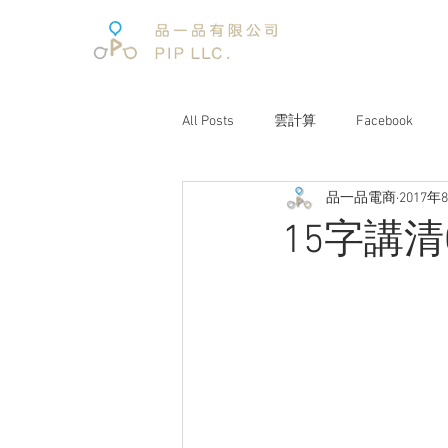
All Posts
雲計算
Facebook
品一品電商
2017年
電子商務
電子商務報告
15字講清
文案企劃
品牌經營
互聯
電商趨勢
阿里巴巴
未來