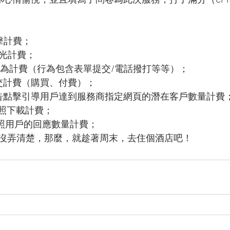
你心情愉悅，並且填寫了問卷為此次服務，打了滿分（CP
點擊計費；
曝光計費；
，按照行為計費（行為包含表單提交/電話撥打等等）；
照成交計費（購買、付費）；
照廣告點擊引導用戶達到服務商指定網頁的潛在客戶數量計費
，按照下載計費；
e，按照用戶的回應數量計費；
沒弄清楚，那麼，就趁著周末，去住個酒店吧！