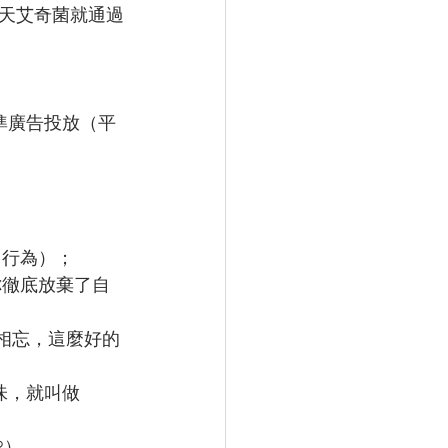
天艾奇菌就通過
準廣告投放（平
（行為）；
你徹底放棄了自
勿相忘，這麼好的
味，就叫做