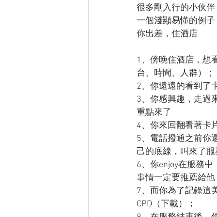
很多剛入行的小伙伴
一個淺顯易懂的例子
你出差，住酒店
1、傍晚住酒店，想
台、時間、人群）；
2、你遠遠的看到了
3、你感興趣，走過
重點來了
4、你來回翻看著卡
5、電話撥通之前你
己的底線，叫來了服
6、你enjoy在
事情一定要推薦給他
7、而你為了記錄這
CPD（下載）；