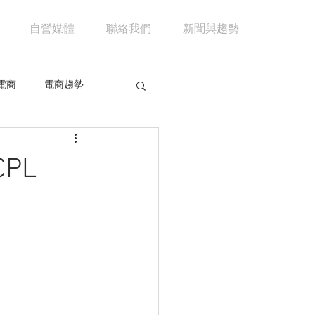
自營媒體
聯絡我們
新聞與趨勢
電商
電商趨勢
共享經濟
京東
PL
市場分析
馬雲