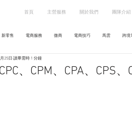
首頁
主營服務
關於我們
團隊介紹
新零售
電商服務
微商
電商技巧
馬雲
跨境
8月25日
讀畢需時 1 分鐘
阿里巴巴
電商物流
亞馬遜
未來零售
設計觀點
CPC、CPM、CPA、CPS、C
網人物
騰訊
創意企劃
網路行銷技巧
行業新聞
零售