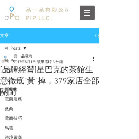
文章
All Posts
品一品電商
All Posts
2017年8月1日
讀畢需時 3 分鐘
[品牌經營]星巴克的茶館生
雲計算
意徹底“黃”掉，379家店全部
Facebook
新零售
關閉
電商服務
微商
電商技巧
馬雲
跨境電商