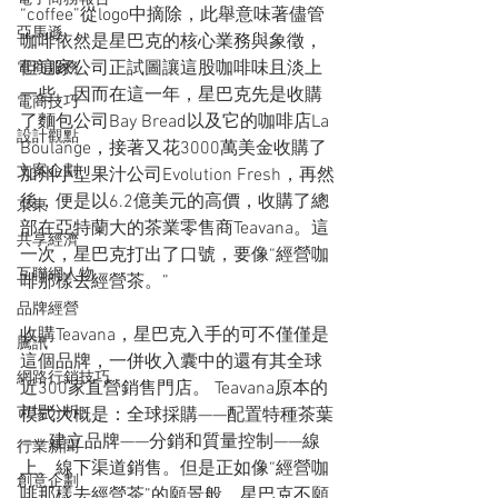
“coffee”從logo中摘除，此舉意味著儘管
亞馬遜
咖啡依然是星巴克的核心業務與象徵，
但這家公司正試圖讓這股咖啡味且淡上
電商服務
一些。因而在這一年，星巴克先是收購
電商技巧
了麵包公司Bay Bread以及它的咖啡店La 
設計觀點
Boulange，接著又花3000萬美金收購了
文案企劃
加州小型果汁公司Evolution Fresh，再然
後，便是以6.2億美元的高價，收購了總
京東
部在亞特蘭大的茶業零售商Teavana。這
共享經濟
一次，星巴克打出了口號，要像“經營咖
互聯網人物
啡那樣去經營茶。”
品牌經營
收購Teavana，星巴克入手的可不僅僅是
騰訊
這個品牌，一併收入囊中的還有其全球
網路行銷技巧
近300家直營銷售門店。 Teavana原本的
市場分析
模式大概是：全球採購——配置特種茶葉
——建立品牌——分銷和質量控制——線
行業新聞
上、線下渠道銷售。但是正如像“經營咖
創意企劃
啡那樣去經營茶”的願景般，星巴克不願