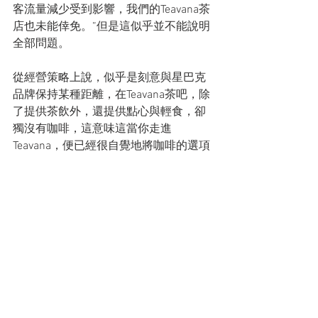
客流量減少受到影響，我們的Teavana茶
店也未能倖免。”但是這似乎並不能說明
全部問題。
從經營策略上說，似乎是刻意與星巴克
品牌保持某種距離，在Teavana茶吧，除
了提供茶飲外，還提供點心與輕食，卻
獨沒有咖啡，這意味這當你走進
Teavana，便已經很自覺地將咖啡的選項
剔除了，然而在星巴克咖啡門店裡，你
卻無需面臨這種糾結。因而，如果幾個
朋友想要找個地方坐下來好好聊聊，多
半會選擇星巴克而不是Teavana的茶吧。
畢竟，在星巴克你也能買到Teavana 的
茶，在Teavana茶吧卻喝不到咖啡，且茶
吧的東西賣得比星巴克還貴。這種子集
業務，除非能提供非常獨特的體驗，不
然著實給不到消費者們一個“厚此薄彼”的
理由，而Teavana茶吧做得顯然還不太