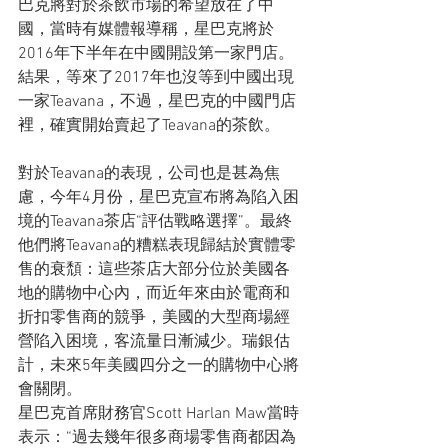
巴克將對於茶飲市場的希望放在了中
國，當時有媒體報導稱，星巴克將於
2016年下半年在中國開設第一家門店。
結果，等來了2017年也沒等到中國出現
一家Teavana，不過，星巴克的中國門店
裡，確實開始賣起了Teavana的茶飲。
對於Teavana的表現，公司也是甚為焦
慮，今年4月份，星巴克宣布將為陷入困
境的Teavana茶店“評估戰略選擇”。最終
他們將Teavana的糟糕表現歸結於實體零
售的衰頹：這些茶店大部分位於美國各
地的購物中心內，而近年來由於電商和
折扣零售商的競爭，美國的大型商場經
營陷入困境，客流量日漸減少。瑞銀估
計，未來5年美國四分之一的購物中心將
會關閉。
星巴克首席財務官Scott Harlan Maw當時
表示：“過去幾年很多商場零售商都因為