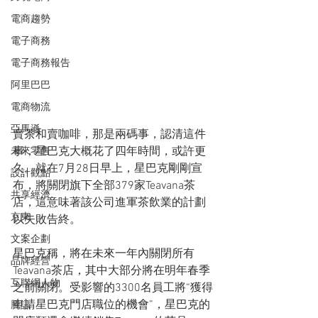
電商趨勢
電子商務
電子商務報告
阿里巴巴
電商物流
亞馬遜
賣茶和賣咖啡，那是兩碼事，認清這件
事，星巴克大概花了四年時間，或許更
未來零售
久。就在7月28日早上，星巴克剛剛宣
設計觀點
布，將關閉旗下全部379家Teavana茶
共享經濟
店，這意味著該公司進軍茶飲業的計劃
京東
以失敗告終。
文案企劃
星巴克稱，將在未來一年內關閉所有
品牌經營
Teavana茶店，其中大部分將在明年春季
互聯網人物
之前關閉。受影響的3300名員工將“獲得
申請星巴克門店職位的機會”，星巴克的
騰訊