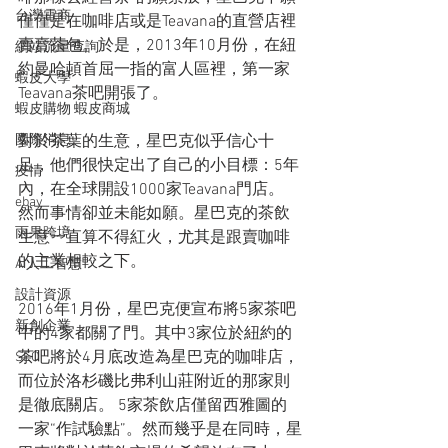
台灣電商
僅僅是在咖啡店或是Teavana的直營店裡
賣賣茶包。於是，2013年10月份，在紐
網站流量查詢
約曼哈頓首屈一指的富人區裡，第一家
蝦皮大學
Teavana茶吧開張了。
蝦皮購物 蝦皮商城
國際消息
對於茶葉的生意，星巴克似乎信心十
足，他們很快定出了自己的小目標：5年
疫情
內，在全球開設1000家Teavana門店。
ebay
然而事情卻並未能如願。星巴克的茶飲
雨果跨境
生意一直算不得紅火，尤其是跟賣咖啡
的主業相較之下。
AI人工智慧
設計資源
2016年1月份，星巴克便宣布將5家茶吧
新創企業
中的4家都關了門。其中3家位於紐約的
茶吧將於4月底改造為星巴克的咖啡店，
SEO
而位於洛杉磯比弗利山莊附近的那家則
是徹底關店。 5家茶飲店僅留西雅圖的
一家“作試驗點”。然而幾乎是在同時，星