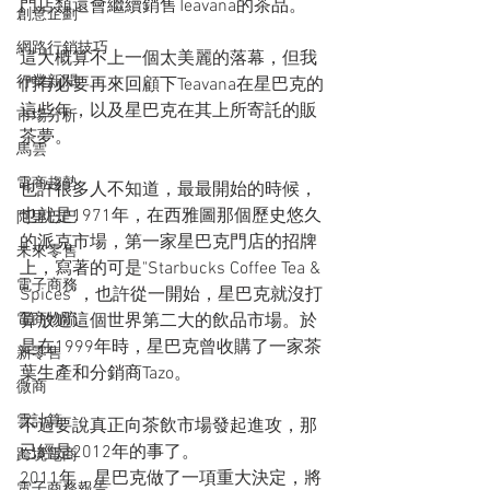
門店類還會繼續銷售Teavana的茶品。
創意企劃
網路行銷技巧
這大概算不上一個太美麗的落幕，但我
行業新聞
們有必要再來回顧下Teavana在星巴克的
這些年，以及星巴克在其上所寄託的販
市場分析
茶夢。
馬雲
電商趨勢
也許很多人不知道，最最開始的時候，
也就是1971年，在西雅圖那個歷史悠久
阿里巴巴
的派克市場，第一家星巴克門店的招牌
未來零售
上，寫著的可是"Starbucks Coffee Tea & 
電子商務
Spices”，也許從一開始，星巴克就沒打
電商物流
算放過這個世界第二大的飲品市場。於
是在1999年時，星巴克曾收購了一家茶
新零售
葉生產和分銷商Tazo。
微商
雲計算
不過要說真正向茶飲市場發起進攻，那
已經是2012年的事了。
跨境電商
2011年，星巴克做了一項重大決定，將
電子商務報告