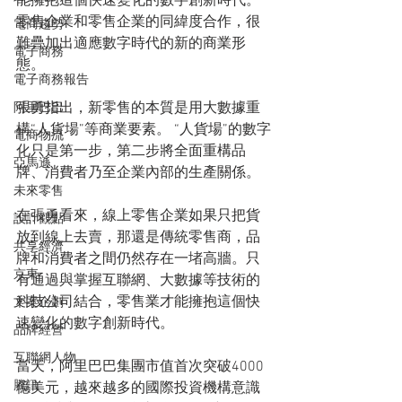
能擁抱這個快速變化的數字創新時代。
零售企業和零售企業的同緯度合作，很
電商趨勢
難疊加出適應數字時代的新的商業形
電子商務
態。
電子商務報告
張勇指出，新零售的本質是用大數據重
阿里巴巴
構“人貨場”等商業要素。 “人貨場”的數字
電商物流
化只是第一步，第二步將全面重構品
亞馬遜
牌、消費者乃至企業內部的生產關係。
未來零售
在張勇看來，線上零售企業如果只把貨
設計觀點
放到線上去賣，那還是傳統零售商，品
共享經濟
牌和消費者之間仍然存在一堵高牆。只
京東
有通過與掌握互聯網、大數據等技術的
科技公司結合，零售業才能擁抱這個快
文案企劃
速變化的數字創新時代。
品牌經營
互聯網人物
當天，阿里巴巴集團市值首次突破4000
騰訊
億美元，越來越多的國際投資機構意識