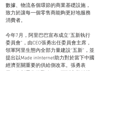
數據、物流各個環節的商業基礎設施，
致力於讓每一個零售商能夠更好地服務
消費者。
今年7月，阿里巴巴宣布成立“五新執行
委員會”，由CEO張勇出任委員會主席，
領軍阿里生態內全部力量建設“五新”，並
提出以Made inInternet助力對於當下中國
經濟至關重要的供給側改革。張勇表
示，在新零售的戰略下，不斷完善並提
升基礎設施的服務能力、推動產業穩步
升級，是天貓的責任和義務；建設開
放、共享的基礎設施，將之蘊含的能力
和潛力向所有新零售的參與者開放，是
天貓的使命所繫；而共同營造公平、透
明的良性市場環境，促進市場的穩定繁
榮，則是天貓所追求的最終目標。