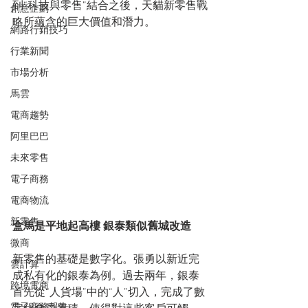
到“科技與零售”結合之後，天貓新零售戰
創意企劃
略所蘊含的巨大價值和潛力。
網路行銷技巧
行業新聞
市場分析
馬雲
電商趨勢
阿里巴巴
未來零售
電子商務
電商物流
新零售
盒馬是平地起高樓 銀泰類似舊城改造
微商
新零售的基礎是數字化。張勇以新近完
雲計算
成私有化的銀泰為例。過去兩年，銀泰
跨境電商
首先從“人貨場”中的“人”切入，完成了數
電子商務報告