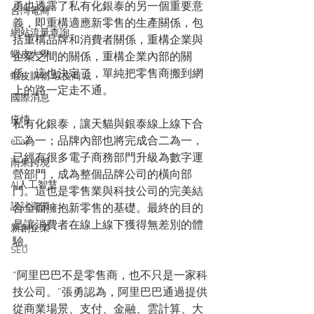
勇也透露了私有化銀泰的另一個重要意
台灣電商
義，即重構適應新零售的生產關係，包
網站流量查詢
括重構品牌和消費者關係，重構企業與
蝦皮大學
企業之間的關係，重構企業內部的關
係。這也決定了，單純把零售商搬到網
蝦皮購物 蝦皮商城
上的路一定走不通。
國際消息
疫情
私有化銀泰，讓天貓與銀泰線上線下合
二為一；品牌內部也將完成合二為一，
ebay
已經有很多電子商務部門升級為數字運
雨果跨境
營部門，成為整個品牌公司的橫向部
AI人工智慧
門。這也是零售業與科技公司的完美結
設計資源
合全面擁抱新零售的基礎。最終的目的
是讓消費者在線上線下獲得無差別的體
新創企業
驗。
SEO
“阿里巴巴不是零售商，也不只是一家科
技公司。”張勇認為，阿里巴巴通過提供
從商業場景、支付、金融、雲計算、大