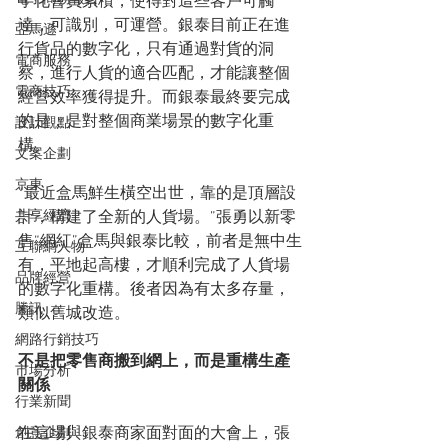
字化會員累積，使得對這些客戶可觸
達，可識別，可運營。銀泰目前正在進
亞馬遜
行貨品的數字化，只有通過對貨的洞
電商服務
察，進行人貨的適合匹配，才能讓整個
電商技巧
經營效率獲得提升。而銀泰最終要完成
的是，是對整個商業場景的數字化重
設計觀點
構。
文案企劃
京東
“最近盒馬鮮生橫空出世，靠的是頂層設
共享經濟
計，構建了全新的人貨場。”張勇以新零
售“網紅”盒馬與銀泰比較，前者是無中生
互聯網人物
有，平地起高樓，才順利完成了人貨場
品牌經營
的數字化重構。後者因為有太多存量，
騰訊
類似舊城改造。
網路行銷技巧
不是把零售商搬到網上，而是重構生產
市場分析
關係
行業新聞
在這場與銀泰商家面對面的大會上，張
創意企劃