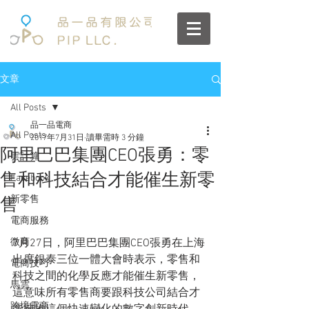
文章
All Posts
品一品電商
All Posts
2017年7月31日
讀畢需時 3 分鐘
阿里巴巴集團CEO張勇：零
雲計算
售和科技結合才能催生新零
Facebook
新零售
售
電商服務
微商
7月27日，阿里巴巴集團CEO張勇在上海
出席銀泰三位一體大會時表示，零售和
電商技巧
科技之間的化學反應才能催生新零售，
馬雲
這意味所有零售商要跟科技公司結合才
跨境電商