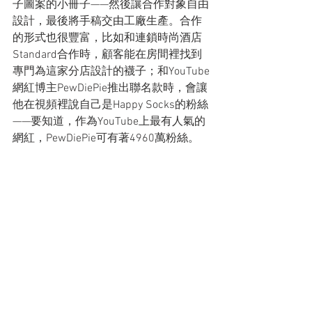
子圖案的小冊子——然後讓合作對象自由
設計，最後將手稿交由工廠生產。合作
的形式也很豐富，比如和連鎖時尚酒店
Standard合作時，顧客能在房間裡找到
專門為這家分店設計的襪子；和YouTube
網紅博主PewDiePie推出聯名款時，會讓
他在視頻裡說自己是Happy Socks的粉絲
——要知道，作為YouTube上最有人氣的
網紅，PewDiePie可有著4960萬粉絲。