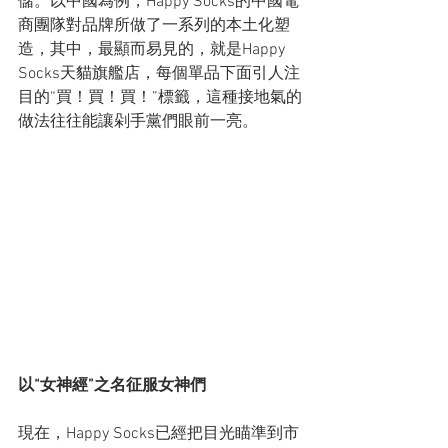
儲。以中國為例，Happy Socks的中國電
商團隊對品牌所做了一系列的本土化塑
造，其中，最顯而易見的，就是Happy 
Socks天貓旗艦店，每個單品下面引人注
目的“買！買！買！”標籤，這種接地氣的
做法往往能讓剁手黨們眼前一亮。
以“女神經”之名征服女神們
現在，Happy Socks已經把目光瞄準到市