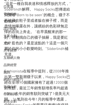
“這是一種自我表達和情感釋放的方式，”
亞馬遜
Söderlindh解釋。 Happy Socks想傳達給
電商服務
消費者“Born to be seen”的概念，襪子不
再被藏在鞋子里或者躲在褲子裡，而是
電商技巧
盡情地曝露在外，讓繽紛的色彩肆無忌
設計觀點
憚的在街上奔走。 “在早晨醒來的那一
文案企劃
刻，你翻搗自己的襪子抽屜，我是要紅
色？藍色的？還是波點的？這是一個只
京東
屬於你的小小歡樂時刻。”Söderlindh補
共享經濟
充道。
互聯網人物
品牌經營
Fashionista在報導中提到，從2008年推
騰訊
出第一雙新潮襪子以來，Happy Socks已
網路行銷技巧
經在全球90個國家擁有了超過12000個
市場分析
銷售點，最近三年銷售額增長率均超過
50%，去年的銷售額則突破了1億美元大
行業新聞
關。 36氪則在今年1月的報導中透露，
創意企劃