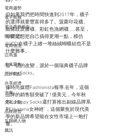
西。
電商趨勢
但如果我們把時間快進到2017年，襪子
電子商務
的選擇就要豐富得多了。菠蘿印花襪、
電子商務報告
細條紋及膝襪、彩虹色漁網襪……甚至，
你要是想把自己搞得更潮一點，模仿
阿里巴巴
GUCCI在襪子上縫一堆絲絨蝴蝶結也不是
電商物流
什麼難事。
亞馬遜
未來零售
這一切的改變，源於一個瑞典襪子品牌
Happy Socks。
設計觀點
共享經濟
據時尚媒體Fashionista報導,去年，這個
京東
品牌的銷售額突破了1億美元，今年秋
冬，Happy Socks還打算推出副線品牌系
文案企劃
列“Hysteria女神經”，這個聚焦於現代美
品牌經營
學的新品牌希望能在女性市場上一炮打
互聯網人物
響。
騰訊