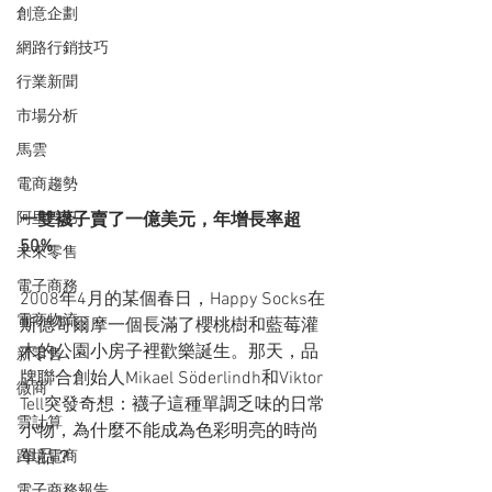
創意企劃
網路行銷技巧
行業新聞
市場分析
馬雲
電商趨勢
阿里巴巴
一雙襪子賣了一億美元，年增長率超
50%
未來零售
電子商務
2008年4月的某個春日，Happy Socks在
電商物流
斯德哥爾摩一個長滿了櫻桃樹和藍莓灌
木的公園小房子裡歡樂誕生。那天，品
新零售
牌聯合創始人Mikael Söderlindh和Viktor 
微商
Tell突發奇想：襪子這種單調乏味的日常
雲計算
小物，為什麼不能成為色彩明亮的時尚
單品？
跨境電商
電子商務報告