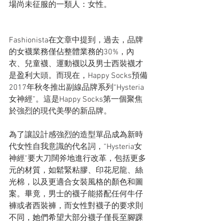
場尚未征服的一類人：女性。
Fashionista在文章中提到，過去，品牌
的女襪業務僅佔整體業務的30%，內
衣、兒童襪、運動襪以及男士西裝襪才
是盈利大頭。而現在，Happy Socks預備
2017年秋冬推出副線品牌系列“Hysteria
女神經”。這是Happy Socks第一個聚焦
於強烈的現代美學的新品牌。
為了讓設計感強烈的造型單品成為新時
代女性自我意識的代名詞，“Hysteria女
神經”要大刀闊斧地進行改革，包括更多
元的材質，如鬆緊粘膠、印花尼龍、絲
光棉，以及更適合女裝風格的顏色和圖
案。畢竟，男士的襪子能搭配任何牛仔
褲或者西裝褲，而女性對襪子的要求則
不同，她們希望大部分襪子僅長至腳踝