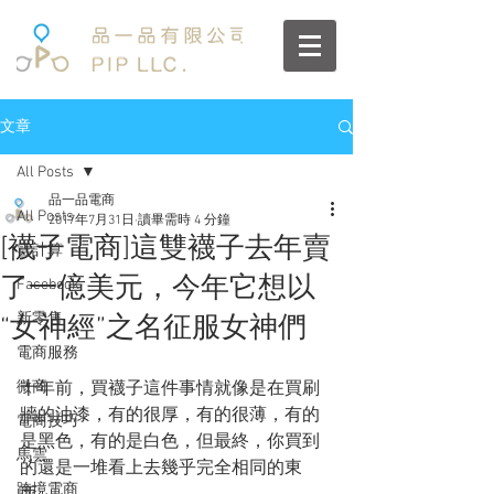
文章
All Posts
品一品電商
All Posts
2017年7月31日
讀畢需時 4 分鐘
[襪子電商]這雙襪子去年賣
雲計算
了一億美元，今年它想以
Facebook
新零售
“女神經”之名征服女神們
電商服務
微商
十年前，買襪子這件事情就像是在買刷
牆的油漆，有的很厚，有的很薄，有的
電商技巧
是黑色，有的是白色，但最終，你買到
馬雲
的還是一堆看上去幾乎完全相同的東
跨境電商