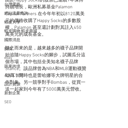
由於Happy Socks的股票已連續9年保持
台灣電商
持續增長，歐洲私募基金Palamon 
網站流量查詢
Capital Partners 在今年年初以8120萬美
元的價格收購了Happy Socks的多數股
蝦皮大學
權，Palamon 甚至還計劃對其註入450 
蝦皮購物 蝦皮商城
萬美元的成長基金。
國際消息
隨之而來的是，越來越多的襪子品牌開
疫情
始追隨Happy Socks的腳步，試圖瓜分這
ebay
個市場，其中包括全美知名襪子品牌
雨果跨境
Stance。該品牌曾為NBA和MLB運動襪贊
助商，同時也是蕾哈娜等大牌明星的合
AI人工智慧
作對象。另一競爭對手Bombas，從買一
設計資源
送一起家到今年有了5000萬美元營收。
新創企業
SEO