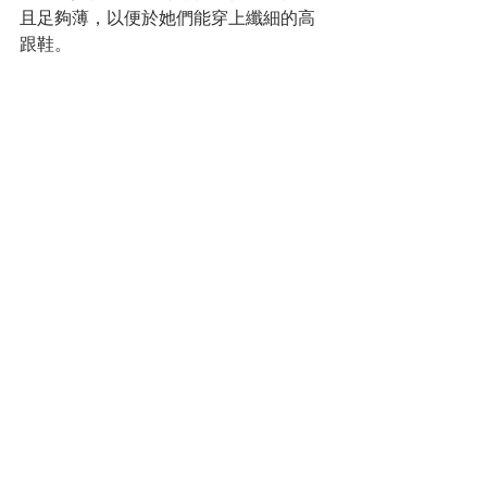
且足夠薄，以便於她們能穿上纖細的高
跟鞋。
更重要的是，為了能將主線與副牌區分
開來，“Hysteria女神經”會有獨立的營銷
模式。 “這條線有單獨的Instagram社交