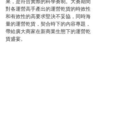
果，是符合實際的科學賽制。大賽期間
對各運營高手產出的運營乾貨的時效性
和有效性的高要求堅決不妥協，同時海
量的運營乾貨，契合時下的內容專題，
帶給廣大商家在新商業生態下的運營乾
貨盛宴。
本次“一戰成名”運營爭霸大賽第一季分為
海選（7.31-8.06）、資格賽（8.07-