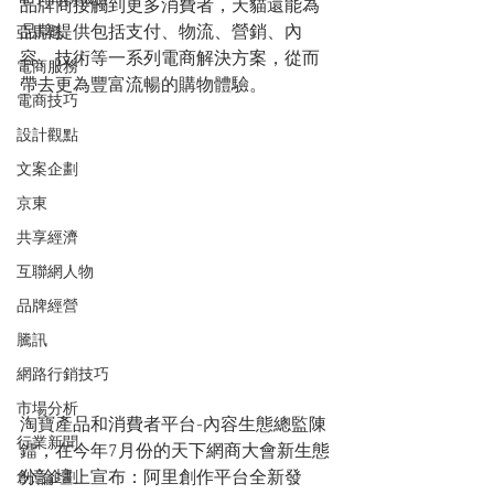
品牌商接觸到更多消費者，天貓還能為
品牌提供包括支付、物流、營銷、內
亞馬遜
容、技術等一系列電商解決方案，從而
電商服務
帶去更為豐富流暢的購物體驗。
電商技巧
設計觀點
文案企劃
京東
共享經濟
互聯網人物
品牌經營
騰訊
網路行銷技巧
市場分析
淘寶產品和消費者平台-內容生態總監陳
行業新聞
鐳，在今年7月份的天下網商大會新生態
分論壇上宣布：阿里創作平台全新發
創意企劃