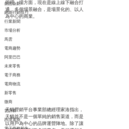
管理。場方面，現在是線上線下融合打
創意企劃
通，多個場景融合，是場景化的、以人
網路行銷技巧
為中心的商業。
行業新聞
市場分析
馬雲
電商趨勢
阿里巴巴
未來零售
電子商務
電商物流
新零售
微商
天貓營銷平台事業部總經理家洛指出，
雲計算
天貓並不是一個單純的銷售渠道，而是
跨境電商
以用戶為中心的品牌運營陣地。除了讓
電子商務報告