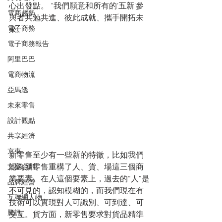
心出發點。 “我們願意和所有的‘五新’參
電商趨勢
與者共勉共進、彼此成就、攜手開拓未
電子商務
來。”
電子商務報告
阿里巴巴
電商物流
亞馬遜
未來零售
設計觀點
共享經濟
京東
新零售至少有一些新的特徵，比如我們
認為新零售重構了人、貨、場這三個商
文案企劃
業要素。在人這個要素上，過去的“人”是
品牌經營
不可見的，認知模糊的，而我們現在有
互聯網人物
技術可以實現對人可識別、可到達、可
騰訊
交互。貨方面，新零售要求對貨品精準