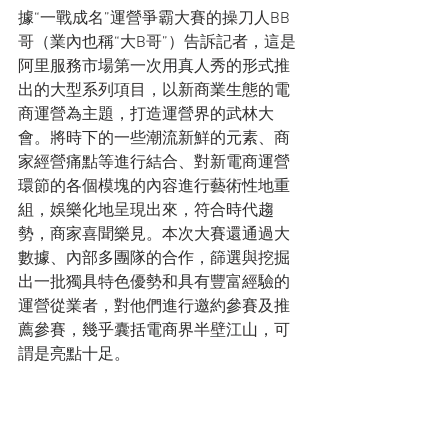
據“一戰成名”運營爭霸大賽的操刀人BB
哥（業內也稱“大B哥”）告訴記者，這是
阿里服務市場第一次用真人秀的形式推
出的大型系列項目，以新商業生態的電
商運營為主題，打造運營界的武林大
會。將時下的一些潮流新鮮的元素、商
家經營痛點等進行結合、對新電商運營
環節的各個模塊的內容進行藝術性地重
組，娛樂化地呈現出來，符合時代趨
勢，商家喜聞樂見。本次大賽還通過大
數據、內部多團隊的合作，篩選與挖掘
出一批獨具特色優勢和具有豐富經驗的
運營從業者，對他們進行邀約參賽及推
薦參賽，幾乎囊括電商界半壁江山，可
謂是亮點十足。