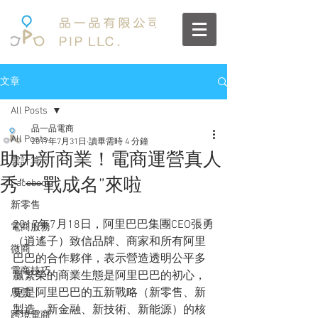
文章
All Posts
品一品電商
All Posts
2017年7月31日
讀畢需時 4 分鐘
助力新商業！電商運營真人
雲計算
秀“一戰成名”來啦
Facebook
新零售
2017年7月18日，阿里巴巴集團CEO張勇
電商服務
（逍遙子）致信品牌、商家和所有阿里
微商
巴巴的合作夥伴，表示營造透明公平多
電商技巧
贏繁榮的商業生態是阿里巴巴的初心，
更是阿里巴巴的五新戰略（新零售、新
馬雲
製造、新金融、新技術、新能源）的核
跨境電商