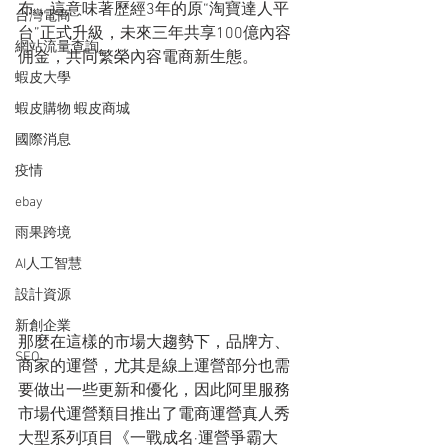
布，這意味著歷經3年的原“淘寶達人平
台灣電商
台”正式升級，未來三年共享100億內容
網站流量查詢
佣金，共同繁榮內容電商新生態。
蝦皮大學
蝦皮購物 蝦皮商城
國際消息
疫情
ebay
雨果跨境
AI人工智慧
設計資源
新創企業
那麼在這樣的市場大趨勢下，品牌方、
SEO
商家的運營，尤其是線上運營部分也需
要做出一些更新和優化，因此阿里服務
市場代運營類目推出了電商運營真人秀
大型系列項目《一戰成名·運營爭霸大