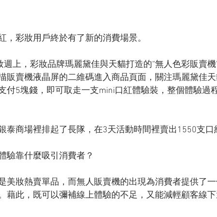
紅，彩妝用戶終於有了新的消費場景。
彩妝週上，彩妝品牌瑪麗黛佳與天貓打造的“無人色彩販賣機
描販賣機液晶屏的二維碼進入商品頁面，關注瑪麗黛佳天
付5塊錢，即可取走一支mini口紅體驗裝，整個體驗過程
銀泰商場裡排起了長隊，在3天活動時間裡賣出1550支口
體驗靠什麼吸引消費者？
是美妝熱賣單品，而無人販賣機的出現為消費者提供了一
。藉此，既可以彌補線上體驗的不足，又能減輕顧客線下