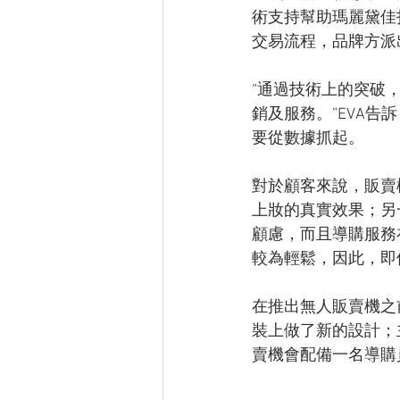
術支持幫助瑪麗黛佳
交易流程，品牌方派
“通過技術上的突破
銷及服務。”EVA
要從數據抓起。
對於顧客來說，販賣
上妝的真實效果；另
顧慮，而且導購服務
較為輕鬆，因此，即
在推出無人販賣機之
裝上做了新的設計；
賣機會配備一名導購