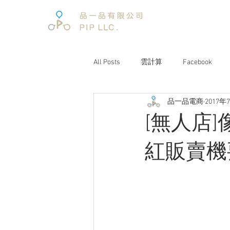
All Posts
雲計算
Facebook
品一品電商
2017年
電子商務
電子商務報告
[無人店
文案企劃
品牌經營
互聯
紅販賣機
電商趨勢
阿里巴巴
未來