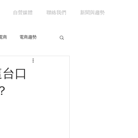
自營媒體
聯絡我們
新聞與趨勢
電商
電商趨勢
共享經濟
京東
這台口
市場分析
馬雲
？