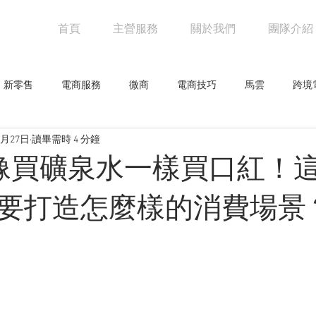
首頁
主營服務
關於我們
團隊介紹
新零售
電商服務
微商
電商技巧
馬雲
跨境
7月27日
讀畢需時 4 分鐘
阿里巴巴
電商物流
亞馬遜
未來零售
設計觀點
]像買礦泉水一樣買口紅！
網人物
騰訊
創意企劃
網路行銷技巧
行業新聞
要打造怎麼樣的消費場景
零售