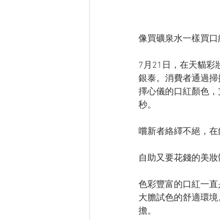
像買礦泉水一樣買口
7月21日，在天貓
銀泰。消費者通過掃
擇心儀的口紅顏色，支
秒。
嚐新者絡繹不絕，在
自助又要花錢的美妝
色彩豐富的口紅一直
大膽試色的舒適環境
擔。