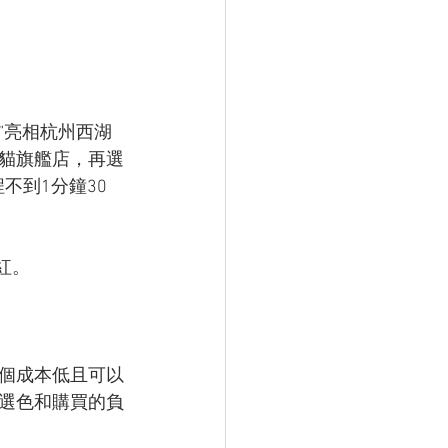
”亮相杭州西湖
貓旗艦店，再選
不到1分鐘30
紅。
個成本低且可以
選色和購買的負