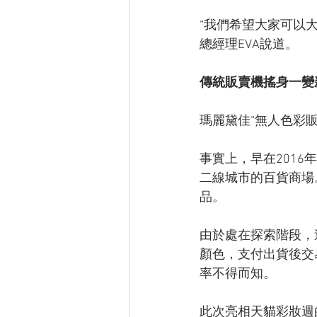
“我們希望大家可以
總經理EVA說道。
傳統販賣機搖身一變
瑪麗黛佳“無人色彩
事實上，早在2016
二線城市的百貨商場
品。
由於處在探索階段，
顏色，支付出貨後交
率不得而知。
此次亮相天貓彩妝週