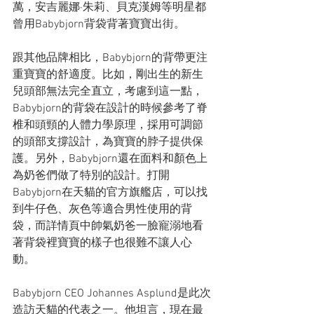
萬，安吉麗娜·朱莉、貝克漢姆等明星都
曾用Babybjorn背袋背著寶寶出街。
跟其他品牌相比，Babybjorn的背帶更注
重寶寶的舒適度。比如，剛出生的新生
兒頭部無法完全直立，考慮到這一點，
Babybjorn的背袋在設計的時候參考了脊
椎和頭頸的人體力學原理，採用可調節
的頭部支撐設計，為寶寶的脖子提供保
護。另外，Babybjorn還在面料和顏色上
為奶爸們做了特別的設計。打開
Babybjorn在天貓的官方旗艦店，可以找
到牛仔色、灰色等適合男性使用的背
袋，而詳情頁中帥氣奶爸一臉寵溺地看
著背袋裡寶寶的樣子也很難不讓人心
動。
Babybjorn CEO Johannes Asplund是此次
造訪天貓的代表之一。他坦言，現在最