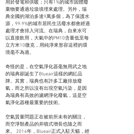
用於發電和供暖；只有1%的城市固體廢
棄物要通過垃圾填埋來處理。另外，瑞
典全國的湖泊多達9萬多個，為了保護水
源，99.9%的城市居民生活廢水都會經過
處理才會排入河流。在瑞典，自來水可
以直接飲用，大氣中的PM10含量低至每
立方米10微克，用純淨來形容這裡的環
境毫不為過。
奇怪的是，在空氣淨化器毫無用武之地
的瑞典卻誕生了Blueair這樣的網紅品
牌。其實，瑞典也有許多工廠排放廢
氣，而之所以沒有出現空氣污染，是因
為瑞典有高效的濾網淨化廢氣，這是空
氣淨化器種最重要的技術。
空氣質量問題正在被前所未有的關注，
而空淨類產品的井噴式增長也隨之而
來。 2014年，Blueair正式入駐天貓，經