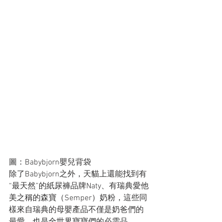
圖：Babybjorn嬰兒背袋
除了Babybjorn之外，天貓上還能找到有
“最天然”的紙尿褲品牌Naty、有瑞典愛他
美之稱的森寶（Semper）奶粉，這些同
樣來自瑞典的母嬰產品不僅是奶爸們的
最愛，也是全世界寶寶們的必需品。