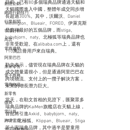
目前，已有80多個瑞典品牌通過天貓和
創意企劃
天貓國際進入中國，整體年成交同步增
網路行銷技巧
長超過300%。其中，沃爾沃、Daniel 
行業新聞
Wellington、Blueair、FOREO、伊萊克斯
是賣得最好的五個品牌，而stiga、
市場分析
babybjorn、naty、北極狐等瑞典品牌也
馬雲
非常受歡迎。在alibaba.com上，還有
電商趨勢
110萬註冊用戶來自瑞典。
阿里巴巴
勒文表示，儘管現在瑞典品牌在天貓的
未來零售
成交體量還很小，但是通過阿里巴巴在
電子商務
跨境物流、支付上的一攬子解決方案，
電商物流
未來的增長潛力巨大。
新零售
當天，在勒文首相的見證下，匯聚眾多
微商
瑞典品牌的KaiMen旗艦店在天貓上線，
雲計算
首批將引進Axkid、babybjorn、naty、
PAP、北極狐、Klippan、Blueair、Stiga
跨境電商
等十家瑞典品牌，其中過半是嬰童用
電子商務報告