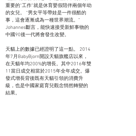
重要的“工作”就是休育嬰假陪伴兩個年幼
的女兒。 “男女平等帶娃是一件很酷的
事，這會逐漸成為一種世界潮流。”
Johannes斷言，能快速接受新鮮事物的
中國90後一代將會發生改變。
天貓上的數據已經證明了這一點。 2014
年7月BabyBjorn開設天貓旗艦店以來，
在天貓年均200%的增長。其中2016年雙
11當日成交相當於2015年全年成交。爆
發式增長背後既有天貓引領的消費升
級，也是中國家庭育兒觀念悄然轉變的
結果。