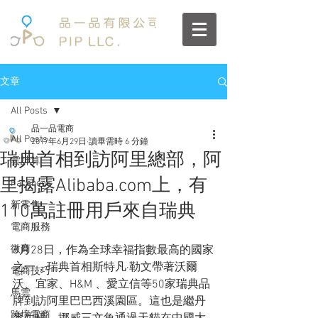
文章
All Posts
品一品電商
All Posts
2017年6月29日
讀畢需時 6 分鐘
瑞典首相到訪阿里總部，阿
雲計算
里揭露Alibaba.com上，有
Facebook
新零售
110萬註冊用戶來自瑞典
電商服務
微商
6月28日，作為全球幸福指數最高的國家
之一，瑞典首相斯特凡·勒文帶著沃爾
電商技巧
沃、宜家、H&M 、愛立信等50家瑞典品
馬雲
牌到訪阿里巴巴西溪園區。這也是繼丹
跨境電商