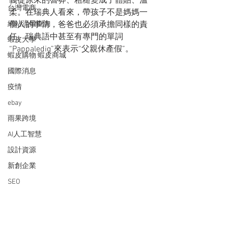
義從原來的魯莽、粗糙變成了體貼、溫
台灣電商
柔。在瑞典人看來，帶孩子不是媽媽一
網站流量查詢
個人的事情，爸爸也必須承擔同樣的責
任。瑞典語中甚至有專門的單詞
蝦皮大學
“Pappaledig”來表示“父親休產假”。
蝦皮購物 蝦皮商城
國際消息
疫情
ebay
雨果跨境
AI人工智慧
設計資源
新創企業
SEO