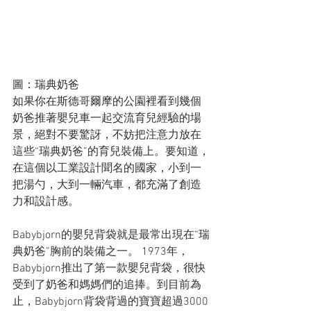
圖：瑞典奶爸
如果你在斯德哥爾摩的公園裡看到幾個
奶爸推著嬰兒車一起交流育兒經驗的場
景，絕對不要驚訝，不妨把注意力放在
這些“瑞典奶爸”的育兒裝備上。要知道，
在這個以工業設計聞名的國家，小到一
把湯勺，大到一輛汽車，都充滿了創造
力和設計感。
Babybjorn的嬰兒背袋就是最常出現在“瑞
典奶爸”胸前的裝備之一。 1973年，
Babybjorn推出了第一款嬰兒背袋，很快
受到了奶爸和媽媽們的追捧。到目前為
止，Babybjorn背袋背過的寶寶超過3000