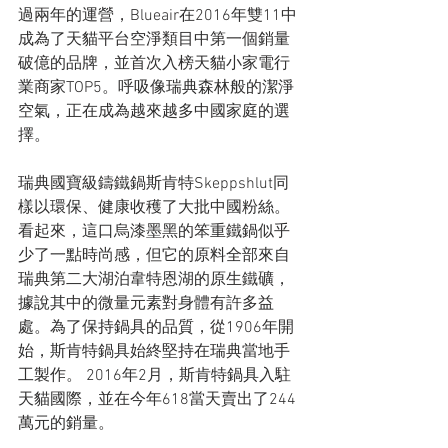
過兩年的運營，Blueair在2016年雙11中
成為了天貓平台空淨類目中第一個銷量
破億的品牌，並首次入榜天貓小家電行
業商家TOP5。呼吸像瑞典森林般的潔淨
空氣，正在成為越來越多中國家庭的選
擇。
瑞典國寶級鑄鐵鍋斯肯特Skeppshlut同
樣以環保、健康收穫了大批中國粉絲。
看起來，這口烏漆墨黑的笨重鐵鍋似乎
少了一點時尚感，但它的原料全部來自
瑞典第二大湖泊韋特恩湖的原生鐵礦，
據說其中的微量元素對身體有許多益
處。為了保持鍋具的品質，從1906年開
始，斯肯特鍋具始終堅持在瑞典當地手
工製作。 2016年2月，斯肯特鍋具入駐
天貓國際，並在今年618當天賣出了244
萬元的銷量。