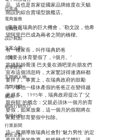
品。這也是首家從國家品牌維度在天貓
亞馬遜
開設的綜合賣場型旗艦店。
電商服務
“電商是瑞典的巨大機會，”勒文說，他希
電商技巧
望阿里巴巴成為兩者之間的橋樑。
設計觀點
文案企劃
有一種家長，叫作瑞典奶爸
“我要去休育嬰假了，9個月。”
京東
當攝影師喬漢·巴夫曼在酒吧里向朋友們
共享經濟
宣布這個消息時，大家驚訝得連酒杯都
互聯網人物
要掉了。事實上，在瑞典政府的鼓勵
品牌經營
下，像他一樣休產假的爸爸正在變得越
來越多。 1995年，瑞典政府提出了“父
騰訊
親份額”的概念：父親必須休一個月的育
網路行銷技巧
嬰假，如果放棄，這一個月的假期將在
市場分析
家庭全部育嬰假中扣除。
行業新聞
這一風潮導致瑞典社會對“魅力男性”的定
創意企劃