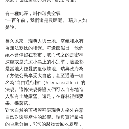
有一種純淨，叫作瑞典空氣
“一百年前，我們還是農民呢。”瑞典人如
是說。
長久以來，瑞典人與土地、空氣和水有
著無法割捨的聯繫。每逢節假日，他們
絕不會停留在都市，取而代之的是密林
深處或是荒涼小島上的小別墅，這些都
是當地人鍾愛的度假勝地。瑞典政府為
了方便公民享受大自然，甚至通過一項
名為“自由通行權”（Allemansrätten）的
法規。這條法規保證人們可以自有地進
入私有土地露營、遠足，在森林裡摘漿
果、採蘑菇。
對大自然的頂禮膜拜讓瑞典人格外在意
自己對環境產生的影響。瑞典實行嚴格
的垃圾分類，99%的廢物會回收處理，