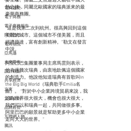
麥生蠔、挪威三文魚通過天貓在中國大
熱之後，同屬北歐國家的瑞典派來的最
電商趨勢
豪華商務團。
電子商務
電子商務報告
“這是我第二次到杭州。很高興回到這個
美麗的城市。這個城市不僅美麗，而且
阿里巴巴
經濟發達，富有創新精神。”勒文在發言
電商物流
中說。
亞馬遜
未來零售
阿里巴巴集團董事局主席馬雲則表示，
他去過幾次瑞典，由衷地欽佩這個國家
設計觀點
的創造力。他說他知道瑞典有首歌叫In 
共享經濟
the Big Big World（瑞典歌手Emilia名
京東
曲）。 “對於中小企業跨境貿易來說，我
認為世界很大很大，機會也很大很大，
文案企劃
我們可以和瑞典一起，共同做很多事。
品牌經營
阿里巴巴的願景就是幫助更多中小企業
互聯網人物
走向大大的世界。”
騰訊