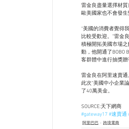
雷金良盡量選擇材質
歐美國家也不會發生
“美國的消費者覺得
比較受歡迎。”雷金
積極開拓美國市場之
動，他開通了BOBO 
客群體中進行抽獎贈
雷金良在阿里速賣通上
此次“美國中小企業
了40萬美金。
SOURCE:天下網商
#gateway17
#速賣通
阿里巴巴
跨境電商