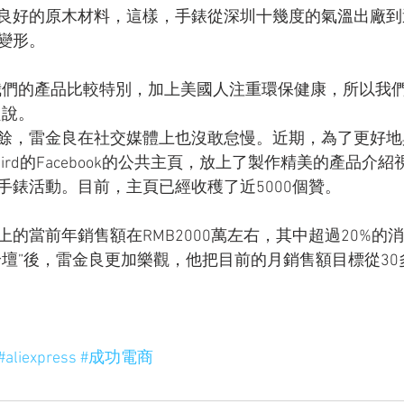
良好的原木材料，這樣，手錶從深圳十幾度的氣溫出廠到
變形。
我們的產品比較特別，加上美國人注重環保健康，所以我
良說。
餘，雷金良在社交媒體上也沒敢怠慢。近期，為了更好地
Bird的Facebook的公共主頁，放上了製作精美的產品介
手錶活動。目前，主頁已經收穫了近5000個贊。
的當前年銷售額在RMB2000萬左右，其中超過20%的
論壇”後，雷金良更加樂觀，他把目前的月銷售額目標從3
#aliexpress
#成功電商