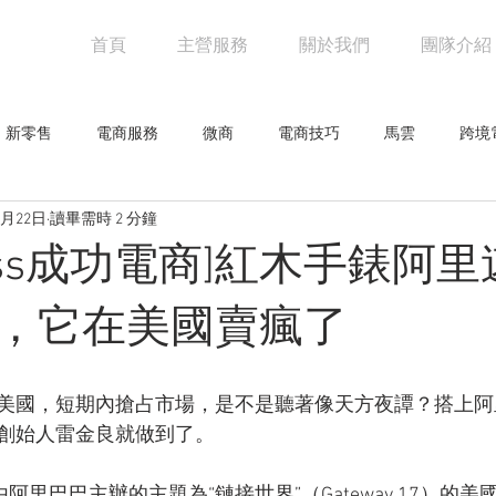
首頁
主營服務
關於我們
團隊介紹
新零售
電商服務
微商
電商技巧
馬雲
跨境
6月22日
讀畢需時 2 分鐘
阿里巴巴
電商物流
亞馬遜
未來零售
設計觀點
xpress成功電商]紅木手錶阿
網人物
騰訊
創意企劃
網路行銷技巧
行業新聞
，它在美國賣瘋了
零售
美國，短期內搶占市場，是不是聽著像天方夜譚？搭上阿
創始人雷金良就做到了。
由阿里巴巴主辦的主題為“鏈接世界”（Gateway 17）的