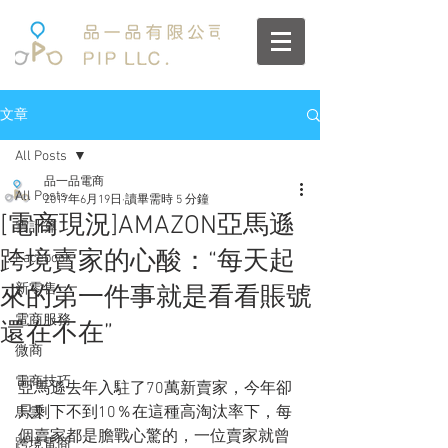
文章
All Posts
品一品電商
All Posts
2017年6月19日
讀畢需時 5 分鐘
[電商現況]AMAZON亞馬遜
雲計算
跨境賣家的心酸：“每天起
Facebook
新零售
來的第一件事就是看看賬號
電商服務
還在不在”
微商
電商技巧
亞馬遜去年入駐了70萬新賣家，今年卻
只剩下不到10％在這種高淘汰率下，每
馬雲
個賣家都是膽戰心驚的，一位賣家就曾
跨境電商