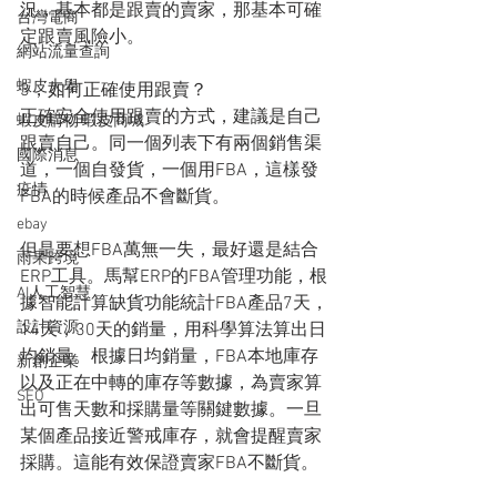
況，基本都是跟賣的賣家，那基本可確
台灣電商
定跟賣風險小。
網站流量查詢
蝦皮大學
3，如何正確使用跟賣？
正確安全使用跟賣的方式，建議是自己
蝦皮購物 蝦皮商城
跟賣自己。同一個列表下有兩個銷售渠
國際消息
道，一個自發貨，一個用FBA，這樣發
疫情
FBA的時候產品不會斷貨。
ebay
但是要想FBA萬無一失，最好還是結合
雨果跨境
ERP工具。馬幫ERP的FBA管理功能，根
AI人工智慧
據智能計算缺貨功能統計FBA產品7天，
設計資源
14天，30天的銷量，用科學算法算出日
均銷量。根據日均銷量，FBA本地庫存
新創企業
以及正在中轉的庫存等數據，為賣家算
SEO
出可售天數和採購量等關鍵數據。一旦
某個產品接近警戒庫存，就會提醒賣家
採購。這能有效保證賣家FBA不斷貨。