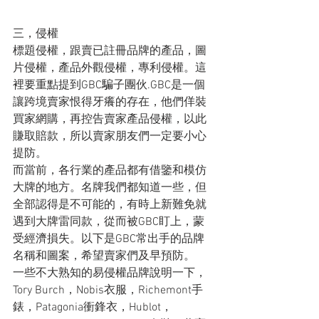
三，侵權
標題侵權，跟賣已註冊品牌的產品，圖
片侵權，產品外觀侵權，專利侵權。這
裡要重點提到GBC騙子團伙.GBC是一個
讓跨境賣家恨得牙癢的存在，他們佯裝
買家網購，再控告賣家產品侵權，以此
賺取賠款，所以賣家朋友們一定要小心
提防。
而當前，各行業的產品都有借鑒和模仿
大牌的地方。名牌我們都知道一些，但
全部認得是不可能的，有時上新難免就
遇到大牌雷同款，從而被GBC盯上，蒙
受經濟損失。以下是GBC常出手的品牌
名稱和圖案，希望賣家們及早預防。
一些不大熟知的易侵權品牌說明一下，
Tory Burch，Nobis衣服，Richemont手
錶，Patagonia衝鋒衣，Hublot，