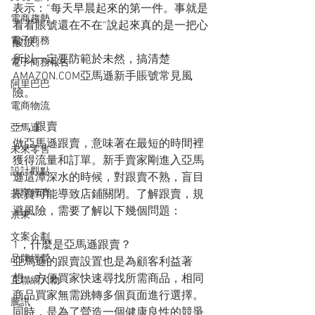
表示：“每天早晨起來的第一件。事就是
電商趨勢
看看賬號還在不在“說起來真的是一把心
電子商務
酸淚。
所以一定要防範於未然，搞清楚
電子商務報告
AMAZON.COM亞馬遜新手賬號常見風
阿里巴巴
險。
電商物流
一，跟賣
亞馬遜
做亞馬遜跟賣，意味著在最短的時間裡
未來零售
獲得流量和訂單。新手賣家剛進入亞馬
設計觀點
遜這潭深水的時候，對跟賣不熟，盲目
共享經濟
跟賣可能導致店鋪關閉。了解跟賣，規
避風險，需要了解以下幾個問題：
京東
文案企劃
1，什麼是亞馬遜跟賣？
品牌經營
亞馬遜的跟賣設置也是為顧客利益著
想，方便買家快速尋找所需商品，相同
互聯網人物
商品買家無需跳轉多個頁面進行選擇。
騰訊
同時，是為了營造一個健康良性的競爭