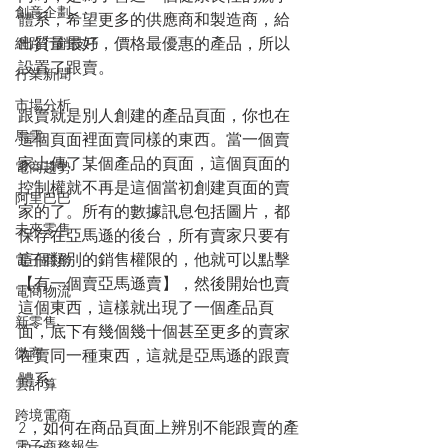
創意企劃
體系，希望更多的供應商和製造商，給
出質量最好，價格最優惠的產品，所以
網路行銷技巧
設置了跟賣。
行業新聞
市場分析
跟賣就是別人創建的產品頁面，你也在
馬雲
這個頁面裡面賣同樣的東西。當一個賣
家上傳了某個產品的頁面，這個頁面的
電商趨勢
控制權就不再是這個當初創建頁面的賣
阿里巴巴
家的了。所有的數據訊息包括圖片，都
未來零售
保存在亞馬遜的後台，所有賣家只要有
這個類別的銷售權限的，他就可以點擊
電子商務
【有一個賣亞馬遜賣】，然後開始也賣
電商物流
這個東西，這樣就出現了一個產品頁
新零售
面，底下有幾個幾十個甚至更多的賣家
微商
在賣同一種東西，這就是亞馬遜的跟賣
體系。
雲計算
跨境電商
2，如何在商品頁面上辨別不能跟賣的產
電子商務報告