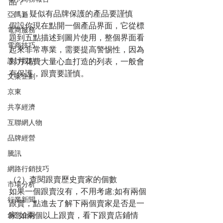
品？
（1）疑似有品牌保護的產品要謹慎
亞馬遜
假設你現在點開一個產品界面，它從標
電商服務
題到五點描述到圖片使用，整個界面看
電商技巧
起來非常專業，需要提高警惕性，因為
設計觀點
對方花費大量心血打造的列表，一般會
有保護，跟賣要謹慎。
文案企劃
京東
共享經濟
互聯網人物
品牌經營
騰訊
網路行銷技巧
（2）查閱跟賣歷史賣家的個數
市場分析
如果一個跟賣沒有，不用考慮;如有兩個
行業新聞
跟賣，點進去了解下兩個賣家是否是一
家;如兩個以上跟賣，看下跟賣店鋪情
創意企劃