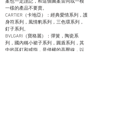
案也一定謹記，和這個圖案雷同或一模
一樣的產品不要賣。
CARTIER（卡地亞）：經典愛情系列，護
身符系列，風情豹系列，三色環系列，
釘子系列。
BVLGARI（寶格麗）：彈簧，陶瓷系
列，國內稱小裙子系列，圓盾系列，其
中的耳釘和戒指，是侵權的高壓線，以
及蛇系列所有產品都不要觸碰。
迪奧（Dior）：八芒星，JARDIN DE 
MILLY-LA-FORêT等，都是迪奧的敏感
區。
TIFFANY（蒂芙尼）：鑰匙圖案。
SWAROVSKI（施華洛世奇）：天鵝系列
千萬不要觸碰，很容易踏入侵權的坑。
阿加莎（阿嘉莎狗狗）：標誌性的狗形
素材不能用。
TOUS（淘氣熊）：標誌性的小熊圖案。
PANDORA（潘朵拉珠寶）：商標的中