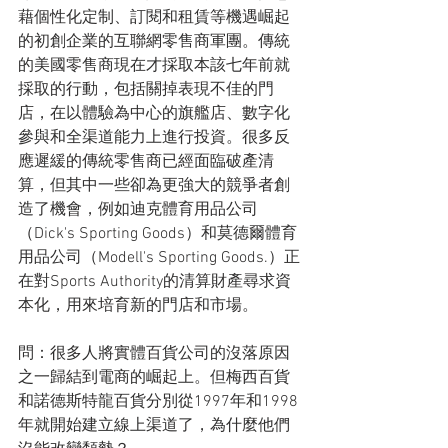
藉個性化定制、訂閱和租賃等機遇崛起
的初創企業的互聯網零售商軍團。傳統
的美國零售商現在才採取本該七年前就
採取的行動，包括關掉表現不佳的門
店，在以體驗為中心的旗艦店、數字化
參與和全渠道能力上進行​​投資。很多反
應遲緩的傳統零售商已經面臨破產清
算，但其中一些卻為更強大的競爭者創
造了機會，例如迪克體育用品公司
（Dick's Sporting Goods）和莫德爾體育
用品公司（Modell's Sporting Goods.）正
在對Sports Authority的清算財產尋求資
本化，用來培育新的門店和市場。
問：很多人將實體百貨公司的沒落原因
之一歸結到電商的崛起上。但梅西百貨
和諾德斯特龍百貨分別從1997年和1998
年就開始建立線上渠道了，為什麼他們