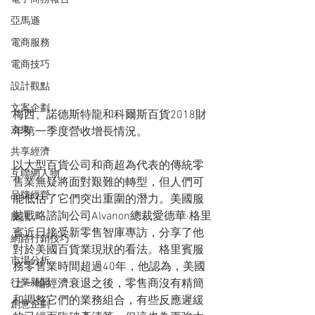
亞馬遜
電商服務
電商技巧
設計觀點
文案企劃
梅西、諾德斯特龍和科爾斯百貨2018財
京東
年第一季度營收增長情況。
共享經濟
以大型百貨公司和商超為代表的傳統零
互聯網人物
售業無疑將面對艱難的轉型，但人們可
品牌經營
能低估了它們突出重圍的潛力。美國服
裝戰略諮詢公司Alvanon總裁愛德華·格里
騰訊
賓近日接受新零售智庫專訪，分享了他
網路行銷技巧
對於美國百貨業現狀的看法。格里賓服
市場分析
務零售業時間超過40年，他認為，美國
行業新聞
上一輪經濟衰退之後，零售商沒有精簡
和調整它們的業務組合，有些反應遲緩
創意企劃