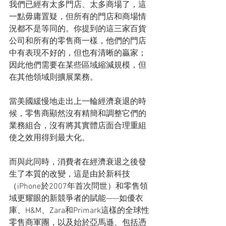
我們已經有太多門店、太多商場了，這
一點毋庸置疑，但所有的門店和商場情
況都不是等同的。你提到的這三家百貨
公司和所有的零售商一樣，他們的門店
中有表現不好的，但也有清晰的贏家；
因此他們需要在某些區域縮減規模，但
在其他領域則擴展業務。
當美國緩慢地走出上一輪經濟衰退的時
候，零售商顯然沒有精簡和調整它們的
業務組合，沒有將其實體店面合理重組
使之效用得到最大化。
而與此同時，消費者在經濟衰退之後發
生了本質的改變，這是由於新科技
（iPhone於2007年首次問世）和零售領
域更耀眼的新競爭者的賦能——如優衣
庫、H&M、Zara和Primark這樣的全球性
零售商軍團，以及始於亞馬遜、包括憑