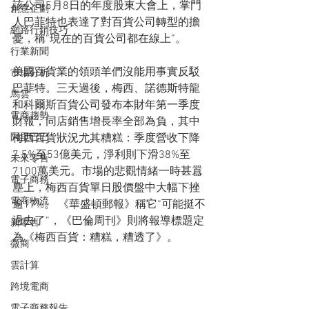
該公司5月8日的年度股東大會上，掌門
創意企劃
人巴菲特也表達了對百貨公司轉型的擔
網路行銷技巧
憂，稱“現在的百貨公司都在線上”。
行業新聞
美國百貨業的領頭羊們沒能用事實反駁
市場分析
巴菲特。三天過後，梅西、諾德斯特龍
馬雲
和科爾斯百貨公司發布本財年第一季度
電商趨勢
財報，同店銷售增長率全部為負，其中
阿里巴巴
梅西百貨狀況尤其糟糕：季度營收下降
7.5%至53億美元，淨利則下滑38%至
未來零售
7100萬美元。市場的悲觀情緒一時甚囂
電子商務
塵上，梅西百貨單日股價盤中大幅下挫
電商物流
逾17%。 《華盛頓郵報》稱它“可能挺不
過去了”，《巴倫周刊》則將報導標題定
新零售
為《梅西百貨：糟糕，糟透了》。
微商
雲計算
跨境電商
電子商務報告