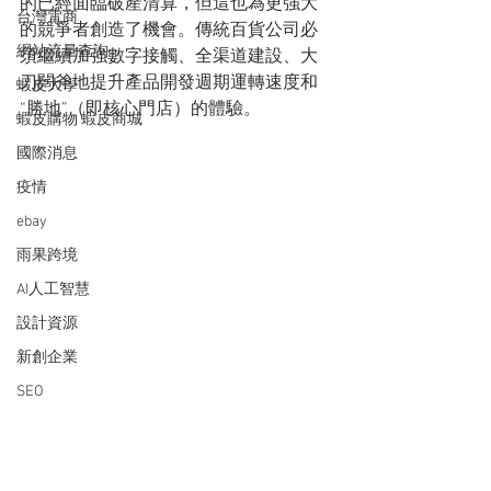
的已經面臨破產清算，但這也為更強大
台灣電商
的競爭者創造了機會。傳統百貨公司必
網站流量查詢
須繼續加強數字接觸、全渠道建設、大
刀闊斧地提升產品開發週期運轉速度和
蝦皮大學
“勝地”（即核心門店）的體驗。
蝦皮購物 蝦皮商城
國際消息
疫情
ebay
雨果跨境
AI人工智慧
設計資源
新創企業
SEO