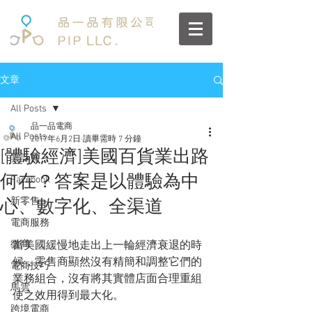
文章
All Posts
品一品電商
All Posts
2017年6月2日
讀畢需時 7 分鐘
[體驗經濟]美國百貨業出路
雲計算
何在？答案是以體驗為中
Facebook
新零售
心、數字化、全渠道
電商服務
微商
當美國緩慢地走出上一輪經濟衰退的時
候，零售商顯然沒有精簡和調整它們的
電商技巧
業務組合，沒有將其實體店面合理重組
馬雲
使之效用得到最大化。
跨境電商