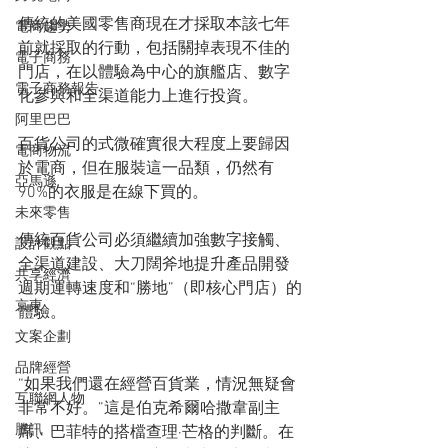
傳統的美國零售商現在才採取本該七年
電商趨勢
前就採取的行動，包括關掉表現不佳的
電子商務
門店，在以體驗為中心的旗艦店、數字
電子商務報告
化參與和全渠道能力上進行​​投資。
阿里巴巴
百貨公司的式微確實很大程度上要歸因
電商物流
於電商，但在服裝這一品類，仍然有
亞馬遜
90%的衣服是在線下買的。
未來零售
傳統百貨公司必須繼續加強數字接觸、
設計觀點
全渠道建設、大刀闊斧地提升產品開發
共享經濟
週期運轉速度和“勝地”（即核心門店）的
京東
體驗。
文案企劃
品牌經營
“如果我們還在經營百貨業，情況無疑會
互聯網人物
非常不好。”這是伯克希爾哈撒韋副主
騰訊
席、巴菲特的搭檔查理·芒格的判斷。在