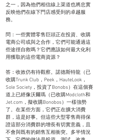
之一，因為他們相信線上渠道也將忠實
反映他們在線下門店感受到的卓越服
務。
問：一些實體零售巨頭正在投資、收購
電商公司或與之合作，它們可能通過這
些途徑自救嗎？它們應該如何最大化利
用獲取的這些電商資源？
答：收效仍有待觀察。諾德斯特龍（已
收購Trunk Club，Peek，HauteLook，
Sole Society，投資了Bonobs）在這個賽
道上已經像沃爾瑪（已收購Modcloth和
Jet.com，擬收購Bonobos）一樣強勢
了。在某些方面，它們正在擴大消費
群，這是好事。但這些大型零售商得保
證這部分消費群的增長有切實意義，且
不會與既有的銷售互相衝突。多半情況