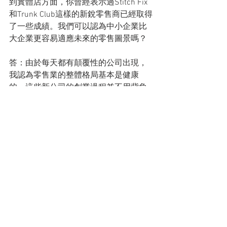
到實體店方面，你曾經表示過Stitch Fix
和Trunk Club這樣的新銳零售商已經取得
了一些成績。我們可以認為中小企業比
大企業更容易適應未來的零售圖景嗎？
答：由於每天都有顛覆性的公司出現，
我認為零售業的整體格局基本是健康
的。這些新公司的創業過程並不用背負
過剩的門店、庫存、大把的降價商品和
慢得不可思議的產品開發週期；它們開
局氣象清新，擁抱技術、數據、機器學
習和精益產品開發，在這個意義上傳統
零售商可以採取類似的策略或通過收購
這些新的思想者，這對傳統零售商自己
有好處。但零售業的未來看起來更可能
是這些新生的品牌，而非大型的傳統線
下玩家。
問：能否舉例說明哪些DNVB（即Digital 