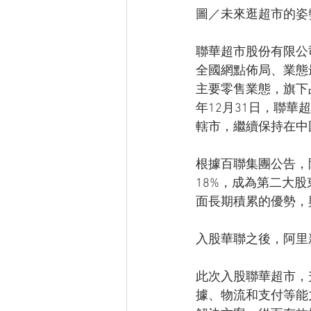
圖／未來逛超市的姿
聯華超市股份有限公
全國網點佈局、業態
主要零售業態，旗下品
年12月31日，聯華
轄市，繼續保持在中
根據百聯集團公告，阿
18%，成為第二大股
面長期積累的優勢，
入股華聯之後，阿里
此次入股聯華超市，
據、物流和支付等能