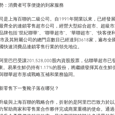
勢：消費者可享便捷的到家服務
司是上海百聯的二級公司。自1991年開業以來，已經發
最齊全的連鎖零售超市公司，經營大型綜合超市、超級市
牌包括“世紀聯華”、“聯華超市”、“華聯超市”、“快客便利”
超市及其附屬公司的總門店數目已經達到3618家，遍布全
國快速消費品連鎖零售行業的領先地位。
里巴巴受讓201,528,000股內資股股票，佔聯華超市已
東。易果生鮮仍持有1.17%的股份，將繼續發揮其在生鮮
與聯華超市形成戰略互補和業務協同。
新零售下一隻靴子落在哪兒？
升級與上海百聯的戰略合作，折射的是阿里巴巴致力於以
力幫助商家和零售業合作夥伴完成商業重構的使命。通過