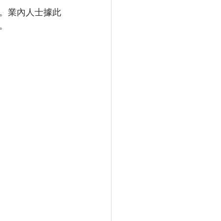
。業內人士據此
。