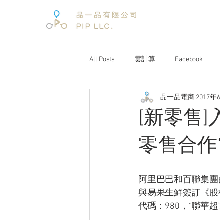
All Posts
雲計算
Facebook
品一品電商
2017年
電子商務
電子商務報告
[新零售
文案企劃
品牌經營
互聯
零售合作
電商趨勢
阿里巴巴
未來
阿里巴巴和百聯集團的
與易果生鮮簽訂《股
代碼：980，“聯華