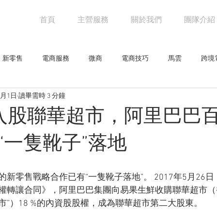
首頁
主營服務
關於我們
團隊介紹
新零售
電商服務
微商
電商技巧
馬雲
跨境
6月1日
讀畢需時 3 分鐘
阿里巴巴
電商物流
亞馬遜
未來零售
設計觀點
]入股聯華超市，阿里巴巴
網人物
騰訊
創意企劃
網路行銷技巧
行業新聞
“一隻靴子”落地
零售
新零售戰略合作已有“一隻靴子落地”。 2017年5月26
權轉讓合同》，阿里巴巴集團向易果生鮮收購聯華超市（
超市”）18 %的內資股股權，成為聯華超市第二大股東。