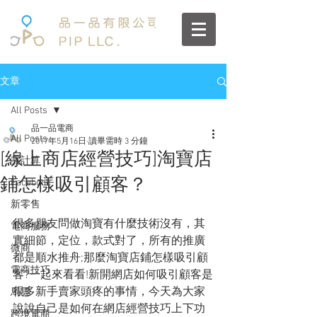
文章
All Posts
品一品電商
All Posts
2017年5月16日
讀畢需時 3 分鐘
[線上商店經營技巧]淘寶店
雲計算
鋪怎樣吸引顧客？
Facebook
新零售
很多朋友問做淘寶有什麼技術沒有，其
電商服務
實細節，定位，款式對了，所有的推廣
微商
都是順水推舟;那麼淘寶店鋪怎樣吸引顧
電商技巧
客?一起來看看!新開網店如何吸引顧客是
很多新手賣家頭疼的事情，今天為大家
馬雲
說說自己是如何在網店經營技巧上下功
跨境電商