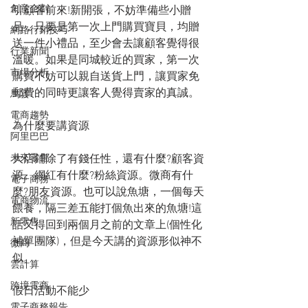
創意企劃
引顧客前來!新開張，不妨準備些小贈
品，只要是第一次上門購買寶貝，均贈
網路行銷技巧
送一件小禮品，至少會去讓顧客覺得很
行業新聞
溫暖。如果是同城較近的買家，第一次
市場分析
購買不妨可以親自送貨上門，讓買家免
郵費的同時更讓客人覺得賣家的真誠。
馬雲
電商趨勢
為什麼要講資源
阿里巴巴
大店鋪除了有錢任性，還有什麼?顧客資
未來零售
源。網紅有什麼?粉絲資源。微商有什
電子商務
麼?朋友資源。也可以說魚塘，一個每天
電商物流
餵養，隔三差五能打個魚出來的魚塘!這
新零售
話又得回到兩個月之前的文章上(個性化
補單團隊)，但是今天講的資源形似神不
微商
似。
雲計算
跨境電商
假日活動不能少
電子商務報告