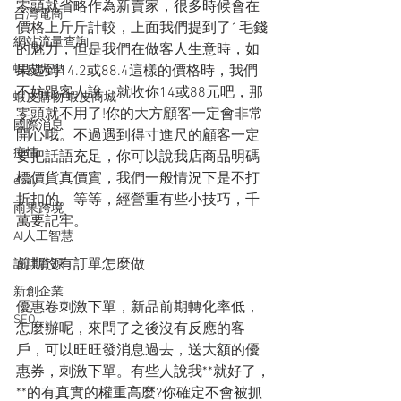
零頭就省略作為新賣家，很多時候會在
台灣電商
價格上斤斤計較，上面我們提到了1毛錢
網站流量查詢
的魅力，但是我們在做客人生意時，如
果遇到14.2或88.4這樣的價格時，我們
蝦皮大學
不妨跟客人說：就收你14或88元吧，那
蝦皮購物 蝦皮商城
零頭就不用了!你的大方顧客一定會非常
國際消息
開心哦。不過遇到得寸進尺的顧客一定
疫情
要把話語充足，你可以說我店商品明碼
標價貨真價實，我們一般情況下是不打
ebay
折扣的。等等，經營重有些小技巧，千
雨果跨境
萬要記牢。
AI人工智慧
前期沒有訂單怎麼做
設計資源
新創企業
優惠卷刺激下單，新品前期轉化率低，
SEO
怎麼辦呢，來問了之後沒有反應的客
戶，可以旺旺發消息過去，送大額的優
惠券，刺激下單。有些人說我**就好了，
**的有真實的權重高麼?你確定不會被抓