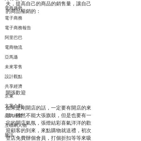
夫，提高自己的商品的銷售量，讓自己
電商趨勢
的商品暢銷的：
電子商務
電子商務報告
阿里巴巴
電商物流
亞馬遜
未來零售
設計觀點
共享經濟
開張歡迎
京東
文案企劃
如果是剛開店的話，一定要有開店的來
頭，雖然不能大張旗鼓，但是也要有一
品牌經營
定的開店氣氛，張燈結彩喜氣洋洋的歡
互聯網人物
迎顧客的到來，來點購物就送禮，初次
騰訊
登店免費辦個會員，打個折扣等等來吸