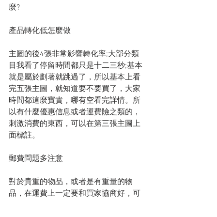
麼?
產品轉化低怎麼做
主圖的後4張非常影響轉化率;大部分類
目我看了停留時間都只是十二三秒;基本
就是屬於劃著就跳過了，所以基本上看
完五張主圖，就知道要不要買了，大家
時間都這麼寶貴，哪有空看完詳情。所
以有什麼優惠信息或者運費險之類的，
刺激消費的東西，可以在第三張主圖上
面標註。
郵費問題多注意
對於貴重的物品，或者是有重量的物
品，在運費上一定要和買家協商好，可
以給於一定的建議，那種方式安全和省
錢，此外同城購物的超過一定金額的可