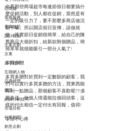
你看那些商場超市每逢節假日都要搞什
亞馬遜
麼促銷活動，別人都在促銷，當然是有
電商服務
一定的吸引力了，要不那麼多商店做活
電商技巧
動干嘛。所以開店假日宣傳，該做就
做，其實節日促銷很簡單，給自己的陳
設計觀點
舊商品大個折扣，給新款附個贈品，簡
文案企劃
簡單單就很能吸引一部分人氣了!
京東
多買多贈
共享經濟
互聯網人物
多買多贈對於買到一定數額的顧客，我
品牌經營
們可以實行多買多贈的方法，買東西能
騰訊
得到一點贈品，那個顧客不喜歡呢??!多
買多送，做個人情還能拉個回頭客，這
網路行銷技巧
樣的付出相信一定付出有回報，值得!
市場分析
行業新聞
零頭不心疼
創意企劃