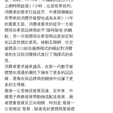
億；同時，2016年，中國網民的人均天
上網時間超過3.7小時，位居世界前列。
消費者的要求日益提升。中產階層崛起
所帶來的消費升級變化成為未來5-10年
的重要主題。消費者要求的提升一方面
體現在希望品牌商給予“隨時隨地”的觸
點；另一方面體現在希望商品更加定制
化以及性價比更高。移動互聯網、社交
媒體及O2O綜合服務模式的崛起對消費
者的生活與消費模式進行了飛躍式的改
造。
消費者要求越來越高，在新一代數字媒
體雙向溝通的屬性下擁有了更多的話語
權，逐漸在與品牌商的關係中佔據了更
多的主導權。
最後一公里物流發展迅速。近年來，中
國電子商務發展帶動物流配送發展，兩
者體量發展呈正向相關，特別是“最後一
公里物流”發展，顯著高於實體商業基礎