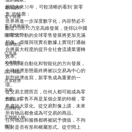
進的國家。
展望未來30年，可較清晰的看到“新零
電商趨勢
售”的輪廓：
電子商務
世界將進一步深度數字化，內容勢必不
電子商務報告
斷從2D向3D乃至高維發展，使得以中國
新零售帶動的全球零售發展將更加充滿
阿里巴巴
想像。虛擬與現實在數據上實現打通融
電商物流
合將最大程度的提升全社會流通業運轉
亞馬遜
效率。
未來零售
交易朝著自動化和智能化的方向發展，
全球經濟形態最終將被以交易為中心的
設計觀點
新型經濟改寫，新零售成為重要的一
共享經濟
環。
京東
從交易主體而言，任何人都可能成為零
售商。零售不再是某個企業的特權，零
文案企劃
售趨於大眾化。從交易對像上講，未來
品牌經營
所有物品都會成為可交易的商品。
互聯網人物
任何物品和服務都將被賦予價值，不拘
騰訊
泥於是否有形和權屬形式。從空間上