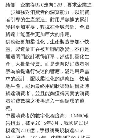
給側。企業從B2C走向C2B，要求企業進
一步加強對消費者的洞察能力，以消費
者引導的生產製造。對用戶數據的累計
變得更加重要，數據在全域營銷、全域
觸達上能產生更加巨大的作用。
供應鏈更加柔性化，生產製造更加小快
靈。製造業正在被互聯網改變，不再是
通過閉門設計獲得訂單，然後批量化生
產，大批量發貨。而是走向以消費者洞
察為前提進行快速的響應，滿足用戶需
求的設計，配以柔性化的供應鏈，快速
地生產，能夠最終用網狀渠道結構及時
觸達消費者，並且能夠獲得真實的消費
者消費數據之後再進入一個循環的過
程。
中國消費者的數字化程度高。 CNNIC報
告指出，截至2016年6月，我國網民規
模達到7.10億，手機網民規模達6.56