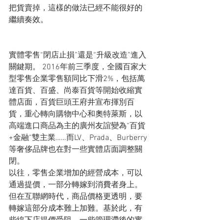
把貨賣​​掉，這樣的做法已經不能很好的
繼續奏效。
實體零售“閉店止損”還是“升級改造”進入
關鍵期。 2016年前三季度，全國百家大
型零售企業零售額同比下滑2%，包括萬
達百貨、百盛、尚泰百貨等開始收縮實
體店面，百貨巨頭王府井宣布揮別百
貨，重心轉向購物中心和奧特萊斯，以
高端進口商品為主的廣州友誼變為“百貨
+金融“雙主業……而LV、Prada、Burberry
等奢侈品牌也在對一些實體店面調整關
閉。
以往，零售企業增加的經營成本，可以
通過提價，一部分轉嫁到消費者身上。
但在互聯網時代，商品價格更透明，要
轉嫁這部分成本難上加難。基於此，有