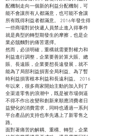
配機制走向一個新的利益分配機制，可
能不會讓所有人都滿意，也可能不會讓
所有既得利益者都滿意。 2016年發生得
一些商場對於快遞人員禁止進入得事件
就是典型的轉型期發生的摩擦，也是企
業必鬚麵對的痛苦選擇。
然而，必須明確，重構就需要對權力和
利益進行調整，企業要善於算大賬、總
賬、長遠賬，企業要想長遠發展，就不
能為了局部利益損害全局利益、為了暫
時利益損害根本利益和長遠利益。 2016
年以來，很多商家開始主動的加入到了
全渠道零售的浪潮中，既是被市場倒逼
不得不作出改變和創新來順應消費者日
益變化的消費需求，同時也通過一系列
平台產品的支持也率先邁上了新零售之
路。
面對著痛苦的解耦、重構、轉型，企業