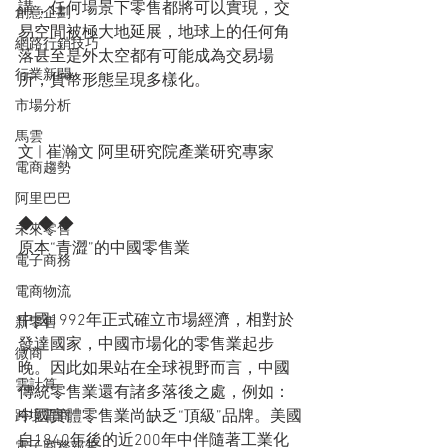
講，任何場景下零售都將可以實現，交
創意企劃
易空間被極大地延展，地球上的任何角
網路行銷技巧
落甚至是外太空都有可能成為交易場
行業新聞
所，貨幣形態呈現多樣化。
市場分析
馬雲
文 | 崔瀚文 阿里研究院產業研究專家
電商趨勢
阿里巴巴
◆ ◆ ◆
未來零售
原本“青澀”的中國零售業
電子商務
電商物流
中國1992年正式確立市場經濟，相對於
新零售
發達國家，中國市場化的零售業起步
微商
晚。因此如果站在全球視野而言，中國
雲計算
傳統零售業還有諸多落後之處，例如：
中國實體零售業尚缺乏“頂級”品牌。美國
跨境電商
自1840年後的近200年中伴隨著工業化
電子商務報告