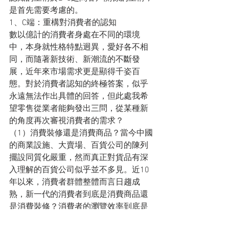
是首先需要考慮的。
1、C端：重構對消費者的認知
數以億計的消費者身處在不同的環境
中，本身就性格特點迥異，愛好各不相
同，而隨著新技術、新潮流的不斷發
展，近年來市場需求更是顯得千姿百
態。對於消費者認知的終極答案，似乎
永遠無法作出具體的回答，但此處我希
望零售從業者能夠發出三問，從某種新
的角度再次審視消費者的需求？
（1）消費裝修還是消費商品？當今中國
的商業設施、大賣場、百貨公司的陳列
擺設同質化嚴重，然而真正對貨品有深
入理解的百貨公司似乎並不多見。近10
年以來，消費者群體整體而言日趨成
熟，新一代的消費者到底是消費商品還
是消費裝修？消費者的瀏覽效率到底是
以格子舖去瀏覽、以櫃檯去瀏覽？還是