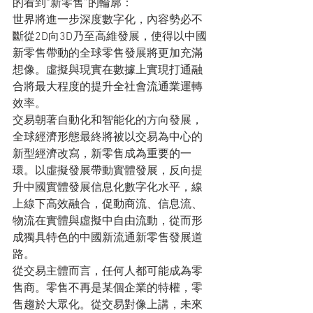
的看到“新零售”的輪廓：
世界將進一步深度數字化，內容勢必不
斷從2D向3D乃至高維發展，使得以中國
新零售帶動的全球零售發展將更加充滿
想像。虛擬與現實在數據上實現打通融
合將最大程度的提升全社會流通業運轉
效率。
交易朝著自動化和智能化的方向發展，
全球經濟形態最終將被以交易為中心的
新型經濟改寫，新零售成為重要的一
環。以虛擬發展帶動實體發展，反向提
升中國實體發展信息化數字化水平，線
上線下高效融合，促動商流、信息流、
物流在實體與虛擬中自由流動，從而形
成獨具特色的中國新流通新零售發展道
路。
從交易主體而言，任何人都可能成為零
售商。零售不再是某個企業的特權，零
售趨於大眾化。從交易對像上講，未來