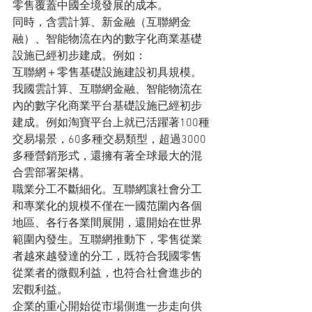
零售覆蓋中國全境發展的成本。
同時，含雲計算、新金融（互聯網金
融）、智能物流在內的數字化商業基礎
設施已經初步建成。例如：
互聯網＋零售基礎設施建設初具規模。
我國雲計算、互聯網金融、智能物流在
內的數字化商業平台基礎設施已經初步
建成。例如淘寶平台上就已活躍著100種
交易場景，60多種交易類型，超過3000
多種營銷形式，還擁有著全球最大的混
合雲部署架構。
職業分工不斷細化。互聯網讓社會分工
和專業化的規模不僅在一國范圍內各個
地區、各行各業間展開，還開始在世界
範圍內發生。互聯網推動下，零售從業
者越來越發達的分工，既符合我國零售
從業者的微觀利益，也符合社會進步的
宏觀利益。
企業的重心開始從市場側進一步走向供