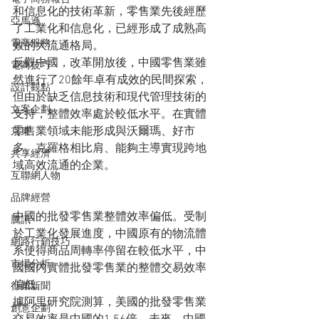
和信息化的技術革新，零售業先後經歷
亞馬遜
了工業化和信息化，已經形成了成熟高
電商服務
效的大流通格局。
反觀中國，改革開放後，中國零售業雖
電商技巧
然進行了20餘年卓有成效的民間探索，
設計觀點
但由於缺乏信息技術和現代管理技術的
文案企劃
支持，整體效率處於較低水平。在實體
零售業領域未能形成與沃爾瑪、好市
京東
多、克羅格相比肩、能夠主導實現跨地
共享經濟
域高效流通的企業。
互聯網人物
品牌經營
中國的批發零售業整體效率偏低。受制
騰訊
於工業化發展進度，中國原有的物流體
網路行銷技巧
系使得商品周轉率停留在較低水平，中
市場分析
國國內實體批發零售業的整體交易效率
偏低。
行業新聞
據阿里研究院測算，美國的批發零售業
創意企劃