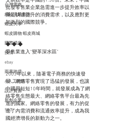
交易效率是中國的1.56倍。未來，中國
台灣電商
批發零售業企業急需進一步提升效率以
網站流量查詢
滿足快速提升的消費需求，以及應對更
加激烈的國際競爭。
蝦皮大學
蝦皮購物 蝦皮商城
國際消息
◆ ◆ ◆
零售業進入“變革深水區”
疫情
ebay
雨果跨境
2003年以來，隨著電子商務的快速發
展，網絡零售實現了迅猛的發展，也讓
AI人工智慧
中國用短短10年時間，就發展成為了網
設計資源
絡零售生態最大、網絡零售平台最為先
新創企業
進的國家。網絡零售的發展，有力的促
SEO
進了內需消費和流通效率提升，成為我
國經濟增長的新動力之一。