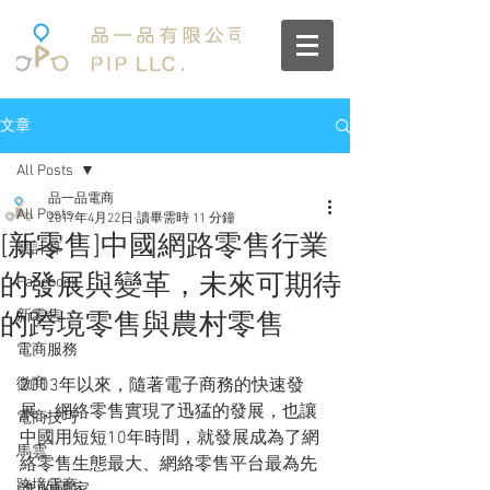
文章
All Posts
品一品電商
All Posts
2017年4月22日
讀畢需時 11 分鐘
[新零售]中國網路零售行業
雲計算
的發展與變革，未來可期待
Facebook
新零售
的跨境零售與農村零售
電商服務
微商
2003年以來，隨著電子商務的快速發
展，網絡零售實現了迅猛的發展，也讓
電商技巧
中國用短短10年時間，就發展成為了網
馬雲
絡零售生態最大、網絡零售平台最為先
跨境電商