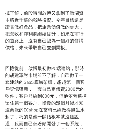
據了解，前段時間啟博又拿到了暾瀾資
本將近千萬的戰略投資。今年目標還是
踏實做好產品，把企業價值做的更大，
把營收和淨利潤繼續提升，如果在前行
的道路上，沒有自己認為一個好的併購
價格，未來爭取自己去創業板。
回憶從前，啟博最初做PC端建站，那時
的胡建軍對市場並不了解，自己做了一
套建站的SaaS底層架構，想起第一個客
戶記憶猶新，一套自己定價賣2000元的
軟件，客戶只給到800元，但他依舊選擇
留住第一個客戶。慢慢的幾個月後才知
道商派的ECshop在當時已經做得風生水
起了，巧的是他一開始根本就沒聽說
過，反而自己低著頭開發了一套系統，