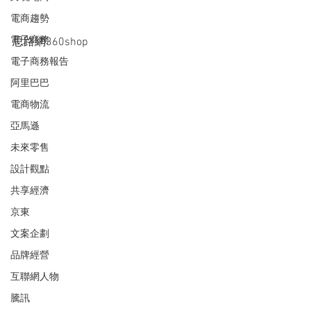
電商趨勢
電子商務
思路網360shop
電子商務報告
阿里巴巴
電商物流
亞馬遜
未來零售
設計觀點
共享經濟
京東
文案企劃
品牌經營
互聯網人物
騰訊