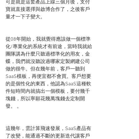
可是就是這套產品上線三個月後，支付
寶就直接選擇與啟博合作了，之後客戶
量才一下子變大。
從08年開始，我就覺得應該做一個標準
化/專業化的系統才有前途，當時我就給
團隊講為什麼只聽過標準化的用友，金
蝶，我們就沒聽說過哪家定製網建公司
做的很牛。但在幾年前，客戶一聽到
SaaS模板，再便宜都不會買。客戶想要
的是個性化的東西，他認為SaaS這種軟
件短時間內就搞出一個模板，要付幾千
塊錢，所以寧願花幾萬塊錢去定制開
發。 。
這幾年，雲計算飛速發展，SaaS產品有
了改變，能通過不斷的更新迭代讓客戶