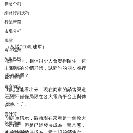
創意企劃
網路行銷技巧
行業新聞
市場分析
馬雲
（啟博CEO胡建軍）
電商趨勢
阿里巴巴
微商一詞，相信很少人會覺得陌生，這
一龐大的分銷群體，試問誰的朋友圈裡
未來零售
沒有幾個？
電子商務
電商物流
由此也能看出來，現在商家的銷售渠道
新零售
已經不僅僅局限在各大電商平台上與傳
統線下了。
微商
雲計算
胡建軍錶示，微商現在來看是一個龐大
跨境電商
的群體，但是已經發展成為一種常態，
也會逐漸發展成為一種常規的銷售渠
電子商務報告