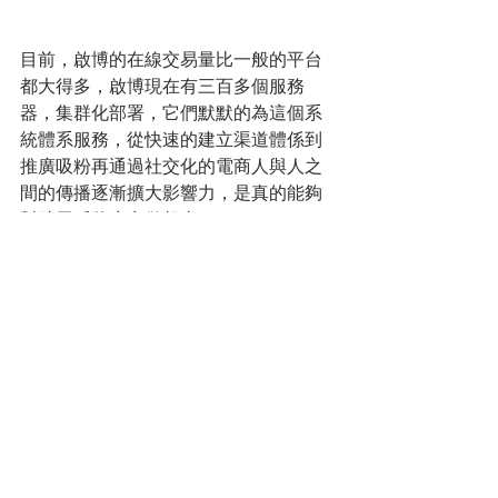
目前，啟博的在線交易量比一般的平台
都大得多，啟博現在有三百多個服務
器，集群化部署，它們默默的為這個系
統體系服務，從快速的建立渠道體係到
推廣吸粉再通過社交化的電商人與人之
間的傳播逐漸擴大影響力，是真的能夠
幫助用戶將生意做起來。
但是，在2016年初開始，啟博遇到了一
個難題。一些成長很快的品牌用戶，一
年交易額已達千萬級，因此，他們提出
了圍繞自身業務的個性化需求，當時在1
年時間裡公司一直無法滿足客戶各方面
的個性化需求，受到很多客戶的反饋，
因為這與當時啟博標準化Saas的初衷是
不匹配的，啟博一直考慮的是幫助所有