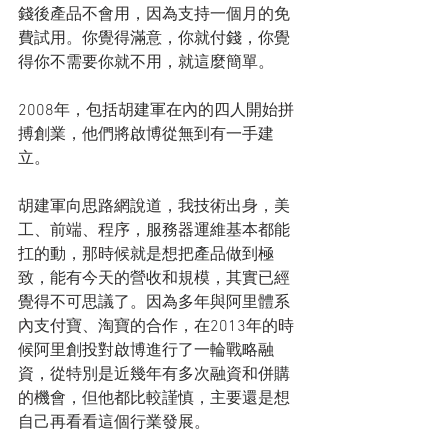
錢後產品不會用，因為支持一個月的免
費試用。你覺得滿意，你就付錢，你覺
得你不需要你就不用，就這麼簡單。
2008年，包括胡建軍在內的四人開始拼
搏創業，他們將啟博從無到有一手建
立。
胡建軍向思路網說道，我技術出身，美
工、前端、程序，服務器運維基本都能
扛的動，那時候就是想把產品做到極
致，能有今天的營收和規模，其實已經
覺得不可思議了。因為多年與阿里體系
內支付寶、淘寶的合作，在2013年的時
候阿里創投對啟博進行了一輪戰略融
資，從特別是近幾年有多次融資和併購
的機會，但他都比較謹慎，主要還是想
自己再看看這個行業發展。