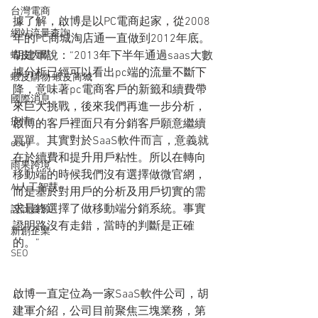
台灣電商
據了解，啟博是以PC電商起家，從2008
網站流量查詢
年的PC商城淘店通一直做到2012年底。
胡建軍說：“2013年下半年通過saas大數
蝦皮大學
據分析已經可以看出pc端的流量不斷下
蝦皮購物 蝦皮商城
降，意味著pc電商客戶的新籤和續費帶
國際消息
來巨大挑戰，後來我們再進一步分析，
疫情
啟博的客戶裡面只有分銷客戶願意繼續
買單。其實對於SaaS軟件而言，意義就
ebay
在於續費和提升用戶粘性。所以在轉向
雨果跨境
移動端的時候我們沒有選擇做微官網，
AI人工智慧
而是基於對用戶的分析及用戶切實的需
求最終選擇了做移動端分銷系統。事實
設計資源
證明路沒有走錯，當時的判斷是正確
新創企業
的。”
SEO
啟博一直定位為一家SaaS軟件公司，胡
建軍介紹，公司目前聚焦三塊業務，第