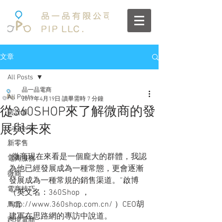
文章
All Posts
品一品電商
All Posts
2017年4月19日
讀畢需時 7 分鐘
從360SHOP來了解微商的發
雲計算
展與未來
Facebook
新零售
“微商現在來看是一個龐大的群體，我認
電商服務
為他已經發展成為一種常態，更會逐漸
微商
發展成為一種常規的銷售渠道。”啟博
電商技巧
（英文名：360Shop ， 
http://www.360shop.com.cn/ ）CEO胡
馬雲
建軍在思路網的專訪中說道。
跨境電商