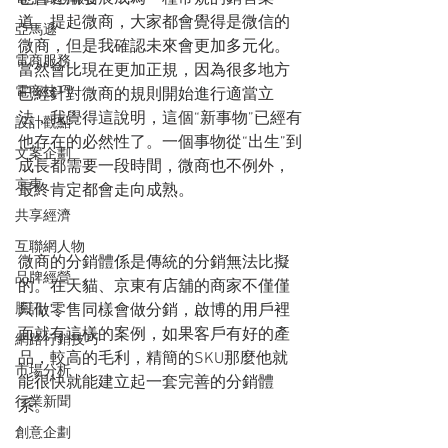
道。提起微商，大家都會覺得是微信的
亞馬遜
微商，但是我確認未來會更加多元化。
電商服務
當然會比現在更加正規，因為很多地方
電商技巧
已經針對微商的規則開始進行適當立
法，我覺得這說明，這個“新事物”已經有
設計觀點
他存在的必然性了。一個事物從“出生”到
文案企劃
成長都需要一段時間，微商也不例外，
京東
最終肯定都會走向成熟。
共享經濟
互聯網人物
微商的分銷體係是傳統的分銷無法比擬
品牌經營
的。在天貓、京東有店舖的商家不僅僅
騰訊
只做零售同樣會做分銷，啟博的用戶裡
面就有這樣的案例，如果客戶有好的產
網路行銷技巧
品，較高的毛利，精簡的SKU那麼他就
市場分析
能很快就能建立起一套完善的分銷體
行業新聞
系。
創意企劃