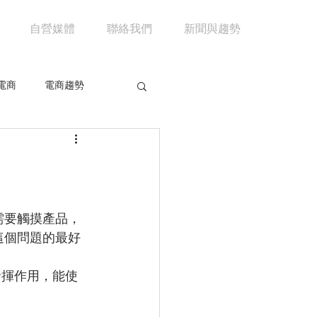
自營媒體
聯絡我們
新聞與趨勢
電商
電商趨勢
共享經濟
京東
市場分析
馬雲
需要觸摸產品，
這個問題的最好
發揮作用，能使