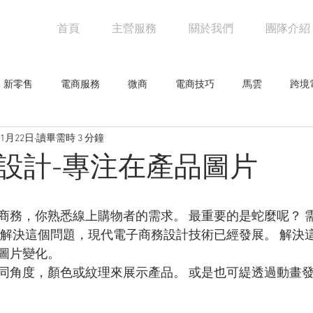
首頁
主營服務
關於我們
團隊介紹
新零售
電商服務
微商
電商技巧
馬雲
跨境
11月22日
讀畢需時 3 分鐘
阿里巴巴
電商物流
亞馬遜
未來零售
設計觀點
設計-專注在產品圖片
網人物
騰訊
創意企劃
網路行銷技巧
行業新聞
商務，你熟悉線上購物者的需求。 最重要的是蛇麼呢？ 
了解決這個問題，現代電子商務設計技術已經發展。 解決
零售
圖片變化。
同角度，顏色或紋理來展示產品。 或是也可緹透過動畫