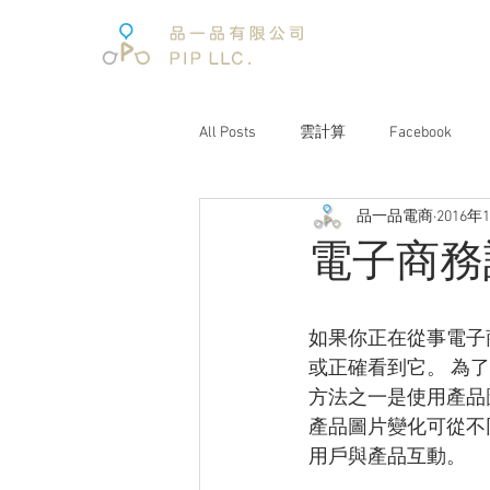
All Posts
雲計算
Facebook
品一品電商
2016年
電子商務
電子商務報告
電子商務
文案企劃
品牌經營
互聯
如果你正在從事電子
或正確看到它。 為
電商趨勢
阿里巴巴
未來
方法之一是使用產品
產品圖片變化可從不
用戶與產品互動。