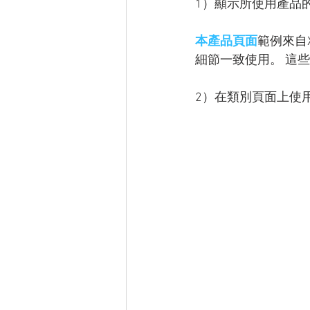
1）顯示所使用產品
本產品頁面
範例來自
細節一致使用。 這
2）在類別頁面上使