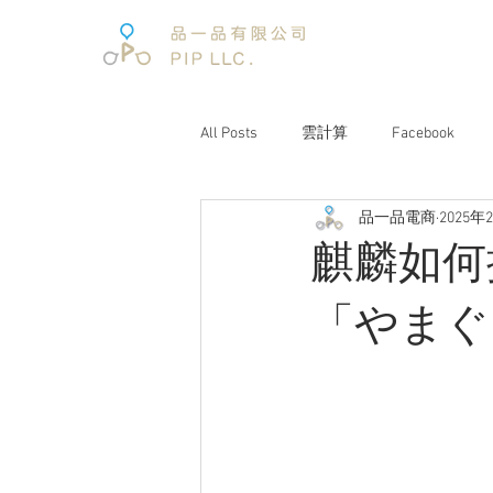
All Posts
雲計算
Facebook
品一品電商
2025年
電子商務
電子商務報告
麒麟如何
文案企劃
品牌經營
互聯
「やまぐ
電商趨勢
阿里巴巴
未來