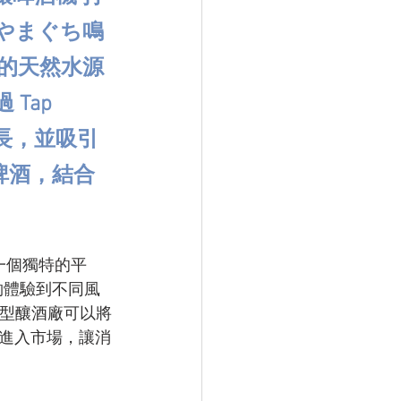
やまぐち鳴
的天然水源
Tap 
成長，並吸引
啤酒，結合
是一個獨特的平
夠體驗到不同風
小型釀酒廠可以將
進入市場，讓消