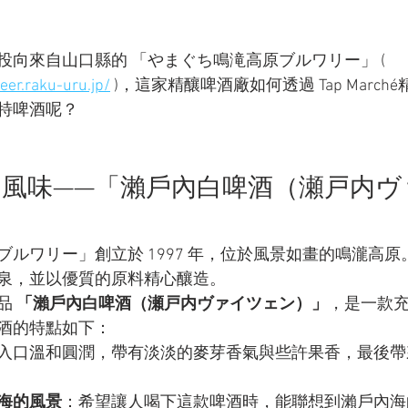
向來自山口縣的 「やまぐち鳴滝高原ブルワリー」 ( 
eer.raku-uru.jp/
 )，這家精釀啤酒廠如何透過 Tap March
特啤酒呢？
的風味——「瀨戶內白啤酒（瀬戸内ヴ
力
ブルワリー」創立於 1997 年，位於風景如畫的鳴瀧高
泉，並以優質的原料精心釀造。
品 
「瀨戶內白啤酒（瀬戸内ヴァイツェン）」
，是一款
酒的特點如下：
入口溫和圓潤，帶有淡淡的麥芽香氣與些許果香，最後帶
海的風景
：希望讓人喝下這款啤酒時，能聯想到瀨戶內海