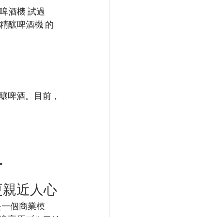
釀啤酒機 試過
é精釀啤酒機 的
釀啤酒。目前，
。
酒更親近人心
僅是一個商業模