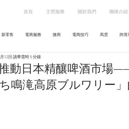
首頁
主營服務
關於我們
團隊介紹
新零售
電商服務
微商
電商技巧
馬雲
跨境
2月12日
讀畢需時 5 分鐘
阿里巴巴
電商物流
亞馬遜
未來零售
設計觀點
推動日本精釀啤酒市場—
網人物
騰訊
創意企劃
網路行銷技巧
行業新聞
ち鳴滝高原ブルワリー」
零售