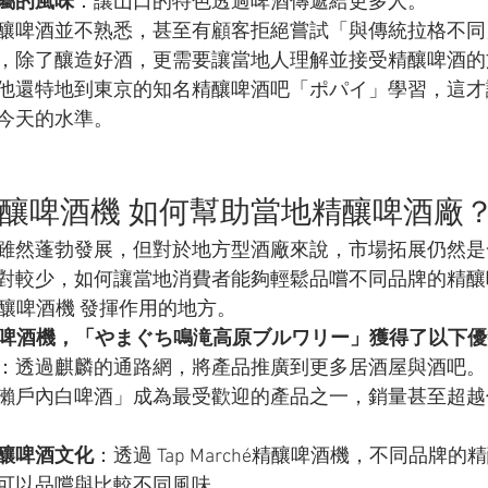
屬的風味
：讓山口的特色透過啤酒傳遞給更多人。
釀啤酒並不熟悉，甚至有顧客拒絕嘗試「與傳統拉格不同
，除了釀造好酒，更需要讓當地人理解並接受精釀啤酒的
他還特地到東京的知名精釀啤酒吧「ポパイ」學習，這才
今天的水準。
ché精釀啤酒機 如何幫助當地精釀啤酒廠
雖然蓬勃發展，但對於地方型酒廠來說，市場拓展仍然是
對較少，如何讓當地消費者能夠輕鬆品嚐不同品牌的精釀
hé精釀啤酒機 發揮作用的地方。
ché精釀啤酒機，「やまぐち鳴滝高原ブルワリー」獲得了以下
：透過麒麟的通路網，將產品推廣到更多居酒屋與酒吧。
瀨戶內白啤酒」成為最受歡迎的產品之一，銷量甚至超越
釀啤酒文化
：透過 Tap Marché精釀啤酒機，不同品牌
可以品嚐與比較不同風味。