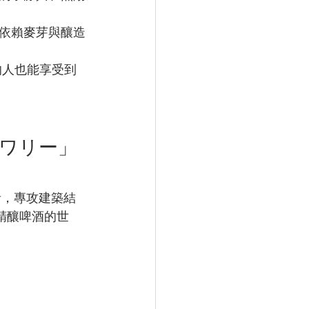
依賴麥芽與釀造
口的人也能享受到
ルワリー」
者，專攻建築結
入精釀啤酒的世