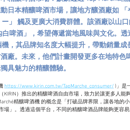
動日本精釀啤酒市場，讓地方釀酒廠如 「
ー」 觸及更廣大消費群體。該酒廠以山口
內白啤酒」，希望傳遞當地風味與文化。透過 
釀啤酒機，其品牌知名度大幅提升，帶動銷量
訪酒廠。未來，他們計畫開發更多在地特色
造獨具魅力的精釀體驗。
機 
https://www.kirin.com.tw/TapMarche_consumer/
 )」
（KIRIN）推出的精釀啤酒自由市場，致力於讓更多人能
 Marché精釀啤酒機 的概念是「打破品牌界限，讓各地的
市場」。透過這個平台，不同的精釀啤酒品牌能夠更容易