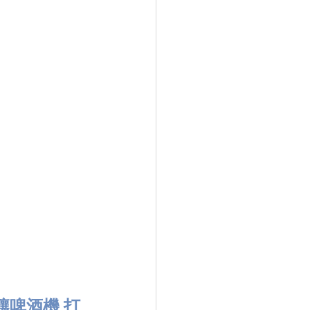
釀啤酒機 打