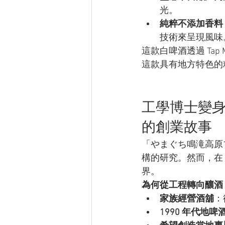
光。
純粹不添加香料
技術來呈現風味
這款白啤酒透過 Ta
這款具有地方特色的
工學博士變
的創業故事
「やまぐち鳴滝高原
構的研究。然而，在
界。
為何從工程轉向釀酒
家族經營酒舖
：
1990 年代地啤