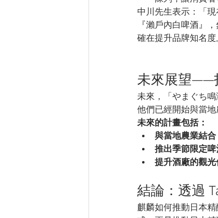
中川先生表示：「現在
『瀨戶內白啤酒』，然
確在提升品牌知名度
未來展望——
未來，「やまぐち鳴
他們已經開始與當地
未來的計畫包括：
與當地農業結合
推出季節限定啤
提升酒廠的觀光
結論：透過 T
麒麟如何推動日本精釀