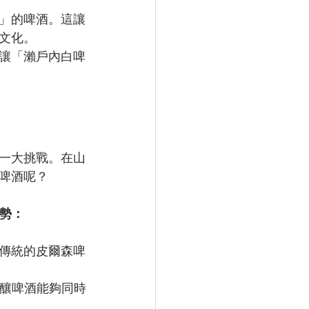
」的啤酒。這讓
文化。
讓「瀨戶內白啤
？
一大挑戰。在山
啤酒呢？
優勢：
傳統的皮爾森啤
的精釀啤酒能夠同時