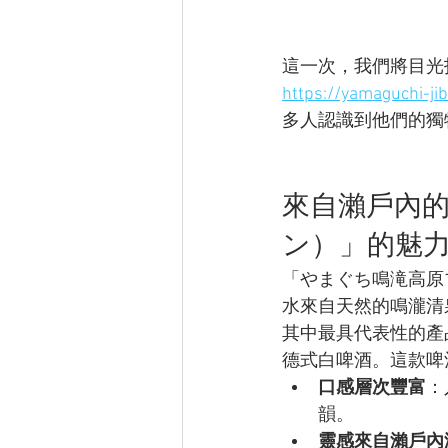
這一次，我們將目光投
https://yamaguchi-jib
多人認識到他們的獨
來自瀨戶內
ン）」的魅
「やまぐち鳴滝高原
水來自天然的鳴瀧清
其中最具代表性的產
德式白啤酒。這款啤
口感層次豐富
：
韻。
靈感來自瀨戶內