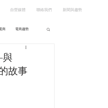
自營媒體
聯絡我們
新聞與趨勢
電商
電商趨勢
共享經濟
京東
—與
市場分析
馬雲
的故事