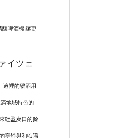
é精釀啤酒機 讓更
ァイツェ
原。這裡的釀酒用
充滿地域特色的
來輕盈爽口的餘
的寧靜與和煦陽