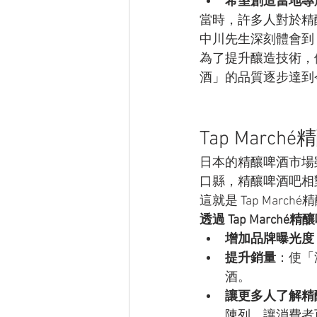
希望創造當地專
當時，許多人對於精
中川先生深刻體會到
為了提升釀造技術，
酒」的品質逐步達到
Tap Mar
日本的精釀啤酒市場
口縣，精釀啤酒吧相
這就是 Tap Marc
透過 Tap Mar
增加品牌曝光度
提升銷量
：使「
酒。
讓更多人了解精
陳列，讓消費者