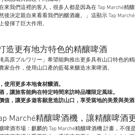
來我們這裡的客人，很多人都是因為在 Tap Marché精
後決定親自來看看我們的釀酒廠。」這顯示 Tap March
上發揮了巨大作用。
打造更有地方特色的精釀啤酒
滝高原ブルワリー」希望能夠推出更多具有山口特色的精
農家合作，使用山口產的藍莓來釀造水果啤酒。
，使用更多本地食材釀酒。
酒，讓旅客能夠在特定時間來訪時品嚐限定風味。
價值，讓更多遊客願意造訪山口，享受當地的美景與美酒
ap Marché精釀啤酒機，讓精釀啤
啤酒市場：麒麟的 Tap Marché精釀啤酒機 計畫，不