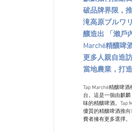
破品牌界限，推
滝高原ブルワリ
釀造出 「瀨戶
Marché精
更多人親自造
當地農業，打
Tap Marché精釀啤酒
台。這是一個由麒麟
味的精釀啤酒。Tap
優質的精釀啤酒推向
費者擁有更多選擇。