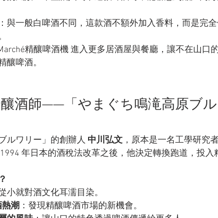
：與一般白啤酒不同，這款酒不額外加入香料，而是完全
。
p Marché精釀啤酒機 進入更多居酒屋與餐廳，讓不在山
精釀啤酒。
身釀酒師——「やまぐち鳴滝高原ブ
ブルワリー」的創辦人 
中川弘文
，原本是一名工學研究
 1994 年日本的酒稅法改革之後，他決定轉換跑道，投
？
從小就對酒文化耳濡目染。
酒熱潮
：發現精釀啤酒市場的新機會。