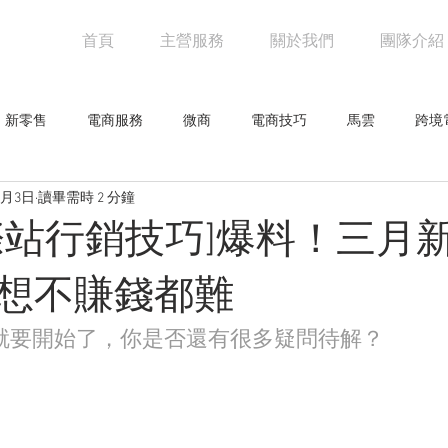
首頁
主營服務
關於我們
團隊介紹
新零售
電商服務
微商
電商技巧
馬雲
跨境
3月3日
讀畢需時 2 分鐘
阿里巴巴
電商物流
亞馬遜
未來零售
設計觀點
際站行銷技巧]爆料！三月
網人物
騰訊
創意企劃
網路行銷技巧
行業新聞
想不賺錢都難
就要開始了，你是否還有很多疑問待解？
零售