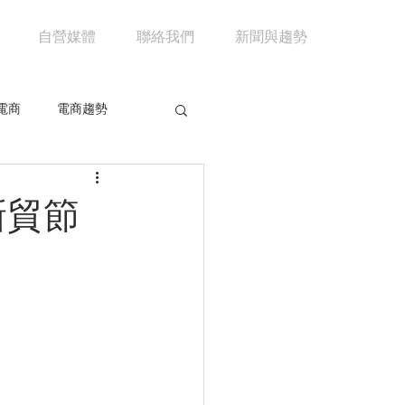
自營媒體
聯絡我們
新聞與趨勢
電商
電商趨勢
共享經濟
京東
新貿節
市場分析
馬雲