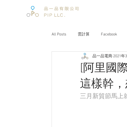
All Posts
雲計算
Facebook
品一品電商
2021年
電子商務
電子商務報告
[阿里國
文案企劃
品牌經營
互聯
這樣幹，
三月新貿節馬上
電商趨勢
阿里巴巴
未來