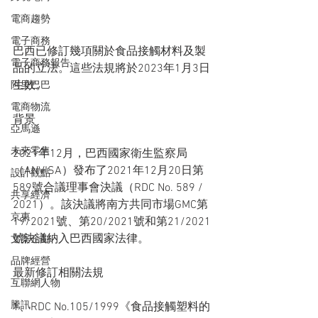
電商趨勢
電子商務
巴西已修訂幾項關於食品接觸材料及製
電子商務報告
品的立法。這些法規將於2023年1月3日
生效。
阿里巴巴
電商物流
背景
亞馬遜
未來零售
2021年12月，巴西國家衛生監察局
（ANVISA）發布了2021年12月20日第
設計觀點
589號合議理事會決議（RDC No. 589 / 
共享經濟
2021）。該決議將南方共同市場GMC第
京東
19/2021號、第20/2021號和第21/2021
號決議納入巴西國家法律。
文案企劃
品牌經營
最新修訂相關法規
互聯網人物
騰訊
1、RDC No.105/1999《食品接觸塑料的