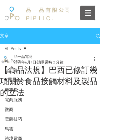
文章
All Posts
品一品電商
All Posts
2022年6月1日
讀畢需時 2 分鐘
【食品法規】巴西已修訂幾
雲計算
項關於食品接觸材料及製品
Facebook
新零售
的立法
電商服務
微商
電商技巧
馬雲
跨境電商