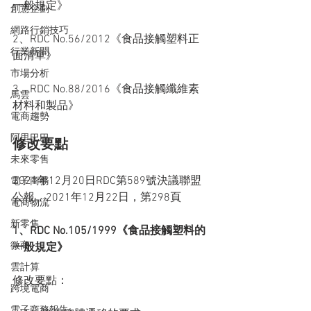
一般規定》
創意企劃
網路行銷技巧
2、RDC No.56/2012《食品接觸塑料正
行業新聞
面清單》
市場分析
3、RDC No.88/2016《食品接觸纖維素
馬雲
材料和製品》
電商趨勢
阿里巴巴
修改要點
未來零售
2021年12月20日RDC第589號決議聯盟
電子商務
公報，2021年12月22日，第298頁
電商物流
新零售
1、RDC No.105/1999《食品接觸塑料的
微商
一般規定》
雲計算
修改要點：
跨境電商
電子商務報告