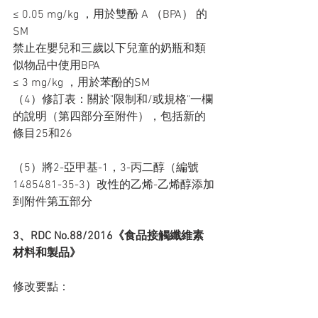
≤ 0.05 mg/kg ，用於雙酚 A （BPA） 的 
SM
禁止在嬰兒和三歲以下兒童的奶瓶和類
似物品中使用BPA
≤ 3 mg/kg ，用於苯酚的SM
（4）修訂表：關於"限制和/或規格"一欄
的說明（第四部分至附件），包括新的
條目25和26
（5）將2-亞甲基-1，3-丙二醇（編號
1485481-35-3）改性的乙烯-乙烯醇添加
到附件第五部分
3、RDC No.88/2016《食品接觸纖維素
材料和製品》
修改要點：