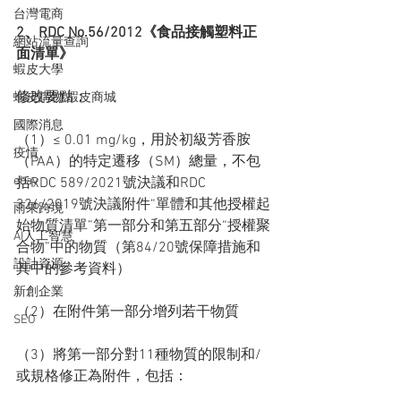
台灣電商
2、RDC No.56/2012《食品接觸塑料正
網站流量查詢
面清單》
蝦皮大學
修改要點：
蝦皮購物 蝦皮商城
國際消息
（1）≤ 0.01 mg/kg，用於初級芳香胺
疫情
（PAA）的特定遷移（SM）總量，不包
ebay
括RDC 589/2021號決議和RDC 
326/2019號決議附件“單體和其他授權起
雨果跨境
始物質清單”第一部分和第五部分“授權聚
AI人工智慧
合物”中的物質（第84/20號保障措施和
設計資源
其中的參考資料）
新創企業
（2）在附件第一部分增列若干物質
SEO
（3）將第一部分對11種物質的限制和/
或規格修正為附件，包括：