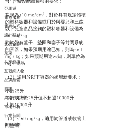
（1）修改總體遷移的要求：
亞馬遜
常規為≤10 mg/dm²，對於具有規定體積
電商服務
的塑料容器和設備或用於與嬰兒和三歲
電商技巧
以下兒童食品接觸的塑料容器和設備為
設計觀點
≤60 mg/kg
對於帶有蓋子、墊圈和塞子等封閉系統
文案企劃
的容器，如果預期用途已知，則為≤60 
京東
mg / kg；如果預期用途未知，則單位為
共享經濟
mg / 物品
互聯網人物
（2）適用於以下容器的塗層新要求：
品牌經營
騰訊
小於25升
等於或大於25升但不超過10000升
網路行銷技巧
大於10000升
市場分析
行業新聞
（3）≤ 60 mg/kg，適用於管道或軟管上
創意企劃
的塗層