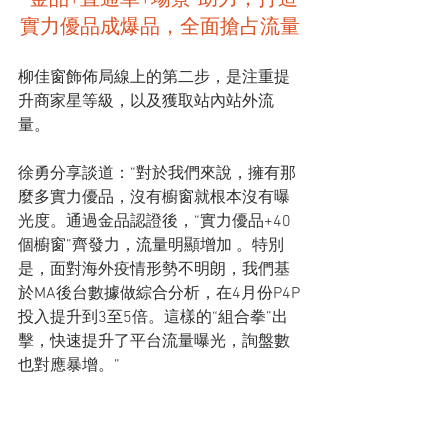
實力優品成爆品，全面搶占流量
柳佳窗飾佈局線上的第二步，是注重提
升商家星等級，以及獲取站內站外流
量。
徐勇分享談道：“對於我們來說，擁有那
麼多實力優品，沒有櫥窗就根本沒有曝
光度。通過金品認證後，“實力優品+40
個櫥窗”齊發力，流量明顯增加 。特別
是，面對海外疫情形勢不明朗，我們基
於MA後台數據做綜合分析，在4月份P4P
投入提升到3至5倍。這樣的“組合拳”出
擊，快速提升了平台流量曝光，詢盤數
也對應暴增。”