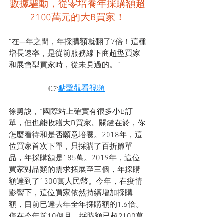
數據驅動，從零培養年採購額超
2100萬元的大B買家！
“在—年之間，年採購額就翻了7倍！這種
增長速率，是從前服務線下商超型買家
和展會型買家時，從未見過的。”
👉
點擊觀看視頻
徐勇說，“國際站上確實有很多小B訂
單，但也能收穫大B買家。關鍵在於，你
怎麼看待和是否願意培養。2018年，這
位買家首次下單，只採購了百折簾單
品，年採購額是185萬。2019年，這位
買家對品類的需求拓展至三個，年採購
額達到了1300萬人民幣。今年，在疫情
影響下，這位買家依然持續增加採購
額，目前已達去年全年採購額的1.6倍。
僅在今年前10個月，採購額已超2100萬