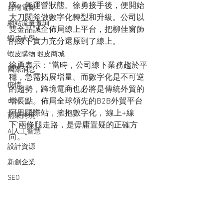
隊、無運營狀態。徐勇接手後，便開始
台灣電商
大刀闊斧做數字化轉型和升級。公司以
網站流量查詢
雙金品誠企佈局線上平台，把柳佳窗飾
蝦皮大學
的線下實力充分還原到了線上。
蝦皮購物 蝦皮商城
徐勇表示：“當時，公司線下業務趨於平
國際消息
穩，急需拓展增量。而數字化是不可逆
疫情
的趨勢，跨境電商也必將是傳統外貿的
增長點。佈局全球領先的B2B外貿平台
ebay
阿里國際站，擁抱數字化，‘線上+線
雨果跨境
下’兩條腿走路，是毋庸置疑的正確方
AI人工智慧
向。”
設計資源
新創企業
SEO