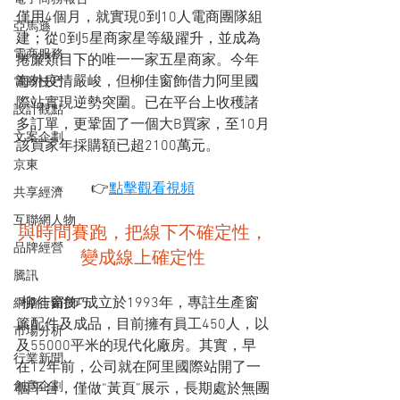
僅用4個月，就實現0到10人電商團隊組
亞馬遜
建；從0到5星商家星等級躍升，並成為
電商服務
捲簾類目下的唯一一家五星商家。今年
海外疫情嚴峻，但柳佳窗飾借力阿里國
電商技巧
際站實現逆勢突圍。已在平台上收穫諸
設計觀點
多訂單，更鞏固了一個大B買家，至10月
文案企劃
該買家年採購額已超2100萬元。
京東
👉
點擊觀看視頻
共享經濟
互聯網人物
與時間賽跑，把線下不確定性，
品牌經營
變成線上確定性
騰訊
“柳佳窗飾”成立於1993年，專註生產窗
網路行銷技巧
簾配件及成品，目前擁有員工450人，以
市場分析
及55000平米的現代化廠房。其實，早
行業新聞
在12年前，公司就在阿里國際站開了一
創意企劃
個平台，僅做“黃頁”展示，長期處於無團