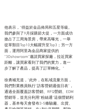
他表示，“得益於金品佈局和五星等級。
我們參與了9月採購節大促，一方面成功
搶占了三周海景房，帶來高曝光，一舉
從單類目Top10大幅躍升至Top3；另一方
面，運用阿里為金品商家提供的
“3Dshowroom”邀請買家探廠，拉近買家
距離，讓買家看到了我們的實力，進一
步了解了產品，提高了訂單轉化。”
徐勇補充道，“此外，在私域流量方面，
我們對業務員執行“訪客營銷週值日表”，
通過全面覆蓋訪客營銷、RFQ營銷、EDM
營銷等，並充分利用“粉絲通”這個營銷利
器，基本每天會發布3-5條驗廠、出貨、