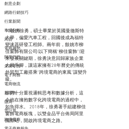
創意企劃
網路行銷技巧
行業新聞
90後的徐勇，碩士畢業於英國曼徹斯特
市場分析
大學，偏愛汽車工程，回國後成為福特
馬雲
變速器研發工程師。兩年前，餘姚市柳
電商趨勢
佳窗飾有限公司(以下簡稱“柳佳窗飾”)迎
阿里巴巴
來發展關鍵期，徐勇決意回歸家族企業
大展手腳，讓這家擁有28年曆史的傳統
未來零售
外貿型工廠搭乘“跨境電商的東風”謀變升
電子商務
級。
電商物流
徐勇十分重視邏輯思考和數據分析，這
新零售
令他在擁抱數字化跨境電商的過程中，
微商
如魚得水。 2018年，徐勇著手組建柳佳
雲計算
窗飾電商板塊，以雙金品平台佈局阿里
跨境電商
國際站，開啟跨境電商之路。
電子商務報告