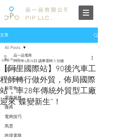
文章
All Posts
品一品電商
All Posts
2022年4月26日
讀畢需時 5 分鐘
【阿里國際站】90後汽車工
雲計算
程師轉行做外貿，佈局國際
Facebook
新零售
站，率28年傳統外貿型工廠
電商服務
迎來“蝶變新生”！
微商
電商技巧
馬雲
跨境電商