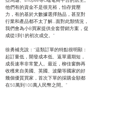
亞馬遜、shopee等C端電商平台的店主。
他們有的資金不是很充裕，怕存貨壓
力，有的基於大數據選擇熱品，甚至對
行業和產品都不太了解…面對此類情況，
我們會為小B買家提供全套營銷方案，促
成從0到1的初次成交。”
徐勇補充說：“這類訂單的特點很明顯：
起訂量低，開發成本低、返單週期短，
成長速率非常驚人。最近，柳佳窗飾再
收穫來自美國、英國、波蘭等國家的好
幾個優質買家，首次下單的採購金額都
在50萬到100萬人民幣之間。”
數字浙商，品牌出海：“與全世界買家共
同成長，3年業績破億。”
2020年，是柳佳窗飾真正開啟跨境電商
之路的第三年，公司內部提出了品牌出