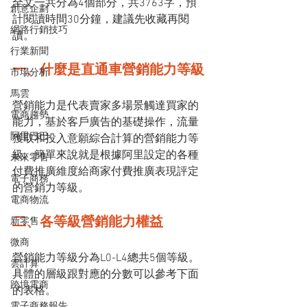
全文一共分為4個部分，共3763字，預
創意企劃
計閱讀時間30分鐘，建議先收藏再閱
網路行銷技巧
讀。
行業新聞
一、什麼是直通車營銷能力等級
市場分析
馬雲
營銷能力是代表賣家多場景觸達買家的
電商趨勢
能力，基於客戶廣告的基礎操作，流量
阿里巴巴
獲取和投入意願綜合計算的營銷能力等
級。簡單來說就是根據阿里設定的各種
未來零售
付費推廣維度給商家付費推廣表現評定
電子商務
的營銷力等級。
電商物流
二、各等級營銷能力權益
新零售
微商
營銷能力等級分為L0-L4總共5個等級。
雲計算
具體的層級跟對應的分數可以參考下面
跨境電商
的表格。
電子商務報告