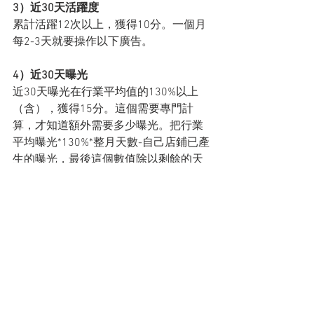
3）近30天活躍度
累計活躍12次以上，獲得10分。一個月
每2-3天就要操作以下廣告。
4）近30天曝光
近30天曝光在行業平均值的130%以上
（含），獲得15分。這個需要專門計
算，才知道額外需要多少曝光。把行業
平均曝光*130%*整月天數-自己店鋪已產
生的曝光，最後這個數值除以剩餘的天
數，就可以知道每天還需要多少曝光。
一般我們只需要開推薦廣告（推薦廣告
的曝光會比搜索廣告多非常多），如果
有主推的產品，正常使用這個廣告就
行。如果沒有主推產品的，就多加些產
品鏈接，把競價和預算都調整到最低投
放即可。記得多觀察廣告效果，防止為
了曝光而浪費錢。