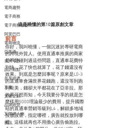
電商趨勢
電子商務
這是曉懂的第10篇原創文章
電子商務報告
阿里巴巴
前言
電商物流
你好，我叫曉懂，一個沉迷於專研電商
亞馬遜
的跨境外貿人。使用直通車推廣的商家
是不是碰到過這些問題，直通車花費特
未來零售
別快，花了快也就算了，花了錢還沒有
設計觀點
效果。到底是怎麼回事呢？原來是L0-3
共享經濟
的直通車會滿世界花錢跑，還沒等到跑
京東
到歐美，錢卻大半都花在了亞非拉。那
效果可想而知，今天我要分享的就是怎
文案企劃
麼樣用5000理論最少的費用，提升國際
品牌經營
站的直通車營銷等級到L4，解鎖多地域
互聯網人物
投放設置，指定哪裡，廣告就投放到哪
裡。這樣就再也不用擔心廣告偷跑拉。
騰訊