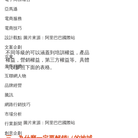
亞馬遜
電商服務
電商技巧
圖片來源：阿里巴巴國際站
設計觀點
文案企劃
不同等級的可以涵蓋到培訓權益，產品
京東
權益，營銷權益，第三方權益等。具體
共享經濟
可以參照下面的表格。
互聯網人物
品牌經營
騰訊
網路行銷技巧
市場分析
圖片來源：阿里巴巴國際站
行業新聞
創意企劃