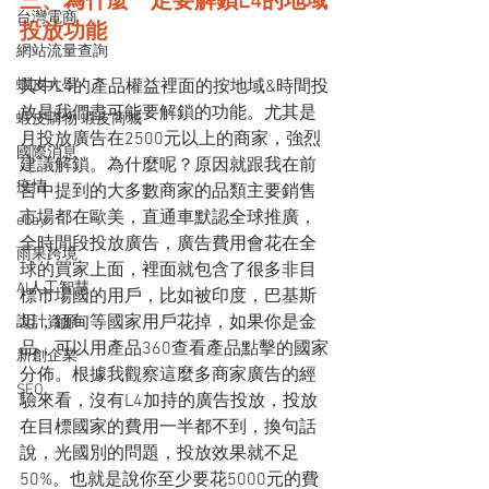
三、為什麼一定要解鎖L4的地域
台灣電商
投放功能
網站流量查詢
蝦皮大學
其中L4的產品權益裡面的按地域&時間投
放是我們盡可能要解鎖的功能。尤其是
蝦皮購物 蝦皮商城
月投放廣告在2500元以上的商家，強烈
國際消息
建議解鎖。為什麼呢？原因就跟我在前
疫情
言中提到的大多數商家的品類主要銷售
市場都在歐美，直通車默認全球推廣，
ebay
全時間段投放廣告，廣告費用會花在全
雨果跨境
球的買家上面，裡面就包含了很多非目
AI人工智慧
標市場國的用戶，比如被印度，巴基斯
坦，緬甸等國家用戶花掉，如果你是金
設計資源
品，可以用產品360查看產品點擊的國家
新創企業
分佈。根據我觀察這麼多商家廣告的經
SEO
驗來看，沒有L4加持的廣告投放，投放
在目標國家的費用一半都不到，換句話
說，光國別的問題，投放效果就不足
50%。也就是說你至少要花5000元的費