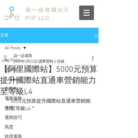
文章
All Posts
品一品電商
All Posts
2022年5月26日
讀畢需時 6 分鐘
【阿里國際站】5000元預算
雲計算
提升國際站直通車營銷能力
Facebook
新零售
至等級L4
電商服務
＂5000元預算提升國際站直通車營銷能
微商
力至等級L4＂
電商技巧
馬雲
跨境電商