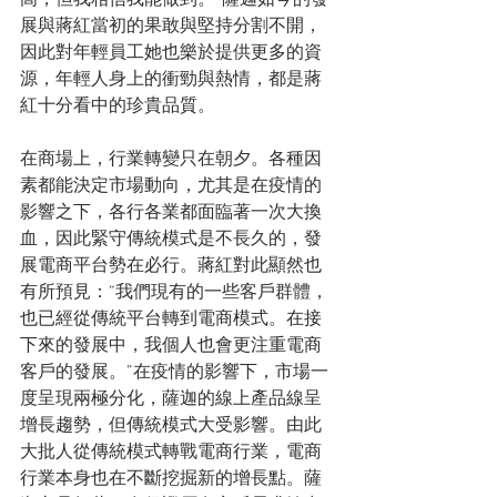
高，但我相信我能做到。”薩迦如今的發
展與蔣紅當初的果敢與堅持分割不開，
因此對年輕員工她也樂於提供更多的資
源，年輕人身上的衝勁與熱情，都是蔣
紅十分看中的珍貴品質。
在商場上，行業轉變只在朝夕。各種因
素都能決定市場動向，尤其是在疫情的
影響之下，各行各業都面臨著一次大換
血，因此緊守傳統模式是不長久的，發
展電商平台勢在必行。蔣紅對此顯然也
有所預見：“我們現有的一些客戶群體，
也已經從傳統平台轉到電商模式。在接
下來的發展中，我個人也會更注重電商
客戶的發展。”在疫情的影響下，市場一
度呈現兩極分化，薩迦的線上產品線呈
增長趨勢，但傳統模式大受影響。由此
大批人從傳統模式轉戰電商行業，電商
行業本身也在不斷挖掘新的增長點。薩