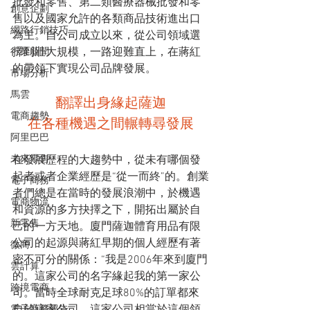
批發和零售、第二類醫療器械批發和零
創意企劃
售以及國家允許的各類商品技術進出口
網路行銷技巧
為主。自公司成立以來，從公司領域選
擇到壯大規模，一路迎難直上，在蔣紅
行業新聞
的帶領下實現公司品牌發展。
市場分析
馬雲
翻譯出身緣起薩迦
電商趨勢
在各種機遇之間輾轉尋發展
阿里巴巴
未來零售
在發展歷程的大趨勢中，從未有哪個發
起者或者企業經歷是“從一而終”的。創業
電子商務
者們總是在當時的發展浪潮中，於機遇
電商物流
和資源的多方抉擇之下，開拓出屬於自
新零售
己的一方天地。廈門薩迦體育用品有限
公司的起源與蔣紅早期的個人經歷有著
微商
密不可分的關係：“我是2006年來到廈門
雲計算
的。這家公司的名字緣起我的第一家公
跨境電商
司。當時全球耐克足球80%的訂單都來
電子商務報告