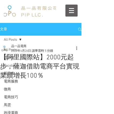
文章
All Posts
品一品電商
All Posts
2022年4月26日
讀畢需時 5 分鐘
【阿里國際站】2000元起
雲計算
步，薩迦借助電商平台實現
Facebook
新零售
業績增長100％
電商服務
微商
電商技巧
馬雲
跨境電商