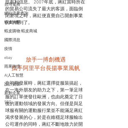
捉有利信息。 2007年底，蔣紅當時所在
台灣電商
的貿易公司流失了最大的客源，面臨倒
網站流量查詢
閉窘境之時，蔣紅便直覺自己開創事業
蝦皮大學
的時機到了。
蝦皮購物 蝦皮商城
國際消息
疫情
ebay
放手一搏創機遇
雨果跨境
攜手阿里平台長揚事業風帆
AI人工智慧
在初期發展時，蔣紅選擇從服裝搞起，
設計資源
在一海外朋友的助力之下，第一筆足球
新創企業
服的訂單便發往歐洲，也由此奠定了日
SEO
後的運動領域的發展方向。但僅是與足
球服有關的運動服行業並不能滿足蔣紅
渴求發展的心，於是在維穩足球服輸出
公司運作的同時，蔣紅不斷地致力於開