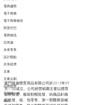
電商趨勢
電子商務
電子商務報告
阿里巴巴
電商物流
亞馬遜
未來零售
設計觀點
共享經濟
京東
文案企劃
廈門薩迦體育用品有限公司於2013年09
品牌經營
月17日成立。公司經營範圍主要以體育
互聯網人物
器材批發、服裝鞋帽批發、紡織品針織
品批發、箱、包零售、第一類醫療器械
騰訊