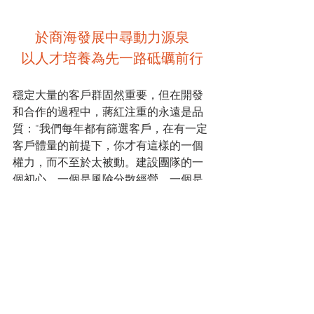
於商海發展中尋動力源泉
以人才培養為先一路砥礪前行
穩定大量的客戶群固然重要，但在開發
和合作的過程中，蔣紅注重的永遠是品
質：“我們每年都有篩選客戶，在有一定
客戶體量的前提下，你才有這樣的一個
權力，而不至於太被動。建設團隊的一
個初心，一個是風險分散經營，一個是
擴大客戶的體量同時將員工培養起來。”
在阿里巴巴國際站的平台上，薩迦開發
到了許多優質客戶。
隨著客戶群體的擴大，內部人才的培養
也迫在眉睫。針對員工的管理和栽培，
蔣紅也很有自己的一套：“我們經常在不