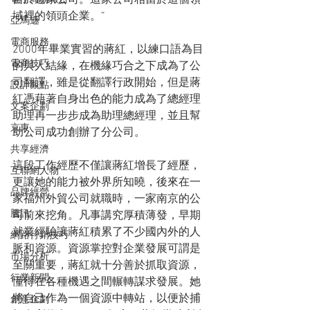
自於這家公司。這家公司相當於這個領
域裡的領頭企業。”
亞馬遜
電商服務
2000年畢業實習的蔣紅，以練口語為目
電商技巧
的與人結緣，在機緣巧合之下成為了公
司翻譯，雖是從翻譯行政開始，但是蔣
設計觀點
紅憑藉著自身出色的能力成為了總經理
文案企劃
助理再一步步成為助理總經理，並且幫
京東
助公司成功創辦了分公司。
共享經濟
這段工作經歷不僅讓蔣紅增長了經歷，
互聯網人物
更讓她的能力被外界所知曉，後來在一
品牌經營
家福州外貿公司就職時，一家南京的公
騰訊
司前來挖角。凡事講究厚積薄發，早期
就業經驗讓蔣紅積累了不少國內外的人
網路行銷技巧
脈和資源。資源掌控對企業發展可謂是
市場分析
至關重要，蔣紅就十分善於抓取資源，
行業新聞
懂得在各種機遇之間輾轉謀求發展。她
將自己作為一個資源中轉站，以便於捕
創意企劃