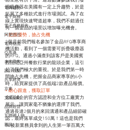
體生意有所下滑。通過數據參謀我們發
現吸塵器在美國有一定上升趨勢，於是
電商趨勢
拓展了多種款式進行市場測試。為了在
電子商務
線上實現快速彎道超車，我們不錯過任
電子商務報告
何一個金品的場景以增加曝光機會。
• 把握優勢，搶占先機
阿里巴巴
2個月前我們報名參加了金品RFQ專享商
電商物流
機活動，看到了一個需要可折疊吸塵器
亞馬遜
的RFQ。通過小滿查到該客戶是美國賓
未來零售
西法尼亞州餐飲行業的龍頭企業，這引
起了我們極大的重視。於是我們第一時
設計觀點
間搶占先機，把握金品商家專享的6小
共享經濟
時，給買家提供了高低端2款產品報價。
京東
• 耐心跟進，獲取訂單
金品誠企的官方認證和全方位工廠實力
文案企劃
展示，讓買家毫不猶豫的選擇了我們。
品牌經營
通過長達2個月的來回溝通和產品細節確
互聯網人物
認，最終落單成交150萬！這也是我們
騰訊
00後新業務員拿到的人生第一筆百萬大