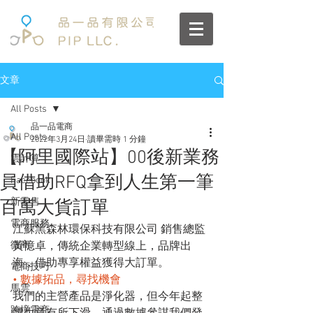
文章
All Posts
品一品電商
All Posts
2022年3月24日
讀畢需時 1 分鐘
【阿里國際站】00後新業務
雲計算
員借助RFQ拿到人生第一筆
Facebook
新零售
百萬大貨訂單
電商服務
江蘇黑森林環保科技有限公司 銷售總監 
微商
黃憶卓，傳統企業轉型線上，品牌出
海，借助專享權益獲得大訂單。
電商技巧
• 數據拓品，尋找機會
馬雲
我們的主營產品是淨化器，但今年起整
跨境電商