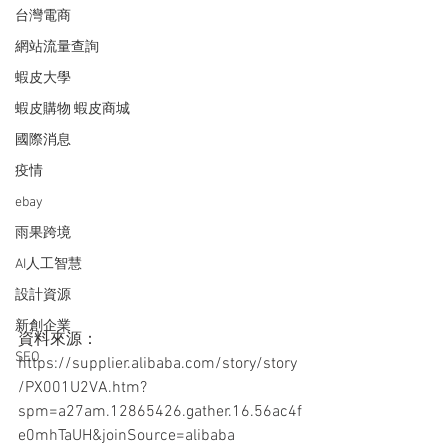
台灣電商
網站流量查詢
蝦皮大學
蝦皮購物 蝦皮商城
國際消息
疫情
ebay
雨果跨境
AI人工智慧
設計資源
新創企業
資料來源：
SEO
https://supplier.alibaba.com/story/story
/PX001U2VA.htm?
spm=a27am.12865426.gather.16.56ac4f
e0mhTaUH&joinSource=alibaba