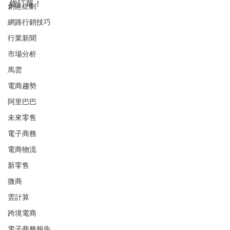
貨訂單！
創意企劃
網路行銷技巧
行業新聞
市場分析
馬雲
電商趨勢
阿里巴巴
未來零售
電子商務
電商物流
新零售
微商
雲計算
跨境電商
電子商務報告