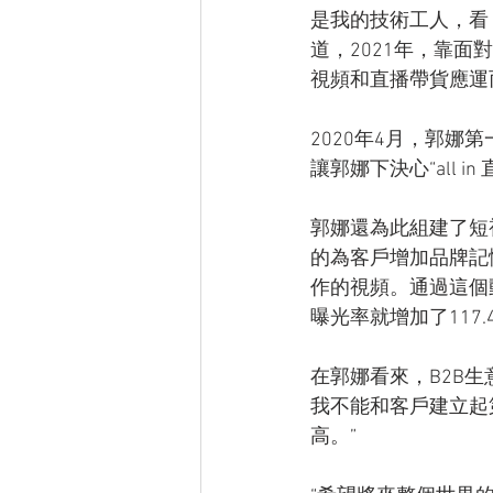
是我的技術工人，看
道，2021年，靠
視頻和直播帶貨應運
2020年4月，郭娜
讓郭娜下決心“all in
郭娜還為此組建了短視
的為客戶增加品牌記
作的視頻。通過這個
曝光率就增加了117.
在郭娜看來，B2B生
我不能和客戶建立起
高。”