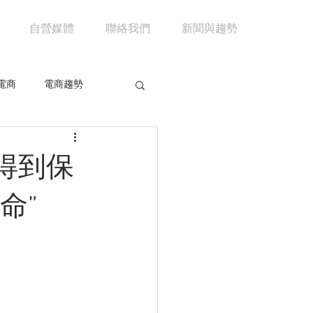
自營媒體
聯絡我們
新聞與趨勢
電商
電商趨勢
共享經濟
京東
得到保
市場分析
馬雲
命”