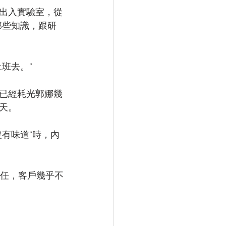
出入實驗室，從
那些知識，跟研
班去。”
已經耗光郭娜幾
天。
有味道”時，內
信任，客戶幾乎不