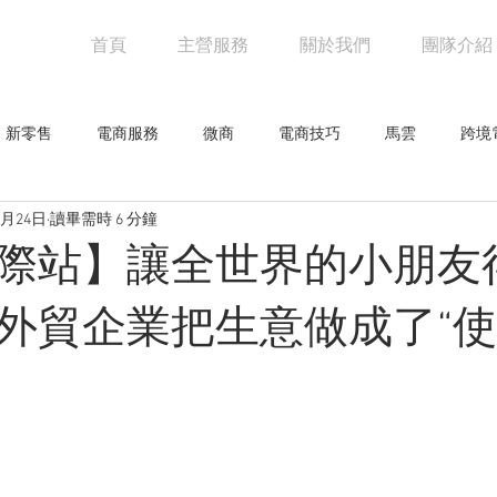
首頁
主營服務
關於我們
團隊介紹
新零售
電商服務
微商
電商技巧
馬雲
跨境
3月24日
讀畢需時 6 分鐘
阿里巴巴
電商物流
亞馬遜
未來零售
設計觀點
際站】讓全世界的小朋友
網人物
騰訊
創意企劃
網路行銷技巧
行業新聞
外貿企業把生意做成了“使
零售