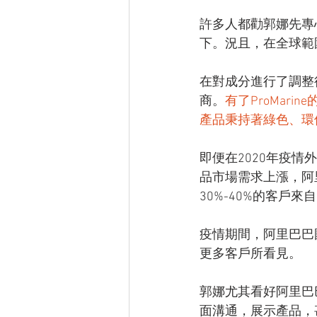
許多人都勸郭娜先專
下。況且，在全球範
在對成分進行了調整後
商。
有了ProMar
產品秉持著綠色、環
即便在2020年疫情
品市場需求上漲，阿
30%-40%的客戶
疫情期間，阿里巴巴
更多客戶所看見。
郭娜尤其看好阿里巴巴
面溝通，展示產品，