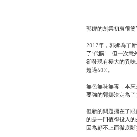
郭娜的創業初衷很簡
2017年，郭娜為
了“代購”。但一次
卻發現有極大的異味
超過60%。
無色無味無毒，本來
要強的郭娜決定為了
但新的問題擺在了眼
的是一門值得投入的
因為顧不上而徹底斷