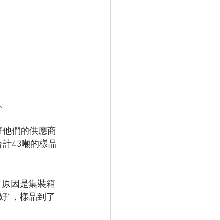
。
剛好他們的供應商
計43噸的樣品
“原因是集裝箱
好”，樣品到了