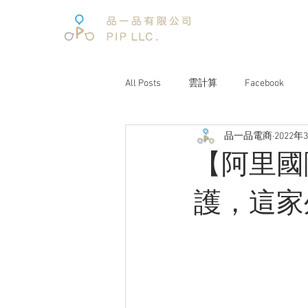
All Posts
雲計算
Facebook
品一品電商
2022年
電子商務
電子商務報告
【阿里國
文案企劃
品牌經營
互聯
護，這家
電商趨勢
阿里巴巴
未來