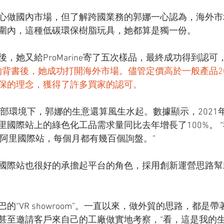
心做國內市場，但了解跨國業務的郭娜一心認為，海外市
圍內，這種低碳環保樹脂玩具，她都算是獨一份。
，她又給ProMarine寄了五次樣品，最終成功得到認
ine的背書後，她成功打開海外市場。儘管定價高於一般產品
保的理念，獲得了許多買家的認可。
外部環境下，郭娜的生意還算風生水起。數據顯示，2021
里國際站上的綠色化工品需求量同比去年增長了100%。 
來自阿里國際站，每個月都有幾百個詢盤。”
國際站也很好的承擔起平台的角色，採用創新運營思路幫
的“VR showroom”。一直以來，做外貿的思路，都是
甚至邀請客戶來自己的工廠做實地考察，“看，這是我的