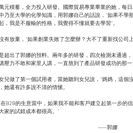
萬元積蓄，全力投入研發。國際貿易專業畢業的她，每日
中乃至大學的化學知識，用郭娜自己的話說，“如果不學
起，我是不服輸的性格，我覺得不懂就要去學習”。
沒有放棄，“如果創業失敗了怎麼辦？大不了重新找公司上
是超出了郭娜的預料。兩年多的研發，四次檢測未通過，
講壓力不敢和家里人講，一直熬到了產品研發成功的那一
女兒做了第一個試用者，當她聽到女兒說，“媽媽，這個沒
，她還有許多說不清的情愫。
，在B2B的生意當中，如果我不能和客戶建立起第一步的
大家的試錯成本都很高。”
                                                                                                                            ——郭娜