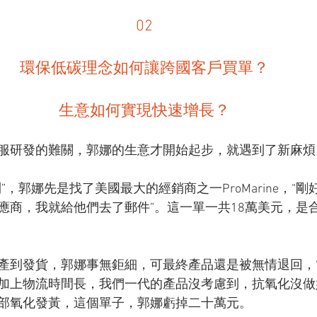
02
環保低碳理念如何讓跨國客戶買單？
生意如何實現快速增長？
服研發的難關，郭娜的生意才開始起步，就遇到了新麻煩
”，郭娜先是找了美國最大的經銷商之一ProMarine，“
應商，我就給他們去了郵件”。這一單一共18萬美元，是合
產到發貨，郭娜事無鉅細，可最終產品還是被無情退回，
加上物流時間長，我們一代的產品沒考慮到，抗氧化沒做
部氧化發黃，這個單子，郭娜虧掉二十萬元。