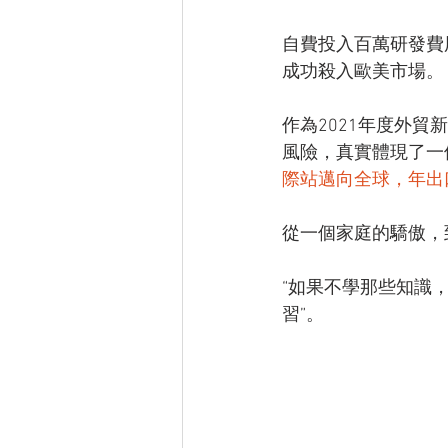
自費投入百萬研發費
成功殺入歐美市場。
作為2021年度外
風險，真實體現了一
際站邁向全球，年出口
從一個家庭的驕傲，
“如果不學那些知識
習”。