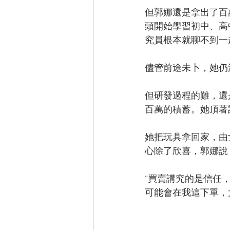
但郭娜還是拿出了百
頭開始學習初中、高
究員根本就聊不到一
儘管前途未卜，她仍
但研發過程的難，還
百萬的積蓄。她頂著
她把玩具拿回家，由
心除了欣喜，郭娜說
“買賣講究的是信任
可能會在我這下單，