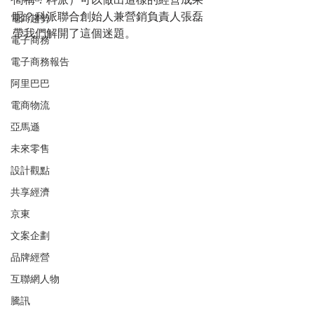
簡稱：科派）可以做出這樣的經營成果
呢？科派聯合創始人兼營銷負責人張磊
電商趨勢
帶我們解開了這個迷題。
電子商務
電子商務報告
阿里巴巴
電商物流
亞馬遜
未來零售
設計觀點
共享經濟
京東
文案企劃
品牌經營
互聯網人物
騰訊