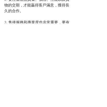
物的交期，才能贏得客戶滿意，獲得長
久的合作。
3. 售後服務和專業度也非常重要，要有
專業的人員隨時為客戶答疑解難，給客
戶帶來更好的服務體驗。
（四川科派新材料有限公司團隊拓展訓練）
“以質量求生存，以誠信謀發展”是張總總
結經驗的核心，更是四川科派新材料有