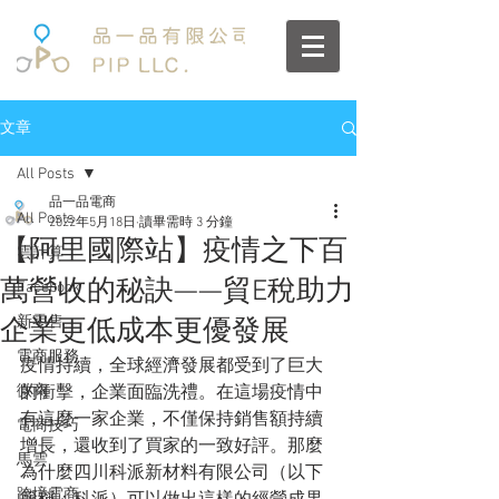
文章
All Posts
品一品電商
All Posts
2022年5月18日
讀畢需時 3 分鐘
【阿里國際站】疫情之下百
雲計算
萬營收的秘訣——貿E稅助力
Facebook
新零售
企業更低成本更優發展
電商服務
疫情持續，全球經濟發展都受到了巨大
微商
的衝擊，企業面臨洗禮。在這場疫情中
有這麼一家企業，不僅保持銷售額持續
電商技巧
增長，還收到了買家的一致好評。那麼
馬雲
為什麼四川科派新材料有限公司（以下
跨境電商