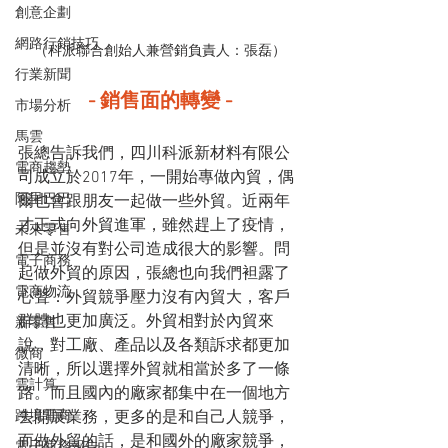
創意企劃
網路行銷技巧
（科派聯合創始人兼營銷負責人：張磊）
行業新聞
- 銷售面的轉變 -
市場分析
馬雲
張總告訴我們，四川科派新材料有限公
電商趨勢
司成立於2017年，一開始專做內貿，偶
阿里巴巴
爾也會跟朋友一起做一些外貿。近兩年
才正式向外貿進軍，雖然趕上了疫情，
未來零售
但是並沒有對公司造成很大的影響。問
電子商務
起做外貿的原因，張總也向我們袒露了
電商物流
心聲：外貿競爭壓力沒有內貿大，客戶
群體也更加廣泛。外貿相對於內貿來
新零售
說，對工廠、產品以及各類訴求都更加
微商
清晰，所以選擇外貿就相當於多了一條
雲計算
路。而且國內的廠家都集中在一個地方
跨境電商
去開展業務，更多的是和自己人競爭，
而做外貿的話，是和國外的廠家競爭，
電子商務報告