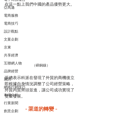
在這一點上我們中國的產品優勢更大。
亞馬遜
電商服務
電商技巧
設計觀點
文案企劃
京東
共享經濟
互聯網人物
（碲銅線）
品牌經營
張總表示科派在發現了外貿的商機後立
騰訊
即根據自身情況調整了公司經營策略，
網路行銷技巧
外貿內貿齊頭並進，讓公司成功實現了
市場分析
雙重發展。
行業新聞
- 渠道的轉變 -
創意企劃