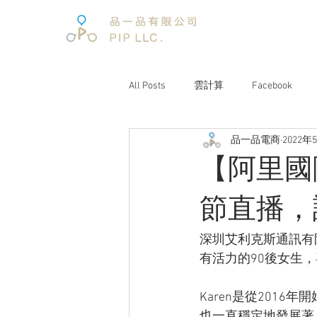
All Posts
雲計算
Facebook
品一品電商
2022年
電子商務
電子商務報告
【阿里國
文案企劃
品牌經營
互聯
節直播，
深圳艾利克斯通訊有
電商趨勢
阿里巴巴
未來
有活力的90後女生
Karen是從201
也一直穩定地發展著