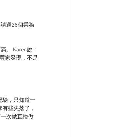
請過28個業務
 Karen說：
買家發現，不是
經驗，只知道一
隊有些失落了，
下一次做直播做