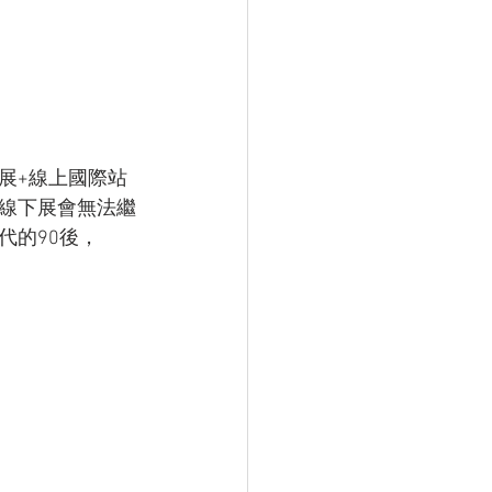
展+線上國際站
線下展會無法繼
代的90後，