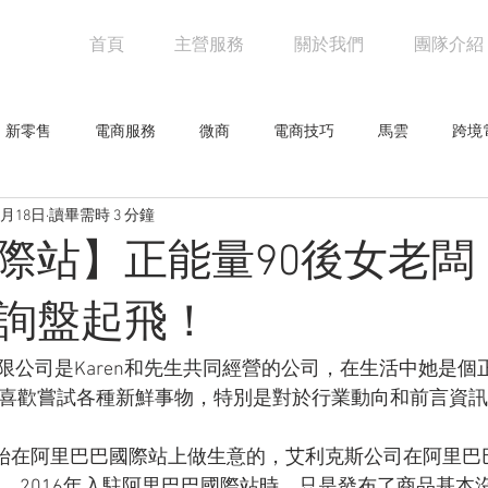
首頁
主營服務
關於我們
團隊介紹
新零售
電商服務
微商
電商技巧
馬雲
跨境
5月18日
讀畢需時 3 分鐘
阿里巴巴
電商物流
亞馬遜
未來零售
設計觀點
際站】正能量90後女老闆
網人物
騰訊
創意企劃
網路行銷技巧
行業新聞
詢盤起飛！
限公司是Karen和先生共同經營的公司，在生活中她是個
零售
，喜歡嘗試各種新鮮事物，特別是對於行業動向和前言資
6年開始在阿里巴巴國際站上做生意的，艾利克斯公司在阿里
。 2016年入駐阿里巴巴國際站時，只是發布了商品基本