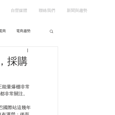
自營媒體
聯絡我們
新聞與趨勢
電商
電商趨勢
共享經濟
京東
，採購
市場分析
馬雲
正能量爆棚非常
訊都非常關注。
巴巴國際站這幾年
沒有運營；後面