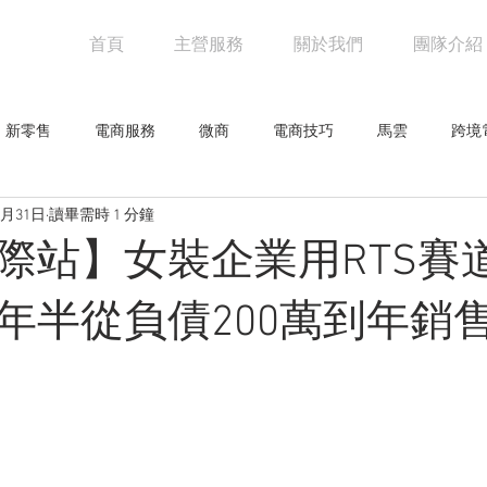
首頁
主營服務
關於我們
團隊介紹
新零售
電商服務
微商
電商技巧
馬雲
跨境
3月31日
讀畢需時 1 分鐘
阿里巴巴
電商物流
亞馬遜
未來零售
設計觀點
際站】女裝企業用RTS賽
網人物
騰訊
創意企劃
網路行銷技巧
行業新聞
年半從負債200萬到年銷售2
零售