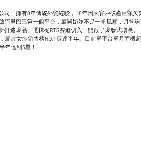
公司，擁有8年傳統外貿經驗，18年因大客戶破產巨額欠
9年開啟阿里巴巴第一個平台，最開始並不是一帆風順，月均
打造爆品，選擇從RTS賽道切入，開啟了爆發式增長。 2
，霸占女裝銷售榜NO.1長達半年。目前單平台單月商機超過
半年達到5星！