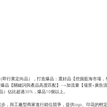
品（即行業定向品），打造爆品：選好品【挖掘藍海市場，
打爆品【關鍵詞與產品高度匹配】-->加流量【場景+廣告
品）佔比超過30%，爆品10個以上。
速起步，與工廠型商家進行錯位競爭，提供logo、印花的輕