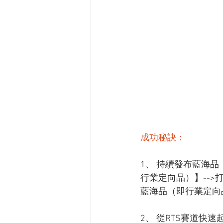
成功秘訣：
1、 持續發布藍海
行業定向品）】-->
藍海品（即行業定向
2、 從RTS賽道快