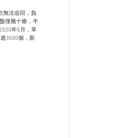
款無法追回，負
詢盤僅幾十條，半
020年5月，單
3500個，新