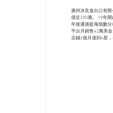
廣州冰良進出口有限
債近200萬。 1
年後通過藍海指數分析
平台月銷售42萬美金
店鋪2個月達到4星，