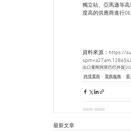
獨立站、亞馬遜等高
度高的供應商進行O
資料來源：https://suppl
spm=a27am.12865426
出口電商
阿里巴巴
外貿
20
跨境電商
電商服務
電
最新文章