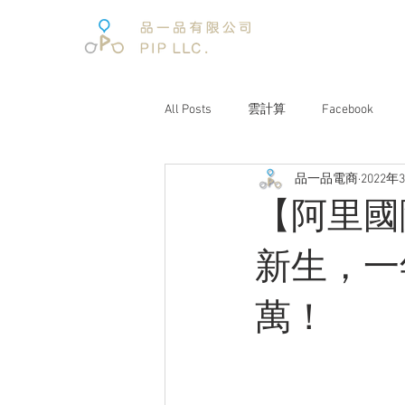
All Posts
雲計算
Facebook
品一品電商
2022年
電子商務
電子商務報告
【阿里國
文案企劃
品牌經營
互聯
新生，一
萬！
電商趨勢
阿里巴巴
未來