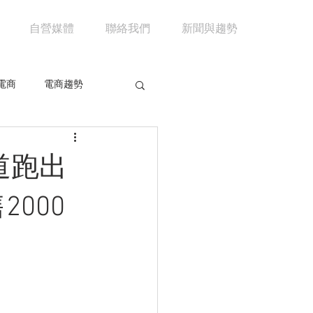
自營媒體
聯絡我們
新聞與趨勢
電商
電商趨勢
共享經濟
京東
道跑出
市場分析
馬雲
000