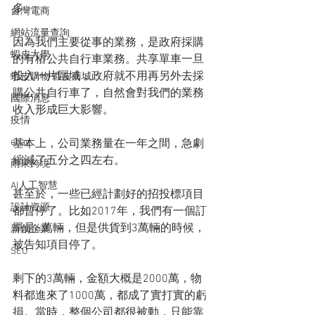
多。
台灣電商
網站流量查詢
因為我們主要從事的業務，是政府採購
蝦皮大學
的有樁公共自行車業務。共享單車一旦
投入一片區域，政府就不用再另外去採
蝦皮購物 蝦皮商城
購公共自行車了，自然會對我們的業務
國際消息
收入形成巨大影響。
疫情
ebay
基本上，公司業務量在一年之間，急劇
縮減了五分之四左右。
雨果跨境
AI人工智慧
甚至於，一些已經計劃好的招投標項目
設計資源
都暫停了。比如2017年，我們有一個訂
單是6萬輛，但是供貨到3萬輛的時候，
新創企業
被告知項目停了。
SEO
剩下的3萬輛，金額大概是2000萬，物
料都進來了1000萬，都成了實打實的虧
損。當時，整個公司都很被動，只能靠