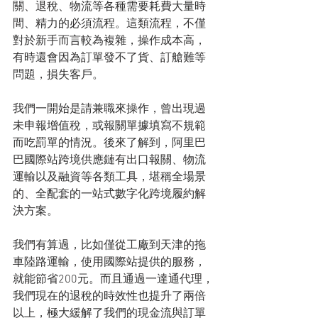
關、退稅、物流等各種需要耗費大量時
間、精力的必須流程。這類流程，不僅
對於新手而言較為複雜，操作成本高，
有時還會因為訂單發不了貨、訂艙難等
問題，損失客戶。
我們一開始是請兼職來操作，曾出現過
未申報增值稅，或報關單據填寫不規範
而吃罰單的情況。後來了解到，阿里巴
巴國際站跨境供應鏈有出口報關、物流
運輸以及融資等各類工具，堪稱全場景
的、全配套的一站式數字化跨境履約解
決方案。
我們有算過，比如僅從工廠到天津的拖
車陸路運輸，使用國際站提供的服務，
就能節省200元。而且通過一達通代理，
我們現在的退稅的時效性也提升了兩倍
以上，極大緩解了我們的現金流與訂單