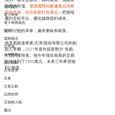
找另一條生意路徑，轉向南美、俄羅斯
等潛力市場。
通過國際站數據產品洞察
電商趨勢
當地市場，反向創新打造產品
；把後端
電子商務
履約交給平台，優化鏈路節約成本。
電子商務報告
如今，他的單車，遍布東歐和南美。
阿里巴巴
電商物流
他是易路達車業(天津)股份有限公司的創
亞馬遜
始人李卿，2021年度外貿新勢力“有戲”
未來零售
大獎的獲得者。他今年僅在南美的交易
額就達到了7000萬元，未來三年希望做
設計觀點
到5個億。
共享經濟
京東
文案企劃
品牌經營
互聯網人物
騰訊