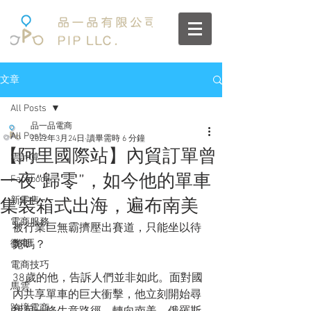
文章
All Posts
品一品電商
All Posts
2022年3月24日
讀畢需時 6 分鐘
【阿里國際站】內貿訂單曾
雲計算
一夜“歸零”，如今他的單車
Facebook
新零售
集裝箱式出海，遍布南美
電商服務
被行業巨無霸擠壓出賽道，只能坐以待
微商
斃嗎？
電商技巧
38歲的他，告訴人們並非如此。面對國
馬雲
內共享單車的巨大衝擊，他立刻開始尋
跨境電商