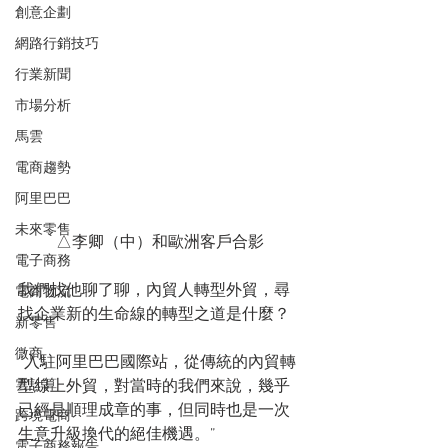
創意企劃
網路行銷技巧
行業新聞
市場分析
馬雲
電商趨勢
阿里巴巴
未來零售
△李卿（中）和歐洲客戶合影
電子商務
我們找他聊了聊，內貿人轉型外貿，尋
電商物流
找企業新的生命線的轉型之道是什麼？
新零售
微商
“入駐阿里巴巴國際站，從傳統的內貿轉
雲計算
型線上外貿，對當時的我們來說，幾乎
已經是順理成章的事，但同時也是一次
跨境電商
生意升級換代的絕佳機遇。”
電子商務報告