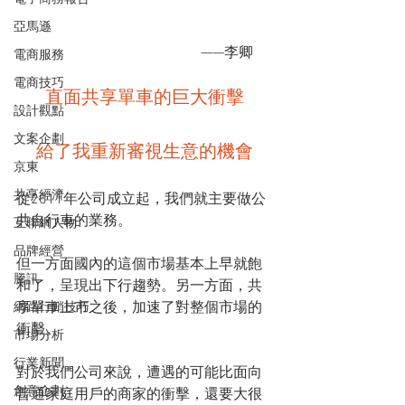
亞馬遜
　　　　　　　　　　   　　——李卿
電商服務
電商技巧
直面共享單車的巨大衝擊
設計觀點
文案企劃
給了我重新審視生意的機會
京東
共享經濟
從2011年公司成立起，我們就主要做公
共自行車的業務。
互聯網人物
品牌經營
但一方面國內的這個市場基本上早就飽
騰訊
和了，呈現出下行趨勢。另一方面，共
享單車上市之後，加速了對整個市場的
網路行銷技巧
衝擊。
市場分析
行業新聞
對於我們公司來說，遭遇的可能比面向
創意企劃
普通家庭用戶的商家的衝擊，還要大很