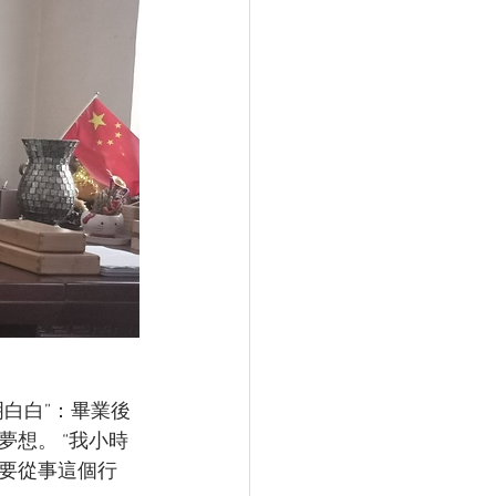
白白”：畢業後
想。 “我小時
要從事這個行