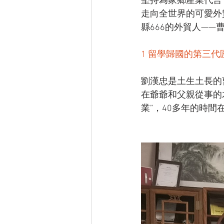
堅持為家鄉產業代言
走向全世界的可愛外
縣666的外貿人——
1 留學歸國的第三代
劉漢忠是土生土長的
在爺爺和父親從事的
業”，40多年的時