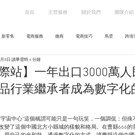
首頁
主營服務
關於我們
團隊介紹
新零售
電商服務
微商
電商技巧
馬雲
跨境
4月8日
讀畢需時 4 分鐘
阿里巴巴
電商物流
亞馬遜
未來零售
設計觀點
際站】一年出口3000萬
網人物
騰訊
創意企劃
網路行銷技巧
行業新聞
品行業繼承者成為數字化
零售
“宇宙中心”這個稱謂可能只是一句玩笑，一個調侃；但殊
改變了這個中國北方小縣城的樣貌和格局。在曹縣666的