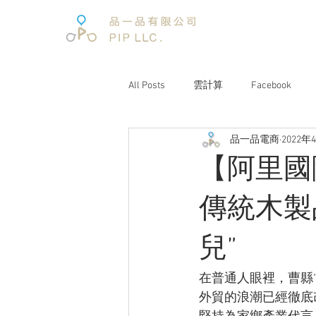
All Posts
雲計算
Facebook
品一品電商
2022年
電子商務
電子商務報告
【阿里國
文案企劃
品牌經營
互聯
傳統木製
兒”
電商趨勢
阿里巴巴
未來
在普通人眼裡，曹縣
外貿的浪潮已經徹底