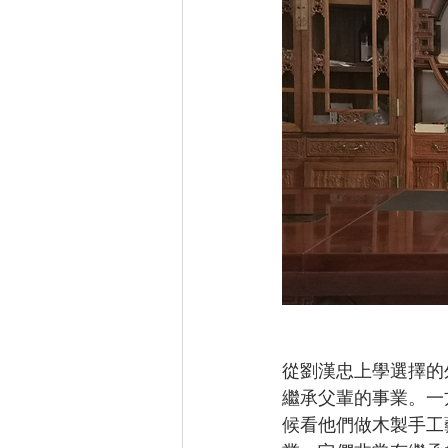
從劉漢忠上學選擇的
繼承父輩的事業。一
候看他們做木製手工