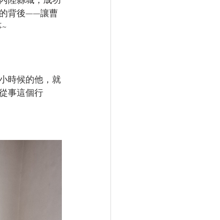
內陸縣城，成功
的背後——讓曹
~
小時候的他，就
自從事這個行