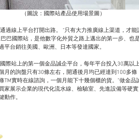
（圖說：國際站產品使用場景圖）
決定通過線上平台打開出路。 “只有大力推廣線上渠道，才
里巴巴國際站，是他數字化外貿之路上邁出的第一步、也
過平台銷往美國、歐洲、日本等發達國家。
了國際站上的第一個金品誠企平台，每年平台投入30萬以上
個月的詢盤只有30條左右，開通後月均已經達到100多條
條TM實時在線諮詢，一個月能下十幾個櫃的貨。”做金品
買家展示企業的現代化流水線、檢驗室、先進設備等硬實
鍵動作。