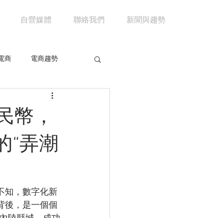
自營媒體
聯絡我們
新聞與趨勢
電商
電商趨勢
共享經濟
京東
人民幣，
市場分析
馬雲
的“弄潮
不知，數字化新
背後，是一個個