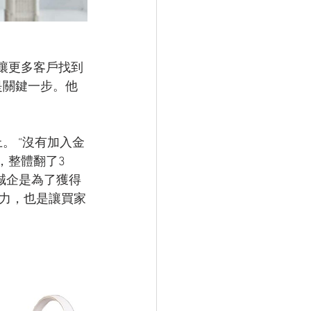
能讓更多客戶找到
是關鍵一步。他
。 “沒有加入金
，整體翻了3
誠企是為了獲得
力，也是讓買家