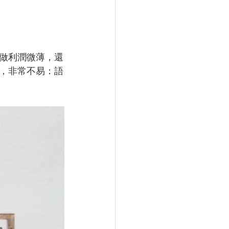
。
做利潤微薄，還
，非常不易：語