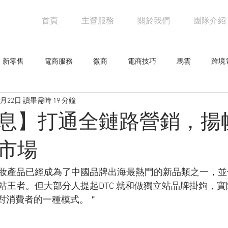
首頁
主營服務
關於我們
團隊介紹
新零售
電商服務
微商
電商技巧
馬雲
跨境
6月22日
讀畢需時 19 分鐘
阿里巴巴
電商物流
亞馬遜
未來零售
設計觀點
息】打通全鏈路營銷，揚
網人物
騰訊
創意企劃
網路行銷技巧
行業新聞
市場
妝產品已經成為了中國品牌出海最熱門的新品類之一，並
零售
站王者。但大部分人提起DTC 就和做獨立站品牌掛鉤，
面對消費者的一種模式。＂