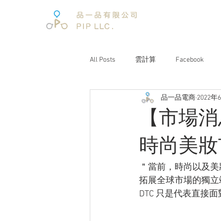
All Posts
雲計算
Facebook
品一品電商
2022年
電子商務
電子商務報告
【市場消
文案企劃
品牌經營
互聯
時尚美妝
＂當前，時尚以及美
電商趨勢
阿里巴巴
未來
拓展全球市場的獨立
DTC 只是代表直接