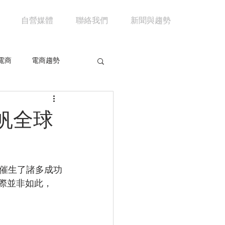
自營媒體
聯絡我們
新聞與趨勢
電商
電商趨勢
共享經濟
京東
帆全球
市場分析
馬雲
催生了諸多成功
實際並非如此，