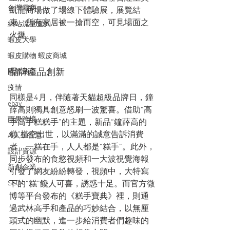
台灣電商
凱龍商場做了場線下體驗展，展覽結
束，所有家居被一搶而空，可見場面之
網站流量查詢
火爆。
蝦皮大學
蝦皮購物 蝦皮商城
品牌產品創新
國際消息
疫情
同樣是4月，伴隨著天貓超級品牌日，鐘
ebay
薛高則獨具創意怒刷一波驚喜。借助“高
雨果跨境
手高手糕糕手”的主題，新品“鐘薛高的
糕”橫空出世，以滿滿的誠意告訴消費
AI人工智慧
者，一糕在手，人人都是“糕手”。此外，
設計資源
同步發布的食慾視頻和一大波視覺海報
新創企業
引發了網友紛紛轉發，視頻中，大特寫
SEO
下的“糕”饞人可喜，誘惑十足。而官方微
博等平台發布的《糕手寶典》裡，則通
過武林高手和產品的巧妙結合，以無厘
頭式的幽默，進一步給消費者們趣味的