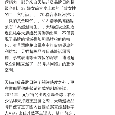
營銷力一部分來自天貓超級品牌日的超
級企劃。38 婦女節首度上線的「致女性
的二十六行詩」、520 聯合李銀河推出
「愛的黃金時代」、618 聯動奧運熱點
號召「為超越而生」，天貓超級企劃通
過集結各大超級品牌聯動出擊，不僅實
現了品牌的場域疊加和品牌粉絲的轉
化，並且還跳脫出電商主打促銷優惠的
利益點，天貓超級品牌日基於話題選
擇、形式表達等全方位的深耕，通過超
級企劃建立起了「品牌共同體」的想像
空間。
天貓超級品牌日除了關注熱度之外，更
在做顛覆傳統營銷範式的創新嘗試。
2021年，元宇宙的出現引爆全球，在不
少品牌秉持觀望態度之際，天貓超級品
牌日便官宣了國內首個超寫實虛擬數字
人AYAYI出任其數字主理人。雙11前夕，