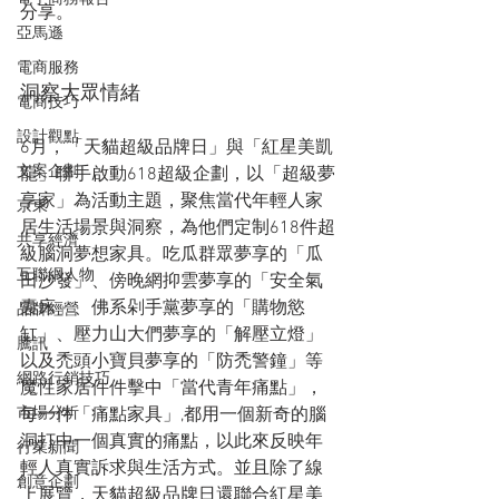
分享。
亞馬遜
電商服務
洞察大眾情緒
電商技巧
設計觀點
6月，「天貓超級品牌日」與「紅星美凱
文案企劃
龍」聯手啟動618超級企劃，以「超級夢
享家」為活動主題，聚焦當代年輕人家
京東
居生活場景與洞察，為他們定制618件超
共享經濟
級腦洞夢想家具。吃瓜群眾夢享的「瓜
互聯網人物
田沙發」、傍晚網抑雲夢享的「安全氣
囊床」、佛系剁手黨夢享的「購物慾
品牌經營
缸」、壓力山大們夢享的「解壓立燈」
騰訊
以及禿頭小寶貝夢享的「防禿警鐘」等
網路行銷技巧
魔性家居件件擊中「當代青年痛點」，
市場分析
每一件「痛點家具」,都用一個新奇的腦
洞打中一個真實的痛點，以此來反映年
行業新聞
輕人真實訴求與生活方式。並且除了線
創意企劃
上展覽，天貓超級品牌日還聯合紅星美