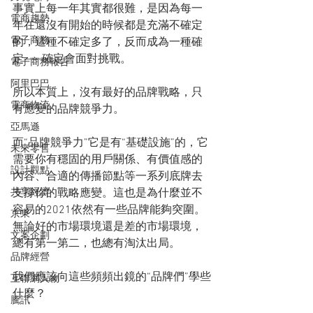
事實上每一年其實都很難，是因為每一
電商趨勢
年在還沒有開始的時候都是充滿不確定
電子商務
的，這種不確定多了，反而成為一種確
定——確定會面對挑戰。
電子商務報告
阿里巴巴
所以本質上，沒有最好的品牌戰略，只
電商物流
有應變的品牌競爭力。
亞馬遜
而“品牌競爭力”它是有“基礎設施”的，它
未來零售
需要你有穩固的用戶關係、有價值感的
設計觀點
內容、合適的傳播節點等一系列底牌去
共享經濟
支撐你的戰略應變。這也是為什麼並不
容易的2021依然有一些品牌能夠突圍。
京東
無論好的市場環境還是差的市場環境，
文案企劃
總有第一第二，也總有淘汰出局。
品牌經營
我們應該向這些頻頻出鏡的“品牌們”學些
互聯網人物
什麼？
騰訊