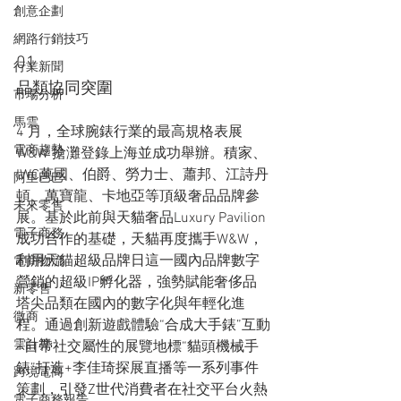
創意企劃
網路行銷技巧
01 
行業新聞
品類協同突圍
市場分析
馬雲
4 月，全球腕錶行業的最高規格表展
電商趨勢
W&W 搶灘登錄上海並成功舉辦。積家、
IWC萬國、伯爵、勞力士、蕭邦、江詩丹
阿里巴巴
頓、萬寶龍、卡地亞等頂級奢品品牌參
未來零售
展。基於此前與天貓奢品Luxury Pavilion
電子商務
成功合作的基礎，天貓再度攜手W&W，
利用天貓超級品牌日這一國內品牌數字
電商物流
營銷的超級IP孵化器，強勢賦能奢侈品
新零售
塔尖品類在國內的數字化與年輕化進
微商
程。通過創新遊戲體驗“合成大手錶”互動
雲計算
+自帶社交屬性的展覽地標“貓頭機械手
錶”打造+李佳琦探展直播等一系列事件
跨境電商
策劃，引發Z世代消費者在社交平台火熱
電子商務報告