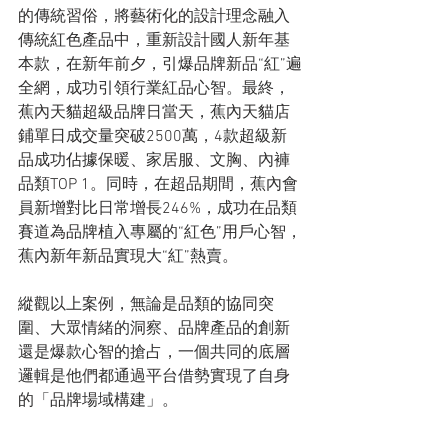
的傳統習俗，將藝術化的設計理念融入
傳統紅色產品中，重新設計國人新年基
本款，在新年前夕，引爆品牌新品“紅”遍
全網，成功引領行業紅品心智。最終，
蕉內天貓超級品牌日當天，蕉內天貓店
鋪單日成交量突破2500萬，4款超級新
品成功佔據保暖、家居服、文胸、內褲
品類TOP 1。同時，在超品期間，蕉內會
員新增對比日常增長246%，成功在品類
賽道為品牌植入專屬的“紅色”用戶心智，
蕉內新年新品實現大“紅”熱賣。
縱觀以上案例，無論是品類的協同突
圍、大眾情緒的洞察、品牌產品的創新
還是爆款心智的搶占，一個共同的底層
邏輯是他們都通過平台借勢實現了自身
的「品牌場域構建」。