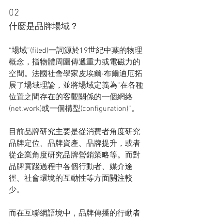
02
什麼是品牌場域？
“場域”(filed)一詞源於19世紀中葉的物理
概念，指物體周圍傳遞重力或電磁力的
空間。法國社會學家皮埃爾·布爾迪厄拓
展了場域理論，並將場域定義為“在各種
位置之間存在的客觀關係的一個網絡
(net.work)或一個構型(configuration)”。
目前品牌研究主要是從消費者角度研究
品牌定位、品牌資產、品牌提升，或者
從企業角度研究品牌營銷策略等。而對
品牌實踐過程中各個行動者、媒介途
徑、社會環境的互動性等方面關注較
少。
而在互聯網語境中，品牌傳播的行動者