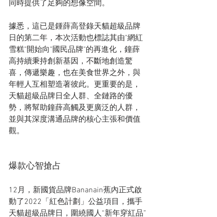
同時提供了足夠的想像空間。
據悉，這已是鍾薛高登錄天貓超級品牌
日的第二年，本次活動也標誌其由"網紅
雪糕"開始向"國民品牌"的再進化，鐘薛
高持續秉持創新基因，不斷地創造驚
喜，傳遞樂趣，也在美食世界之外，與
年輕人互相塑造著彼此。更重要的是，
天貓超級品牌日全人群、全鏈路的優
勢，將幫助鐘薛高觸及更廣泛的人群，
並與其深度溝通品牌的核心主張和價值
觀。
爆款心智搶占
12月，新國貨品牌Bananain蕉內正式啟
動了2022「紅色計劃」公益項目，攜手
天貓超級品牌日，圍繞國人“新年穿紅品”