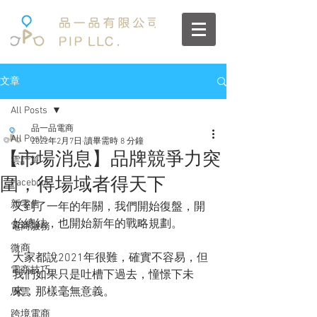
文章
All Posts
品一品電商
All Posts
2022年2月7日
讀畢需時 8 分鐘
【市場消息】品牌競爭力突
雲計算
圍，得場域者得天下
Facebook
新零售
又到了一年的年關，我們開始復盤，開
始總結，也開始新年的戰略規劃。
電商服務
微商
大家都說2021年很難，確實不容易，但
電商技巧
我們如果只是吐槽下過去，憧憬下未
來，那樣毫無意義。
馬雲
跨境電商