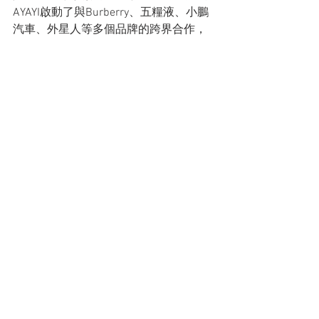
AYAYI啟動了與Burberry、五糧液、小鵬
汽車、外星人等多個品牌的跨界合作，
建立了一座數字藏館，以前瞻性的視野
超越當下，引領品牌步入元宇宙，開啟
充滿無限可能的營銷想像力。
營銷力的另一部分則來自天貓超級品牌
日對全域流量的持續優化。其通過整合
淘內及阿里生態資構建的超級流量聯
盟，結合商家營銷從品牌曝光、內容種
草、品牌上新、私域人群再到成交轉化
的全鏈路訴求，不僅可以為業務提供新
的流量來源，更提升了流量的效率，實
現流量到留量的高效轉化。例如內容種
草上的淘寶內容陣地逛逛，品牌上新也
有U先派樣試用、小黑盒頻道等模組，這
些最優價值的資源，通過在天貓超級品
牌日集中組包，幫助品牌實現針對性突